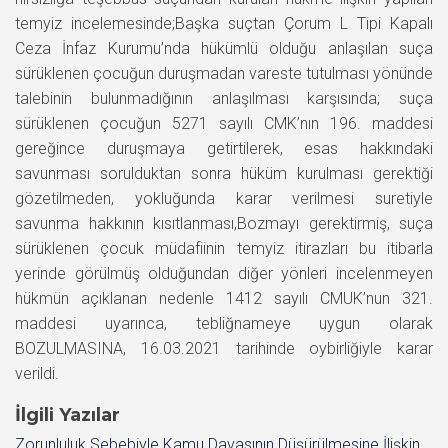
temyiz incelemesinde;Başka suçtan Çorum L Tipi Kapalı
Ceza İnfaz Kurumu’nda hükümlü olduğu anlaşılan suça
sürüklenen çocuğun duruşmadan vareste tutulması yönünde
talebinin bulunmadığının anlaşılması karşısında; suça
sürüklenen çocuğun 5271 sayılı CMK’nın 196. maddesi
gereğince duruşmaya getirtilerek, esas hakkındaki
savunması sorulduktan sonra hüküm kurulması gerektiği
gözetilmeden, yokluğunda karar verilmesi suretiyle
savunma hakkının kısıtlanması,Bozmayı gerektirmiş, suça
sürüklenen çocuk müdafiinin temyiz itirazları bu itibarla
yerinde görülmüş olduğundan diğer yönleri incelenmeyen
hükmün açıklanan nedenle 1412 sayılı CMUK’nun 321.
maddesi uyarınca, tebliğnameye uygun olarak
BOZULMASINA, 16.03.2021 tarihinde oybirliğiyle karar
verildi.
İlgili Yazılar
Zorunluluk Sebebiyle Kamu Davasının Düşürülmesine İlişkin