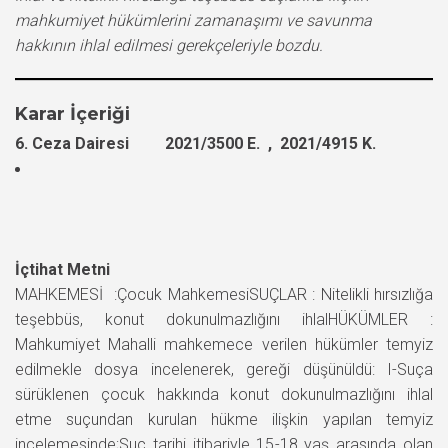
mahkumiyet hükümlerini zamanaşımı ve savunma
hakkının ihlal edilmesi gerekçeleriyle bozdu.
Karar İçeriği
6. Ceza Dairesi 2021/3500 E. , 2021/4915 K.
İçtihat Metni
MAHKEMESİ :Çocuk MahkemesiSUÇLAR : Nitelikli hırsızlığa
teşebbüs, konut dokunulmazlığını ihlalHÜKÜMLER :
Mahkumiyet Mahalli mahkemece verilen hükümler temyiz
edilmekle dosya incelenerek, gereği düşünüldü: I-Suça
sürüklenen çocuk hakkında konut dokunulmazlığını ihlal
etme suçundan kurulan hükme ilişkin yapılan temyiz
incelemesinde;Suç tarihi itibariyle 15-18 yaş arasında olan