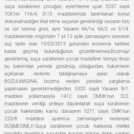
suça sürüklenen çocuğun, eylemlerine uyan 5237 sayılı
TCK’nın 116/4, 31/3. maddelerinde tanımlanan konut
dokunulmazlığını ihlal etme suçunun gerektirdiği cezanın türü
ve üst sınırına göre, aynı Yasanın 66/1e, 66/2 ve 67/4.
maddelerinde öngörülen 7 yıl 12 aylık zamanaşımı süresinin
suç tarihi olan 10/03/2013 gününden inceleme tarihine
kadar geçmiş bulunduğunun gözetilmemesi,Bozmayı
gerektirmiş, suça sürüklenen çocuk müdafiinin temyiz itirazı
bu bakımdan yerinde görülmüş olduğundan, hükümlerin
açıklanan nedenle tebliğnameye aykırı olarak
BOZULMASINA, bozma nedeni yeniden yargılama
yapılmasını gerektirmediğinden, 5320 sayılı Yasanın 8/1.
maddesi yollamasıyla 1412 sayılı CMUK’nun 322.
maddesinin verdiği yetkiye dayanılarak suça sürüklenen
çocuk hakkındaki kamu davasının 5271 sayılı CMK’nun
223/8. maddesi uyarınca zamanaşımı nedeniyle
DÜŞMESİNE,II-Suça sürüklenen çocuk hakkında nitelikli
hırsızlığa teşebbüs suçundan kurulan hükme ilişkin yapılan