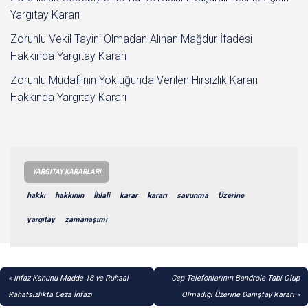
Yargıtay Kararı
Zorunlu Vekil Tayini Olmadan Alınan Mağdur İfadesi
Hakkında Yargıtay Kararı
Zorunlu Müdafiinin Yokluğunda Verilen Hırsızlık Kararı
Hakkında Yargıtay Kararı
YARGITAY KARARLARI
hakkı
hakkının
İhlali
karar
kararı
savunma
Üzerine
yargıtay
zamanaşımı
YAZI
Infaz Kanunu Madde 18 ve Ruhsal
Cep Telefonlarının Bandrole Tabi Olup
GEZINMESI
Rahatsızlıkta Ceza İnfazı
Olmadığı Üzerine Danıştay Kararı