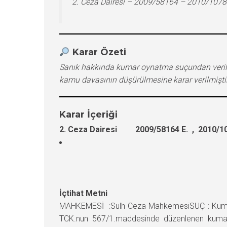
2. Ceza Dairesi – 2009/58164 – 2010/1078
Karar Özeti
Sanık hakkında kumar oynatma suçundan verile
kamu davasının düşürülmesine karar verilmiştir
Karar İçeriği
2. Ceza Dairesi 2009/58164 E. , 2010/10
İçtihat Metni
MAHKEMESİ :Sulh Ceza MahkemesiSUÇ : Kumar o
TCK.nun 567/1.maddesinde düzenlenen kumar o