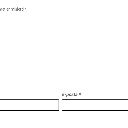
şaretlenmişlerdir
E-posta
*