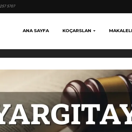
 257 5707
ANA SAYFA
KOÇARSLAN
MAKALEL