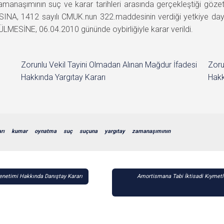
manaşımının suç ve karar tarihleri arasında gerçekleştiği gözet
NA, 1412 sayılı CMUK.nun 322.maddesinin verdiği yetkiye daya
MESİNE, 06.04.2010 gününde oybirliğiyle karar verildi.
Zorunlu Vekil Tayini Olmadan Alınan Mağdur İfadesi
Zoru
Hakkında Yargıtay Kararı
Hakk
rı
kumar
oynatma
suç
suçuna
yargıtay
zamanaşımının
enetimi Hakkında Danıştay Kararı
Amortismana Tabi İktisadi Kıymetle