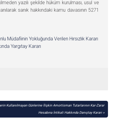
ilmeden yazılı şekilde hüküm kurulması, usul ve
nılarak sanık hakkındaki kamu davasının 5271
nlu Müdafiinin Yokluğunda Verilen Hırsızlık Kararı
ında Yargıtay Kararı
rin Kullanılmayan Günlerine İlişkin Amortisman Tutarlarının Kar-Zarar
Hesabına İntikali Hakkında Danıştay Kararı