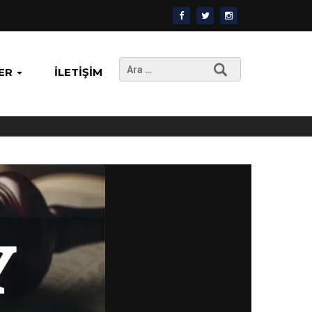
Arama:
ER
İLETIŞIM