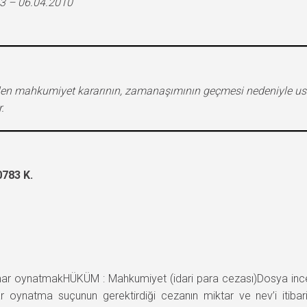
3 – 06.04.2010
n mahkumiyet kararının, zamanaşımının geçmesi nedeniyle usu
.
783 K.
ynatmakHÜKÜM : Mahkumiyet (idari para cezası)Dosya incelene
ynatma suçunun gerektirdiği cezanın miktar ve nev’i itibari