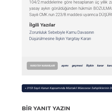
104/2.maddelerine göre hesaplanan üç yıllık za
yasay aykırı görüldüğünden hükmün BOZULMASI
Sayılı CMK.nun 223/8.maddesi uyarınca DÜŞÜRÜL
İlgili Yazılar
Zorunluluk Sebebiyle Kamu Davasının
Düşürülmesine İlişkin Yargıtay Kararı
aşımı
geçmesi
İlişkin
karar
kara
YARGITAY KARARLARI
YAZI
3153 Sayılı Kanun Kapsamında Müstakil Müessese Sahipliklerinin D
GEZINMESI
BIR YANIT YAZIN