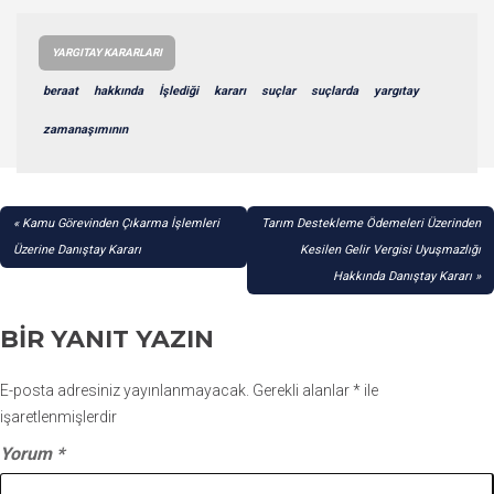
YARGITAY KARARLARI
beraat
hakkında
İşlediği
kararı
suçlar
suçlarda
yargıtay
zamanaşımının
YAZI
Kamu Görevinden Çıkarma İşlemleri
Tarım Destekleme Ödemeleri Üzerinden
GEZINMESI
Üzerine Danıştay Kararı
Kesilen Gelir Vergisi Uyuşmazlığı
Hakkında Danıştay Kararı
BIR YANIT YAZIN
E-posta adresiniz yayınlanmayacak.
Gerekli alanlar
*
ile
işaretlenmişlerdir
Yorum
*