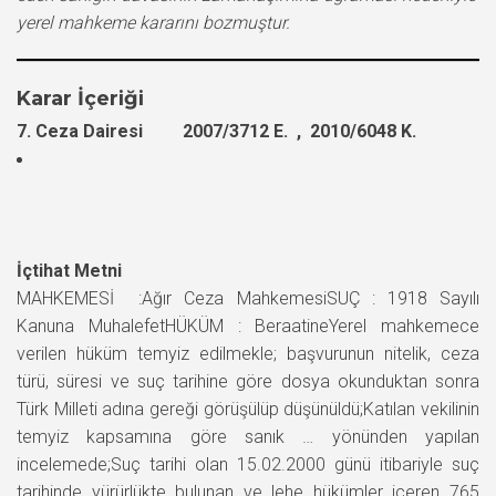
yerel mahkeme kararını bozmuştur.
Karar İçeriği
7. Ceza Dairesi 2007/3712 E. , 2010/6048 K.
İçtihat Metni
MAHKEMESİ :Ağır Ceza MahkemesiSUÇ : 1918 Sayılı
Kanuna MuhalefetHÜKÜM : BeraatineYerel mahkemece
verilen hüküm temyiz edilmekle; başvurunun nitelik, ceza
türü, süresi ve suç tarihine göre dosya okunduktan sonra
Türk Milleti adına gereği görüşülüp düşünüldü;Katılan vekilinin
temyiz kapsamına göre sanık … yönünden yapılan
incelemede;Suç tarihi olan 15.02.2000 günü itibariyle suç
tarihinde yürürlükte bulunan ve lehe hükümler içeren 765