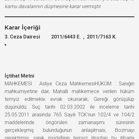
kamu davalarının düşmesine karar vermiştir.
Karar İçeriği
3. Ceza Dairesi 2011/6443 E. , 2011/7163 K.
İçtihat Metni
MAHKEMESİ :Asliye Ceza MahkemesiHÜKÜM : Sanığın
mahkumiyetine dair, Mahalli mahkemece verilen hüküm
temyiz edilmekle evrak okunarak; Gereği görüşülüp
düşünüldü; Suç tarihi 02.03.2002 ile inceleme tarihi
25.05.2011 arasında 765 Sayılı TCK’nun 102/4 ve 104/2
maddelerinde öngörülen zamanaşımı süresinin
gerçekleşmiş bulunduğunun anlaşılması, Bozmayı
gerektirmiş, sanık müdafiinin temyiz itirazları bu itibarla