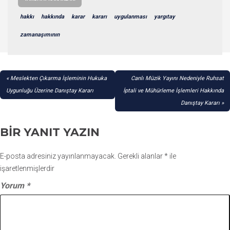
hakkı
hakkında
karar
kararı
uygulanması
yargıtay
zamanaşımının
YAZI
Meslekten Çıkarma İşleminin Hukuka
Canlı Müzik Yayını Nedeniyle Ruhsat
GEZINMESI
Uygunluğu Üzerine Danıştay Kararı
İptali ve Mühürleme İşlemleri Hakkında
Danıştay Kararı
BIR YANIT YAZIN
E-posta adresiniz yayınlanmayacak.
Gerekli alanlar
*
ile
işaretlenmişlerdir
Yorum
*