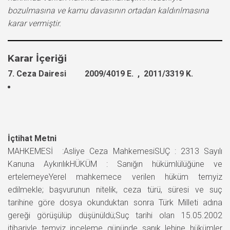
bozulmasına ve kamu davasının ortadan kaldırılmasına
karar vermiştir.
Karar İçeriği
7. Ceza Dairesi 2009/4019 E. , 2011/3319 K.
İçtihat Metni
MAHKEMESİ :Asliye Ceza MahkemesiSUÇ : 2313 Sayılı
Kanuna AykırılıkHÜKÜM : Sanığın hükümlülüğüne ve
ertelemeyeYerel mahkemece verilen hüküm temyiz
edilmekle; başvurunun nitelik, ceza türü, süresi ve suç
tarihine göre dosya okunduktan sonra Türk Milleti adına
gereği görüşülüp düşünüldü;Suç tarihi olan 15.05.2002
itibariyle temyiz inceleme gününde sanık lehine hükümler