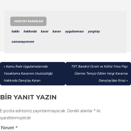
YARGITAY KARARLARI
hakkı
hakkında
karar
kararı
uygulanması
yargıtay
zamanaşımının
YAZI
Kamu İhale Uygulamalarında
TRT Bandrol Ücreti ve Kültür Fonu Payı
GEZINMESI
Yasaklama Kararının Usulsüzlüğü
Üzerine Temyiz Edilen Vergi Kararına
Hakkında Danıştay Kararı
Danıştay’dan İtiraz
BIR YANIT YAZIN
E-posta adresiniz yayınlanmayacak.
Gerekli alanlar
*
ile
işaretlenmişlerdir
Yorum
*