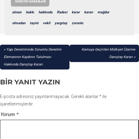
YARGITAY KARARLARI
alınan
hakkı
hakkında
İfadesi
karar
kararı
mağdur
olmadan
tayini
vekil
yargıtay
zorunlu
YAZI
Yapı Denetiminde Sorumlu Denetim
Kamuya Geçirilen Mülkiyet Üzerine
GEZINMESI
Elemanının Kaydının Tutulması
Danıştay Kararı
Hakkında Danıştay Kararı
BIR YANIT YAZIN
E-posta adresiniz yayınlanmayacak.
Gerekli alanlar
*
ile
işaretlenmişlerdir
Yorum
*