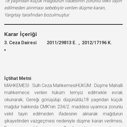
18 yaşından küçük mağdurun ifadesinin zorunlu vekil tayin
edilmeden alınması sebebiyle verilen düşme kararı,
Yargıtay tarafından bozulmuştur.
Karar İçeriği
3. Ceza Dairesi 2011/29813 E. , 2012/17196 K.
İçtihat Metni
MAHKEMESİ :Sulh Ceza MahkemesiHÜKÜM : Düşme Mahalli
mahkemece verilen hüküm temyiz edilmekle evrak
okunarak; Gereği görüşülüp düşünüldü;18 yaşından küçük
mağdur hakkında CMK’nin 234/2. maddesi uyarınca zorunlu
vekil tayin edilmeden ifadesinin alınarak mağdurun
şikayetinden vazgeçmesi nedeniyle düşme kararı verilmesi,