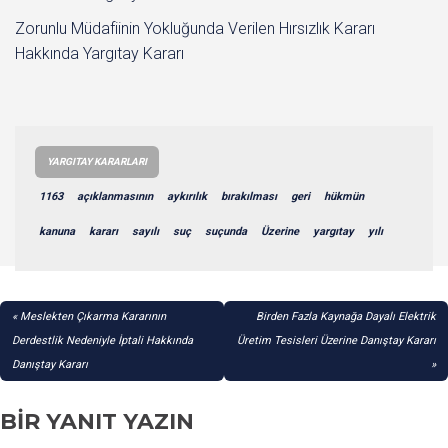
Zorunlu Müdafiinin Yokluğunda Verilen Hırsızlık Kararı
Hakkında Yargıtay Kararı
YARGITAY KARARLARI
1163
açıklanmasının
aykırılık
bırakılması
geri
hükmün
kanuna
kararı
sayılı
suç
suçunda
Üzerine
yargıtay
yılı
YAZI
Meslekten Çıkarma Kararının
Birden Fazla Kaynağa Dayalı Elektrik
GEZINMESI
Derdestlik Nedeniyle İptali Hakkında
Üretim Tesisleri Üzerine Danıştay Kararı
Danıştay Kararı
BIR YANIT YAZIN