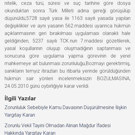
nitelik, ceza türü, süresi ve suç tarihine göre dosya
okunduktan sonra Türk Milleti adına gereği görüşülüp
düşünüldü;5728 sayılı yasa ile 1163 sayılı yasada yapılan
değişiklikler ve aynı yasanın 562.maddesi uyarınca hükmün
açıklanmasının geri bırakılması uygulaması olanaklı hale
geldiğinden, 5237 sayılı TCK.nun 7.maddesi gözetilerek,
yasal koşullarının oluşup oluşmadığının saptanması ve
sonucuna göre uygulama yapma görevinin de yerel
mahkemeye ait bulunması zorunluluğu,Bozmayı gerektirmiş,
sanıkların temyiz itirazları bu itibarla yerinde görüldüğünden
hükmün sair yönleri incelenmeksizin BOZULMASINA,
24.05.2010 günü oybirliğiyle karar verildi.
İlgili Yazılar
Zorunluluk Sebebiyle Kamu Davasının Düşürülmesine İlişkin
Yargıtay Kararı
Zorunlu Vekil Tayini Olmadan Alınan Mağdur İfadesi
Hakkında Yargıtay Kararı