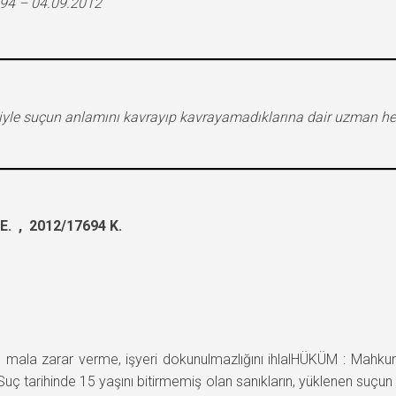
694 – 04.09.2012
eniyle suçun anlamını kavrayıp kavrayamadıklarına dair uzman 
. , 2012/17694 K.
mala zarar verme, işyeri dokunulmazlığını ihlalHÜKÜM : Mahk
uç tarihinde 15 yaşını bitirmemiş olan sanıkların, yüklenen suç