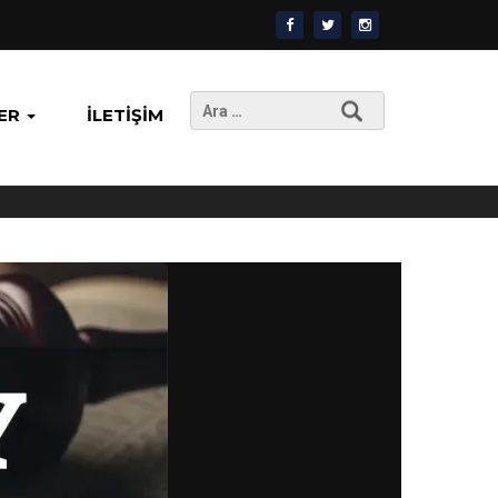
Arama:
ER
İLETIŞIM