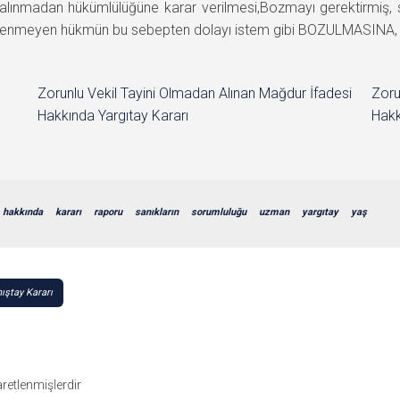
ınmadan hükümlülüğüne karar verilmesi,Bozmayı gerektirmiş, sanık
elenmeyen hükmün bu sebepten dolayı istem gibi BOZULMASINA, 04.
Zorunlu Vekil Tayini Olmadan Alınan Mağdur İfadesi
Zoru
Hakkında Yargıtay Kararı
Hakk
hakkında
kararı
raporu
sanıkların
sorumluluğu
uzman
yargıtay
yaş
ıştay Kararı
şaretlenmişlerdir