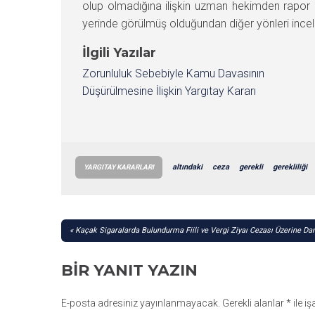
olup olmadığına ilişkin uzman hekimden rapor al
yerinde görülmüş olduğundan diğer yönleri inc
İlgili Yazılar
Zorunluluk Sebebiyle Kamu Davasının
Düşürülmesine İlişkin Yargıtay Kararı
altındaki
ceza
gerekli
gerekliliği
YARGITAY KARARLARI
YAZI
Kaçak Sigaralarda Bulundurma Fiili ve Vergi Ziyaı Cezası Üzerine Dan
GEZINMESI
BIR YANIT YAZIN
E-posta adresiniz yayınlanmayacak.
Gerekli alanlar
*
ile i