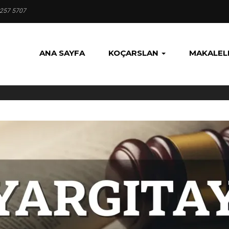
 257 5707
ANA SAYFA
KOÇARSLAN
MAKALEL