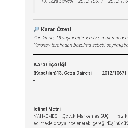
13. Ceza Dairesi – 2012/10671 – 2012/17
Karar Özeti
Sanıkların, 15 yaşını bitirmemiş olmaları ned
Yargıtay tarafından bozulma sebebi sayılmıştır.
Karar İçeriği
(Kapatılan)13. Ceza Dairesi 2012/10671 E
İçtihat Metni
MAHKEMESİ :Çocuk MahkemesiSUÇ : Hırsızlık, 
edilmekle dosya incelenerek, gereği düşünüldü:S