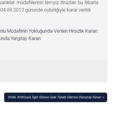
lar müdafiilerinin temyiz itirazları bu itibarla
09.2012 gününde oybirliğiyle karar verildi.
nlu Müdafiinin Yokluğunda Verilen Hırsızlık Kararı
ında Yargıtay Kararı
OHAL KHK’sıyla İlgili Göreve İade Talebi Üzerine Danıştay Kararı