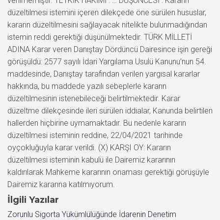
verilmemiştir. TETKİK HÂKİMİ : … DÜŞÜNCESİ : Kararın
düzeltilmesi istemini içeren dilekçede öne sürülen hususlar,
kararın düzeltilmesini sağlayacak nitelikte bulunmadığından
istemin reddi gerektiği düşünülmektedir. TÜRK MİLLETİ
ADINA Karar veren Danıştay Dördüncü Dairesince işin gereği
görüşüldü: 2577 sayılı İdari Yargılama Usulü Kanunu’nun 54.
maddesinde, Danıştay tarafından verilen yargısal kararlar
hakkında, bu maddede yazılı sebeplerle kararın
düzeltilmesinin istenebileceği belirtilmektedir. Karar
düzeltme dilekçesinde ileri sürülen iddialar, Kanunda belirtilen
hallerden hiçbirine uymamaktadır. Bu nedenle kararın
düzeltilmesi isteminin reddine, 22/04/2021 tarihinde
oyçokluğuyla karar verildi. (X) KARŞI OY: Kararın
düzeltilmesi isteminin kabulü ile Dairemiz kararının
kaldırılarak Mahkeme kararının onaması gerektiği görüşüyle
Dairemiz kararına katılmıyorum.
İlgili Yazılar
Zorunlu Sigorta Yükümlülüğünde İdarenin Denetim