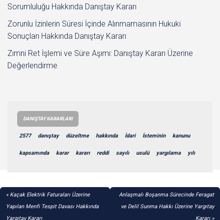
Sorumluluğu Hakkında Danıştay Kararı
Zorunlu İzinlerin Süresi İçinde Alınmamasının Hukuki
Sonuçları Hakkında Danıştay Kararı
Zımni Ret İşlemi ve Süre Aşımı: Danıştay Kararı Üzerine
Değerlendirme
DANIŞTAY KARARLARI
2577
danıştay
düzeltme
hakkında
İdari
İsteminin
kanunu
kapsamında
karar
kararı
reddi
sayılı
usulü
yargılama
yılı
YAZI
Kaçak Elektrik Faturaları Üzerine
Anlaşmalı Boşanma Sürecinde Feragat
GEZINMESI
Yapılan Menfi Tespit Davası Hakkında
ve Delil Sunma Hakkı Üzerine Yargıtay
Yargıtay Kararı
Kararı