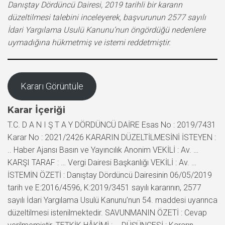
Danıştay Dördüncü Dairesi, 2019 tarihli bir kararın
düzeltilmesi talebini inceleyerek, başvurunun 2577 sayılı
İdari Yargılama Usulü Kanunu’nun öngördüğü nedenlere
uymadığına hükmetmiş ve istemi reddetmiştir.
Kararı Görüntüle
Karar İçeriği
T.C. D A N I Ş T A Y DÖRDÜNCÜ DAİRE Esas No : 2019/7431
Karar No : 2021/2426 KARARIN DÜZELTİLMESİNİ İSTEYEN :
.. Haber Ajansı Basın ve Yayıncılık Anonim VEKİLİ : Av. …
KARŞI TARAF : … Vergi Dairesi Başkanlığı VEKİLİ : Av. …
İSTEMİN ÖZETİ : Danıştay Dördüncü Dairesinin 06/05/2019
tarih ve E:2016/4596, K:2019/3451 sayılı kararının, 2577
sayılı İdari Yargılama Usulü Kanunu’nun 54. maddesi uyarınca
düzeltilmesi istenilmektedir. SAVUNMANIN ÖZETİ : Cevap