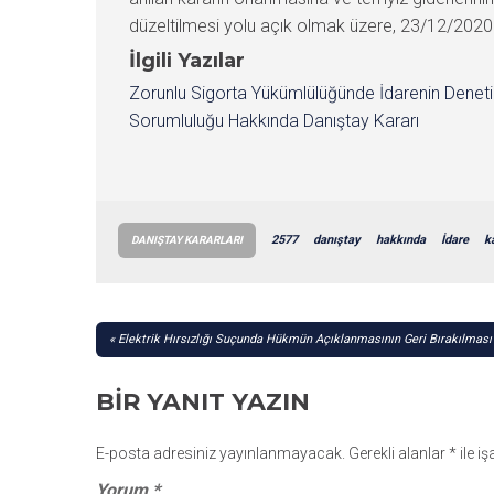
düzeltilmesi yolu açık olmak üzere, 23/12/2020 tar
İlgili Yazılar
Zorunlu Sigorta Yükümlülüğünde İdarenin Denet
Sorumluluğu Hakkında Danıştay Kararı
2577
danıştay
hakkında
İdare
k
DANIŞTAY KARARLARI
YAZI
Elektrik Hırsızlığı Suçunda Hükmün Açıklanmasının Geri Bırakılması 
GEZINMESI
BIR YANIT YAZIN
E-posta adresiniz yayınlanmayacak.
Gerekli alanlar
*
ile i
Yorum
*