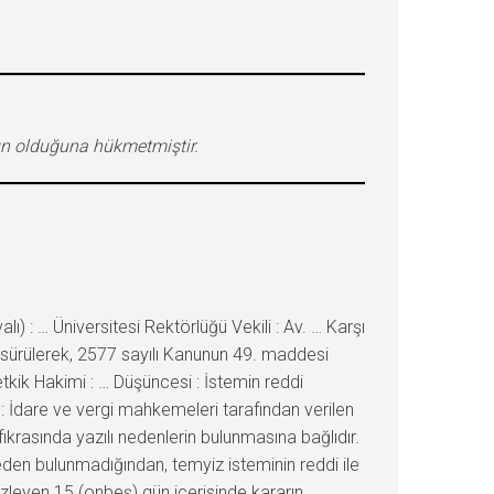
un olduğuna hükmetmiştir.
: … Üniversitesi Rektörlüğü Vekili : Av. … Karşı
e sürülerek, 2577 sayılı Kanunun 49. maddesi
kik Hakimi : … Düşüncesi : İstemin reddi
 İdare ve vergi mahkemeleri tarafından verilen
ıkrasında yazılı nedenlerin bulunmasına bağlıdır.
den bulunmadığından, temyiz isteminin reddi ile
izleyen 15 (onbeş) gün içerisinde kararın