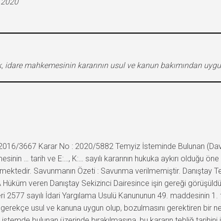
.2020
rek, idare mahkemesinin kararının usul ve kanun bakımından uyg
2016/3667 Karar No : 2020/5882 Temyiz İsteminde Bulunan (Davalı) 
esinin … tarih ve E:…, K:… sayılı kararının hukuka aykırı olduğu ön
mektedir. Savunmanın Özeti : Savunma verilmemiştir. Danıştay Tet
Hüküm veren Danıştay Sekizinci Dairesince işin gereği görüşüldü:
eri 2577 sayılı İdari Yargılama Usulü Kanununun 49. maddesinin 1. f
erekçe usul ve kanuna uygun olup, bozulmasını gerektiren bir ne
istemde bulunan üzerinde bırakılmasına, bu kararın tebliğ tarihini 