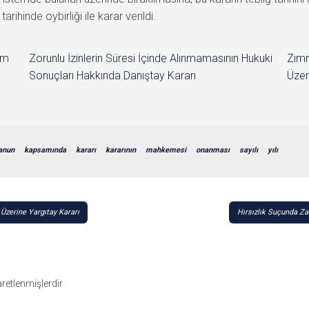
ihinde oybirliği ile karar verildi.
im
Zorunlu İzinlerin Süresi İçinde Alınmamasının Hukuki
Zımn
Sonuçları Hakkında Danıştay Kararı
Üzer
anun
kapsamında
kararı
kararının
mahkemesi
onanması
sayılı
yılı
Üzerine Yargıtay Kararı
Hırsızlık Suçunda Z
şaretlenmişlerdir