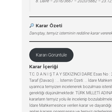
8. Daire – 2016/3667 – 2020/5882 – 23.12
Karar Özeti
Danıştay, temyiz isteminin reddine karar vere
Kararı Görüntüle
Karar İçeriği
T.C. D A N I Ş T A Y SEKİZİNCİ DAİRE Esas No : 
Taraf (Davacı) : … İstemin Özeti: … İdare Mahkem
uyarınca temyizen incelenerek bozulması istenil
gerektiği düşünülmektedir. TÜRK MİLLETİ ADINA 
kararların temyiz yolu ile incelenip bozulabilmel
İdare Mahkemesince verilen karar ve dayandığı g
anılan kararın onanmasına ve temyiz giderlerinin 