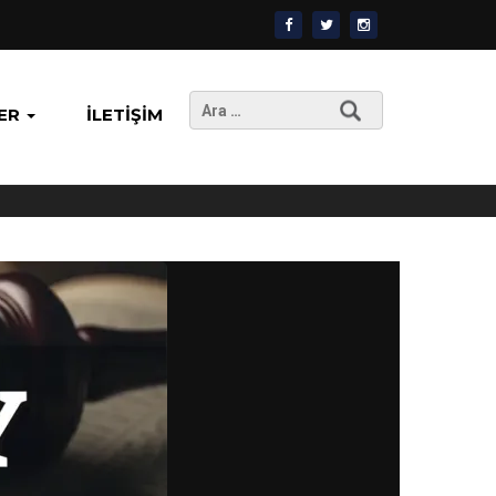
Arama:
ER
İLETIŞIM