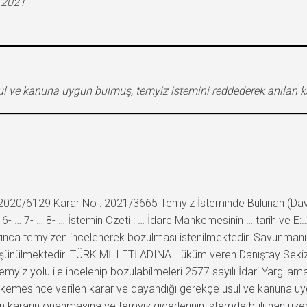
.2021
ul ve kanuna uygun bulmuş, temyiz istemini reddederek anılan k
 2020/6129 Karar No : 2021/3665 Temyiz İsteminde Bulunan (Dava
 … 6- … 7- … 8- … İstemin Özeti : … İdare Mahkemesinin … tarih ve E:…
rınca temyizen incelenerek bozulması istenilmektedir. Savunmanın
düşünülmektedir. TÜRK MİLLETİ ADINA Hüküm veren Danıştay Sekizin
temyiz yolu ile incelenip bozulabilmeleri 2577 sayılı İdari Yargıl
ahkemesince verilen karar ve dayandığı gerekçe usul ve kanuna uy
n kararın onanmasına ve temyiz giderlerinin istemde bulunan üzerin