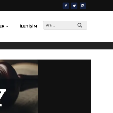
Arama:
ER
İLETIŞIM