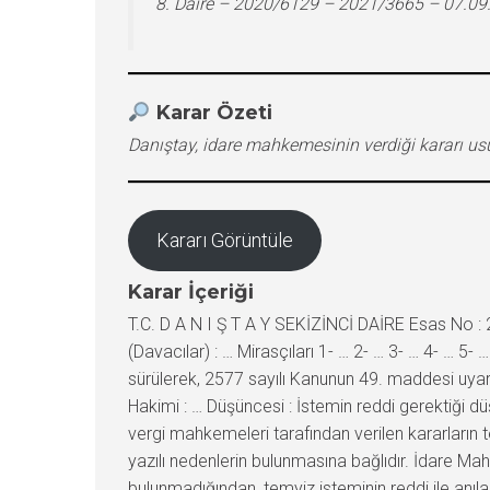
8. Daire – 2020/6129 – 2021/3665 – 07.09
Karar Özeti
Danıştay, idare mahkemesinin verdiği kararı us
Kararı Görüntüle
Karar İçeriği
T.C. D A N I Ş T A Y SEKİZİNCİ DAİRE Esas No :
(Davacılar) : … Mirasçıları 1- … 2- … 3- … 4- … 5-
sürülerek, 2577 sayılı Kanunun 49. maddesi uya
Hakimi : … Düşüncesi : İstemin reddi gerektiği 
vergi mahkemeleri tarafından verilen kararların 
yazılı nedenlerin bulunmasına bağlıdır. İdare M
bulunmadığından, temyiz isteminin reddi ile anıla