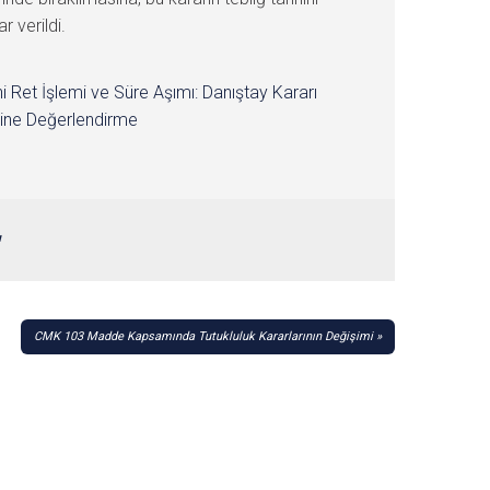
r verildi.
i Ret İşlemi ve Süre Aşımı: Danıştay Kararı
ine Değerlendirme
ı
CMK 103 Madde Kapsamında Tutukluluk Kararlarının Değişimi