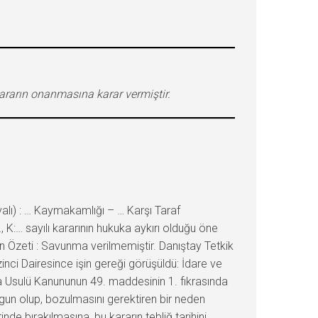
ararın onanmasına karar vermiştir.
lı) : … Kaymakamlığı – … Karşı Taraf
, K:… sayılı kararının hukuka aykırı olduğu öne
 Özeti : Savunma verilmemiştir. Danıştay Tetkik
ci Dairesince işin gereği görüşüldü: İdare ve
ama Usulü Kanununun 49. maddesinin 1. fıkrasında
gun olup, bozulmasını gerektiren bir neden
de bırakılmasına, bu kararın tebliğ tarihini