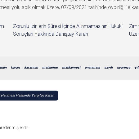
mesi yolu açık olmak üzere, 07/09/2021 tarihinde oybirliği ile kara
im
Zorunlu İzinlerin Süresi İçinde Alınmamasının Hukuki
Zımn
Sonuçları Hakkında Danıştay Kararı
Üzer
anun
kararı
kararının
mahkeme
mahkemesi
onanması
sayılı
uyarınca
yıl
celenmesi Hakkında Yargıtay Kararı
şaretlenmişlerdir