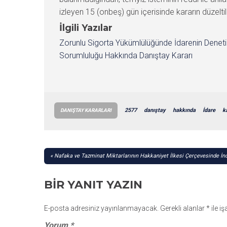
izleyen 15 (onbeş) gün içerisinde kararın düzeltil
İlgili Yazılar
Zorunlu Sigorta Yükümlülüğünde İdarenin Denet
Sorumluluğu Hakkında Danıştay Kararı
2577
danıştay
hakkında
İdare
k
DANIŞTAY KARARLARI
YAZI
Nafaka ve Tazminat Miktarlarının Hakkaniyet İlkesi Çerçevesinde İn
GEZINMESI
BIR YANIT YAZIN
E-posta adresiniz yayınlanmayacak.
Gerekli alanlar
*
ile i
Yorum
*