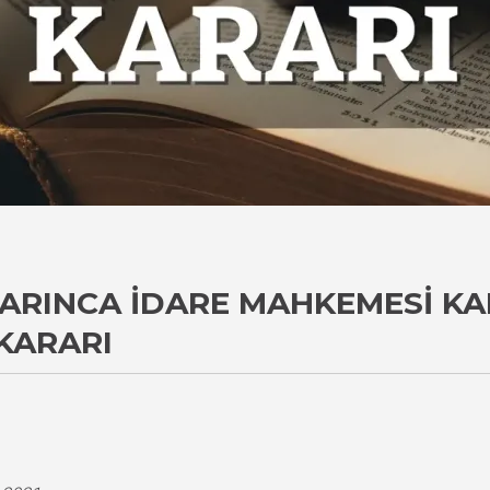
UYARINCA İDARE MAHKEMESI K
KARARI
i