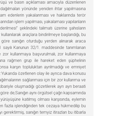
üyüşü ve basın açıklaması amacıyla düzenlenen
n dağılmaları yönünde yeniden ihtar yapılmasına
evam edenlerin yakalanması ve haklarında terör
rından işlem yapılması, yakalaması yapılanların
erilmesi” şeklindeki talimatı üzerine şahısların
kullanılarak araçlara bindirilmeye başlandığı, bu
e göre sanığın oturduğu yerden alınarak araca
911 sayılı Kanunun 32/1. maddesinde tanımlanan
de zor kullanmaya başvurulmalı, zor kullanmaya
una rağmen grup ile hareket eden şüphelinin
nonsa karşın topluluktan ayrılmadığı ve emniyet
ir.Yukarıda özetlenen olay ile ayrıca dava konusu
ğılmalarının sağlanması için bir zor kullanma ve
bariyle oluşmadığı gözetilerek ayrı ayrı beraati
 göre de;Sanığın aynı örgütsel çağrı kapsamında
 yürüyüşüne katılmış olması karşısında, eylemin
n fazla işlendiğinden tek cezaya hükmedilip bu
gerektirmiş, sanığın temyiz itirazları bu itibarla