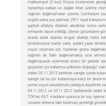
mahkumiyet (2 kez) Dosya incelenerek gereği 
toplantıya katılan ve dağılın ihtarı üzerine o
rağmen dağılmamaları üzerine Cumhuriyet savcı
örgütü adına suç işlemek, 2911 sayılı Kanuna m
şüpheli sıfatıyla ifadeleri alındıktan sonra se
emniyete davet edildiği, izlenen görüntülere gör
sırada sanık dışında slogan atanlar, hatta t
bindirilmesine kadar cebir, şiddet yada tehdi
suçun oluşması için, toplanan gruba dağılmala
rağmen de failin dağılmamakta ısrar etmesi
dağılmayarak eyleminde ısrarcı bir şekilde dav
güçlerinin zor kullanma yetkisinin doğduğu” sabi
edilen 05.11.2012 tarihinde sanığın içinde bulu
sanığın da bu zor kullanmaya karşı bir direnmes
yerine suçun unsurlarında yanılgıya düşülerek 
04.11.2012 ve 05.11.2012 tarihlerinde silahlı 
TCK’nın 43/1 maddesi uyarınca bir suç işleme 
cezanın artırıma tabi tutulması gerektiği gözetil