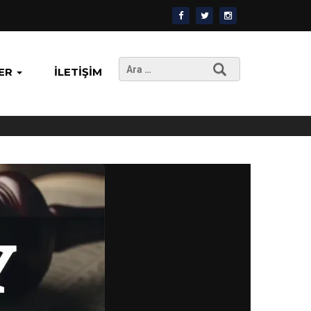
Arama:
ER
İLETIŞIM