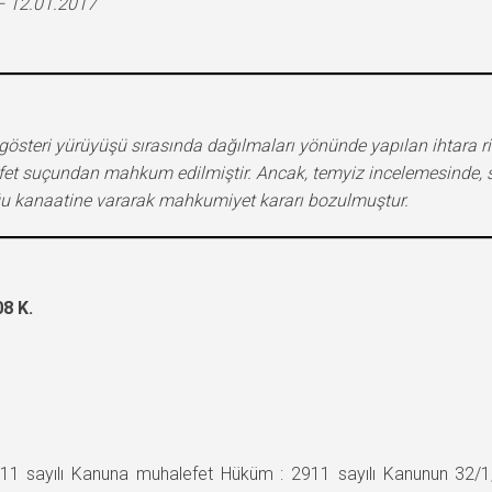
– 12.01.2017
gösteri yürüyüşü sırasında dağılmaları yönünde yapılan ihtara r
et suçundan mahkum edilmiştir. Ancak, temyiz incelemesinde, s
 kanaatine vararak mahkumiyet kararı bozulmuştur.
8 K.
sayılı Kanuna muhalefet Hüküm : 2911 sayılı Kanunun 32/1, 