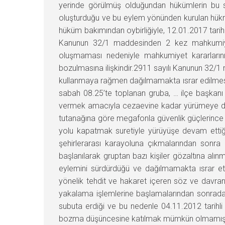
yerinde görülmüş olduğundan hükümlerin bu s
oluşturduğu ve bu eylem yönünden kurulan hükm
hüküm bakımından oybirliğiyle, 12.01.2017 tarihi
Kanunun 32/1 maddesinden 2 kez mahkumiyetin
oluşmaması nedeniyle mahkumiyet kararlarının
bozulmasına ilişkindir.2911 sayılı Kanunun 32/1 
kullanmaya rağmen dağılmamakta ısrar edilmesi
sabah 08.25’te toplanan gruba, … ilçe başkanı
vermek amacıyla cezaevine kadar yürümeye dav
tutanağına göre megafonla güvenlik güçlerince
yolu kapatmak suretiyle yürüyüşe devam etti
şehirlerarası karayoluna çıkmalarından sonr
başlanılarak gruptan bazı kişiler gözaltına alın
eylemini sürdürdüğü ve dağılmamakta ısrar etti
yönelik tehdit ve hakaret içeren söz ve davran
yakalama işlemlerine başlamalarından sonrada 
subuta erdiği ve bu nedenle 04.11.2012 tarih
bozma düşüncesine katılmak mümkün olmamışt