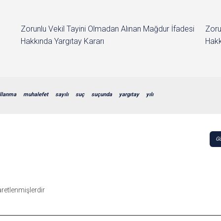
Zorunlu Vekil Tayini Olmadan Alınan Mağdur İfadesi
Zoru
Hakkında Yargıtay Kararı
Hakk
llanma
muhalefet
sayılı
suç
suçunda
yargıtay
yılı
Gü
şaretlenmişlerdir