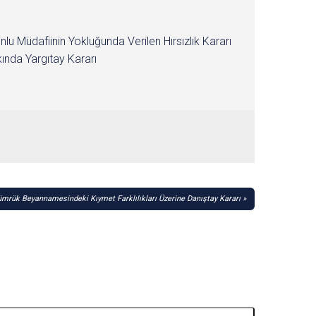
nlu Müdafiinin Yokluğunda Verilen Hırsızlık Kararı
ında Yargıtay Kararı
mrük Beyannamesindeki Kıymet Farklılıkları Üzerine Danıştay Kararı