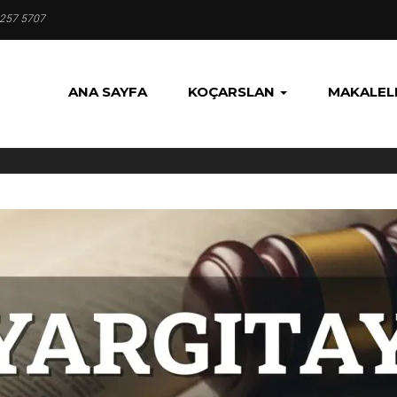
 257 5707
ANA SAYFA
KOÇARSLAN
MAKALEL