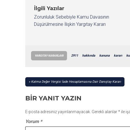
İlgili Yazılar
Zorunluluk Sebebiyle Kamu Davasının
Düşürülmesine İlişkin Yargıtay Kararı
2911
hakkında
kanuna
kararı
ku
YARGITAY KARARLARI
YAZI
Katma Değer Vergisi İade Hesaplamasına Dair Danıştay Kararı
GEZINMESI
BIR YANIT YAZIN
E-posta adresiniz yayınlanmayacak.
Gerekli alanlar
*
ile i
Yorum
*