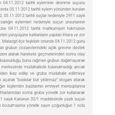
 04.11.2012 tarihli eyleminin direnme suçunu
ında 05.11.2012 tarihli eylem yönünden kurulan
, 05.11.2012 tarihli suçlar nedeniyle 2911 sayılı
nığın eylemleri nedeniyle suçun unsurlarının
yazısı 04.11.2012 tarihli mahkumiyet hükmünün
eri yürüyüşüne katılanların yapılan ihtara ve zor
Malazgit ilçe teşkilatı önünde 04.11.2012 günü
an grubun cezaevlerindeki açlık grevine destek
zeni alarak harekete geçmelerinden sonra olay
a bulunulduğu, buna rağmen grubun dağılmayarak
çe merkezinde müdahalede bulunulmadığı ancak
niden ikaz edilip ve gruba müdahale edilmeye
ı açarak “baskılar bizi yıldırmaz” sloganı atarak
ğer kişilerden bazılarının emniyet mensuplarına
htarlarından sonra gruba yönelik zor kullanarak
11 sayılı Kanunun 32/1 maddesinde yazılı suçun
n bozulmasına yönelik sayın çoğunluğun 1 nolu