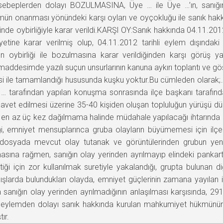
ebeplerden dolayı BOZULMASINA, Üye … ile Üye …’ın, sanığın
ün onanması yönündeki karşı oyları ve oyçokluğu ile sanık hakk
nde oybirliğiyle karar verildi.KARŞI OY:Sanık hakkında 04.11.2012
e karar verilmiş olup, 04.11.2012 tarihli eylem dışındaki sa
 oybirliği ile bozulmasına karar verildiğinden karşı görüş 
maddesimde yazılı suçun unsurlarının kanuna aykırı toplantı ve göst
 ile tamamlandığı hususunda kuşku yoktur.Bu cümleden olarak;… 
 … tarafından yapılan konuşma sonrasında ilçe başkanı tarafınd
et edilmesi üzerine 35-40 kişiden oluşan topluluğun yürüşü dü
 en az üç kez dağılmama halinde müdahale yapılacağı ihtarınd
ği, emniyet mensuplarınca gruba olayların büyümemesi için il
a dosyada mevcut olay tutanak ve görüntülerinden grubun ye
masına rağmen, sanığın olay yerinden ayrılmayıp elindeki pankart
ği için zor kullanılmak suretiyle yakalandığı, grupta bulunan di
ışlarda bulundukları olayda, emniyet güçlerinin zamana yayılan i
sanığın olay yerinden ayrılmadığının anlaşılması karşısında, 29
li eylemden dolayı sanık hakkında kurulan mahkumiyet hükmünü
ır.