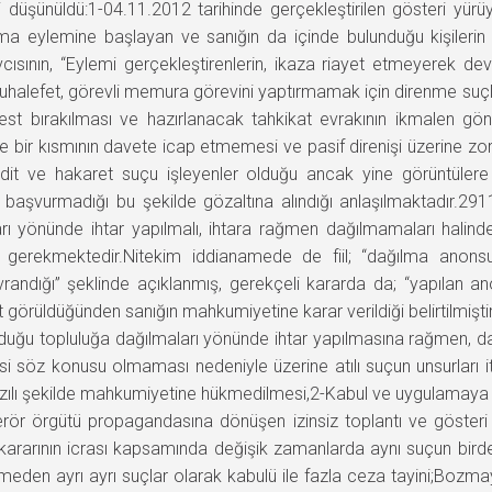
düşünüldü:1-04.11.2012 tarihinde gerçekleştirilen gösteri yür
turma eylemine başlayan ve sanığın da içinde bulunduğu kişileri
sının, “Eylemi gerçekleştirenlerin, ikaza riayet etmeyerek d
uhalefet, görevli memura görevini yaptırmamak için direnme suçla
rbest bırakılması ve hazırlanacak tahkikat evrakının ikmalen gönd
e bir kısmının davete icap etmemesi ve pasif direnişi üzerine zor 
ehdit ve hakaret suçu işleyenler olduğu ancak yine görüntüler
te başvurmadığı bu şekilde gözaltına alındığı anlaşılmaktadır.2
rı yönünde ihtar yapılmalı, ihtara rağmen dağılmamaları halin
 gerekmektedir.Nitekim iddianamede de fiil; “dağılma anons
randığı” şeklinde açıklanmış, gerekçeli kararda da; “yapılan a
t görüldüğünden sanığın mahkumiyetine karar verildiği belirtilmişt
nduğu topluluğa dağılmaları yönünde ihtar yapılmasına rağmen, da
i söz konusu olmaması nedeniyle üzerine atılı suçun unsurları iti
yazılı şekilde mahkumiyetine hükmedilmesi,2-Kabul ve uygulamaya
terör örgütü propagandasına dönüşen izinsiz toplantı ve gösteri
kararının icrası kapsamında değişik zamanlarda aynı suçun birde
meden ayrı ayrı suçlar olarak kabulü ile fazla ceza tayini;Bozmayı 