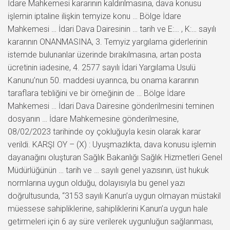
İdare Mahkemesi kararının kaldırılmasına, dava konusu
işlemin iptaline ilişkin temyize konu … Bölge İdare
Mahkemesi … İdari Dava Dairesinin … tarih ve E:… , K:… sayılı
kararının ONANMASINA, 3. Temyiz yargılama giderlerinin
istemde bulunanlar üzerinde bırakılmasına, artan posta
ücretinin iadesine, 4. 2577 sayılı İdari Yargılama Usulü
Kanunu’nun 50. maddesi uyarınca, bu onama kararının
taraflara tebliğini ve bir örneğinin de … Bölge İdare
Mahkemesi … İdari Dava Dairesine gönderilmesini teminen
dosyanın … İdare Mahkemesine gönderilmesine,
08/02/2023 tarihinde oy çokluğuyla kesin olarak karar
verildi. KARŞI OY – (X) : Uyuşmazlıkta, dava konusu işlemin
dayanağını oluşturan Sağlık Bakanlığı Sağlık Hizmetleri Genel
Müdürlüğünün … tarih ve … sayılı genel yazısının, üst hukuk
normlarına uygun olduğu, dolayısıyla bu genel yazı
doğrultusunda, “3153 sayılı Kanun’a uygun olmayan müstakil
müessese sahipliklerine, sahipliklerini Kanun’a uygun hale
getirmeleri için 6 ay süre verilerek uygunluğun sağlanması,