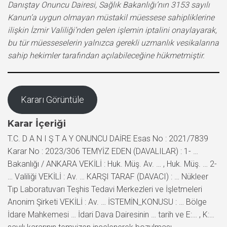
Danıştay Onuncu Dairesi, Sağlık Bakanlığı’nın 3153 sayılı
Kanun’a uygun olmayan müstakil müessese sahipliklerine
ilişkin İzmir Valiliği’nden gelen işlemin iptalini onaylayarak,
bu tür müesseselerin yalnızca gerekli uzmanlık vesikalarına
sahip hekimler tarafından açılabileceğine hükmetmiştir.
Kararı Görüntüle
Karar İçeriği
T.C. D A N I Ş T A Y ONUNCU DAİRE Esas No : 2021/7839
Karar No : 2023/306 TEMYİZ EDEN (DAVALILAR) : 1- …
Bakanlığı / ANKARA VEKİLİ : Huk. Müş. Av. … , Huk. Müş. … 2-
… Valiliği VEKİLİ : Av. … KARŞI TARAF (DAVACI) : … Nükleer
Tıp Laboratuvarı Teşhis Tedavi Merkezleri ve İşletmeleri
Anonim Şirketi VEKİLİ : Av. … İSTEMİN_KONUSU : … Bölge
İdare Mahkemesi … İdari Dava Dairesinin … tarih ve E:… , K:…