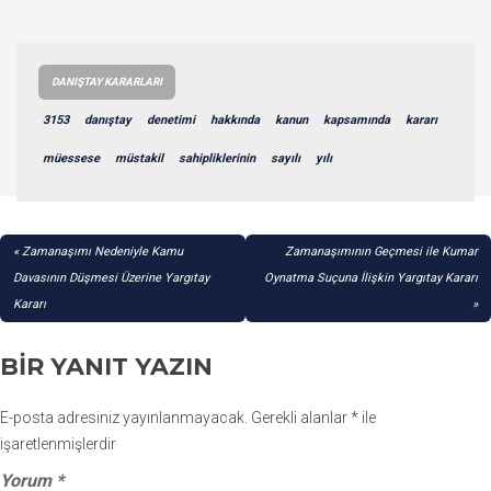
DANIŞTAY KARARLARI
3153
danıştay
denetimi
hakkında
kanun
kapsamında
kararı
müessese
müstakil
sahipliklerinin
sayılı
yılı
YAZI
Zamanaşımı Nedeniyle Kamu
Zamanaşımının Geçmesi ile Kumar
GEZINMESI
Davasının Düşmesi Üzerine Yargıtay
Oynatma Suçuna İlişkin Yargıtay Kararı
Kararı
BIR YANIT YAZIN
E-posta adresiniz yayınlanmayacak.
Gerekli alanlar
*
ile
işaretlenmişlerdir
Yorum
*