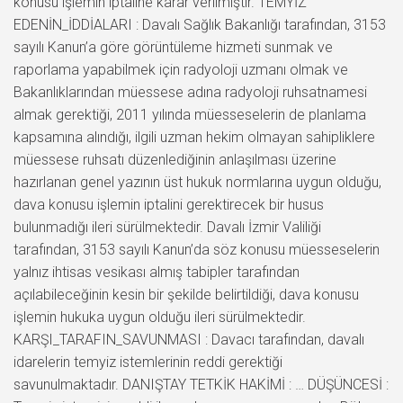
konusu işlemin iptaline karar verilmiştir. TEMYİZ
EDENİN_İDDİALARI : Davalı Sağlık Bakanlığı tarafından, 3153
sayılı Kanun’a göre görüntüleme hizmeti sunmak ve
raporlama yapabilmek için radyoloji uzmanı olmak ve
Bakanlıklarından müessese adına radyoloji ruhsatnamesi
almak gerektiği, 2011 yılında müesseselerin de planlama
kapsamına alındığı, ilgili uzman hekim olmayan sahipliklere
müessese ruhsatı düzenlediğinin anlaşılması üzerine
hazırlanan genel yazının üst hukuk normlarına uygun olduğu,
dava konusu işlemin iptalini gerektirecek bir husus
bulunmadığı ileri sürülmektedir. Davalı İzmir Valiliği
tarafından, 3153 sayılı Kanun’da söz konusu müesseselerin
yalnız ihtisas vesikası almış tabipler tarafından
açılabileceğinin kesin bir şekilde belirtildiği, dava konusu
işlemin hukuka uygun olduğu ileri sürülmektedir.
KARŞI_TARAFIN_SAVUNMASI : Davacı tarafından, davalı
idarelerin temyiz istemlerinin reddi gerektiği
savunulmaktadır. DANIŞTAY TETKİK HAKİMİ : … DÜŞÜNCESİ :