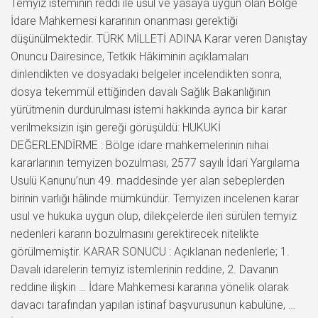
Temyiz isteminin reddi ile usul ve yasaya uygun olan Bölge
İdare Mahkemesi kararının onanması gerektiği
düşünülmektedir. TÜRK MİLLETİ ADINA Karar veren Danıştay
Onuncu Dairesince, Tetkik Hâkiminin açıklamaları
dinlendikten ve dosyadaki belgeler incelendikten sonra,
dosya tekemmül ettiğinden davalı Sağlık Bakanlığının
yürütmenin durdurulması istemi hakkında ayrıca bir karar
verilmeksizin işin gereği görüşüldü: HUKUKİ
DEĞERLENDİRME : Bölge idare mahkemelerinin nihai
kararlarının temyizen bozulması, 2577 sayılı İdari Yargılama
Usulü Kanunu’nun 49. maddesinde yer alan sebeplerden
birinin varlığı hâlinde mümkündür. Temyizen incelenen karar
usul ve hukuka uygun olup, dilekçelerde ileri sürülen temyiz
nedenleri kararın bozulmasını gerektirecek nitelikte
görülmemiştir. KARAR SONUCU : Açıklanan nedenlerle; 1.
Davalı idarelerin temyiz istemlerinin reddine, 2. Davanın
reddine ilişkin … İdare Mahkemesi kararına yönelik olarak
davacı tarafından yapılan istinaf başvurusunun kabulüne, …