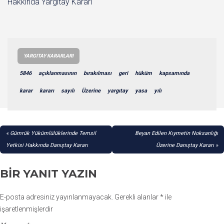
Hakkında Yargıtay Kararı
YARGITAY KARARLARI
5846
açıklanmasının
bırakılması
geri
hüküm
kapsamında
karar
kararı
sayılı
Üzerine
yargıtay
yasa
yılı
YAZI
Gümrük Yükümlülüklerinde Temsil
Beyan Edilen Kıymetin Noksanlığı
GEZINMESI
Yetkisi Hakkında Danıştay Kararı
Üzerine Danıştay Kararı
BIR YANIT YAZIN
E-posta adresiniz yayınlanmayacak.
Gerekli alanlar
*
ile
işaretlenmişlerdir