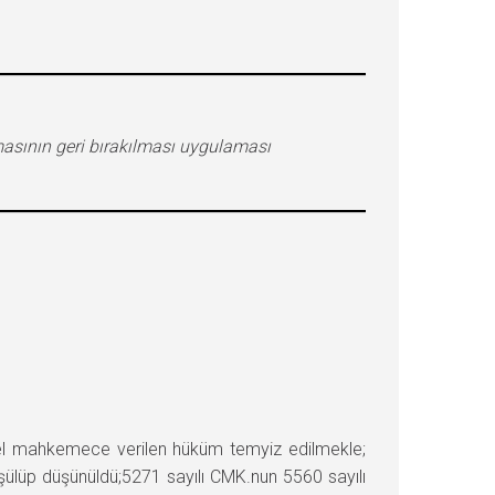
asının geri bırakılması uygulaması
l mahkemece verilen hüküm temyiz edilmekle;
üşülüp düşünüldü;5271 sayılı CMK.nun 5560 sayılı