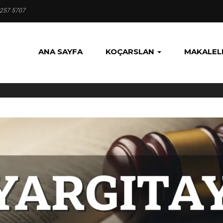
 257 5707
ANA SAYFA
KOÇARSLAN
MAKALEL