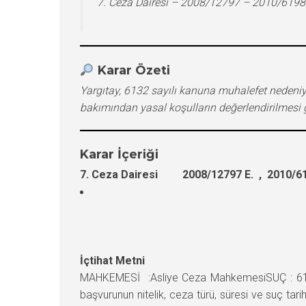
7. Ceza Dairesi – 2008/12797 – 2010/6198
Karar Özeti
Yargıtay, 6132 sayılı kanuna muhalefet neden
bakımından yasal koşulların değerlendirilmesi 
Karar İçeriği
7. Ceza Dairesi 2008/12797 E. , 2010/61
İçtihat Metni
MAHKEMESİ :Asliye Ceza MahkemesiSUÇ : 6132
başvurunun nitelik, ceza türü, süresi ve suç ta