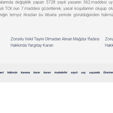
alarında değişiklik yapan 5728 sayılı yasanın 562.maddesi uy
yılı TCK.nun 7.maddesi gözetilerek, yasal koşullarının oluşu
nığın temyiz itirazları bu itibarla yerinde görüldüğünden hü
Zorunlu Vekil Tayini Olmadan Alınan Mağdur İfadesi
Zoru
Hakkında Yargıtay Kararı
Hakk
eri
hükmün
kanuna
karar
kararı
muhalefet
sayılı
suç
suçunda
Üzerine