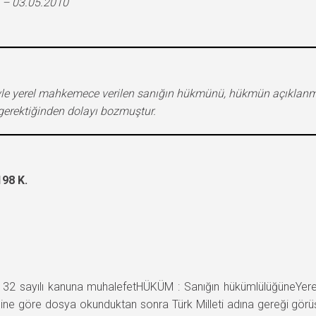
 – 03.05.2010
iyle yerel mahkemece verilen sanığın hükmünü, hükmün açıklanm
gerektiğinden dolayı bozmuştur.
98 K.
 sayılı kanuna muhalefetHÜKÜM : Sanığın hükümlülüğüneYere
rihine göre dosya okunduktan sonra Türk Milleti adına gereği gör