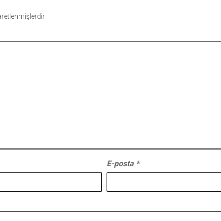
şaretlenmişlerdir
E-posta
*