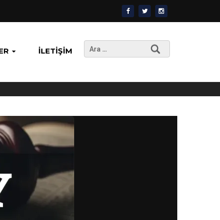
Arama:
ER
İLETIŞIM