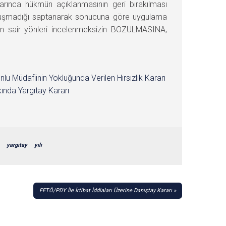
arınca hükmün açıklanmasının geri bırakılması
p oluşmadığı saptanarak sonucuna göre uygulama
kmün sair yönleri incelenmeksizin BOZULMASINA,
nlu Müdafiinin Yokluğunda Verilen Hırsızlık Kararı
ında Yargıtay Kararı
yargıtay
yılı
FETÖ/PDY İle İrtibat İddiaları Üzerine Danıştay Kararı