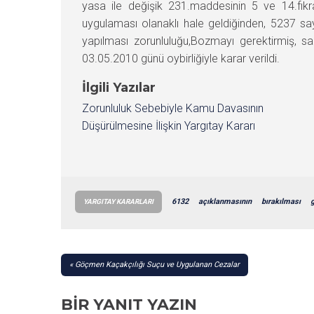
yasa ile değişik 231.maddesinin 5 ve 14.fıkr
uygulaması olanaklı hale geldiğinden, 5237 sa
yapılması zorunluluğu,Bozmayı gerektirmiş, sa
03.05.2010 günü oybirliğiyle karar verildi.
İlgili Yazılar
Zorunluluk Sebebiyle Kamu Davasının
Düşürülmesine İlişkin Yargıtay Kararı
6132
açıklanmasının
bırakılması
g
YARGITAY KARARLARI
YAZI
Göçmen Kaçakçılığı Suçu ve Uygulanan Cezalar
GEZINMESI
BIR YANIT YAZIN