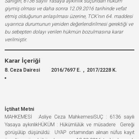
Sanığın, 6136 sayılı Yasaya aykırılık suçundan hüküm
giymiş olması ve daha sonra 12.09.2016 tarihinde vefat
etmiş olduğunun anlaşılması üzerine, TCK’nın 64. maddesi
uyarınca durumunun yeniden değerlendirilmesi gerektiği ve
bu sebepten dolayı verilen hükmün bozulmasına karar
verilmiştir.
Karar İçeriği
8. Ceza Dairesi 2016/7697 E. , 2017/2228 K.
İçtihat Metni
MAHKEMESİ :Asliye Ceza MahkemesiSUÇ : 6136 sayılı
Yasaya aykırılıkHÜKÜM : Hükümlülük ve müsadere Gereği
görüşülüp düşünüldü: UYAP ortamından alınan nüfus kayıt