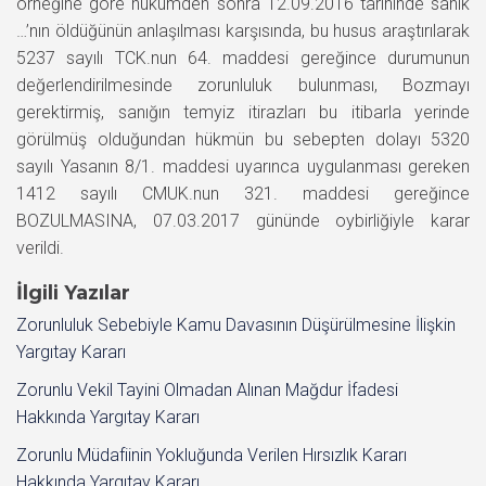
örneğine göre hükümden sonra 12.09.2016 tarihinde sanık
…’nın öldüğünün anlaşılması karşısında, bu husus araştırılarak
5237 sayılı TCK.nun 64. maddesi gereğince durumunun
değerlendirilmesinde zorunluluk bulunması, Bozmayı
gerektirmiş, sanığın temyiz itirazları bu itibarla yerinde
görülmüş olduğundan hükmün bu sebepten dolayı 5320
sayılı Yasanın 8/1. maddesi uyarınca uygulanması gereken
1412 sayılı CMUK.nun 321. maddesi gereğince
BOZULMASINA, 07.03.2017 gününde oybirliğiyle karar
verildi.
İlgili Yazılar
Zorunluluk Sebebiyle Kamu Davasının Düşürülmesine İlişkin
Yargıtay Kararı
Zorunlu Vekil Tayini Olmadan Alınan Mağdur İfadesi
Hakkında Yargıtay Kararı
Zorunlu Müdafiinin Yokluğunda Verilen Hırsızlık Kararı
Hakkında Yargıtay Kararı