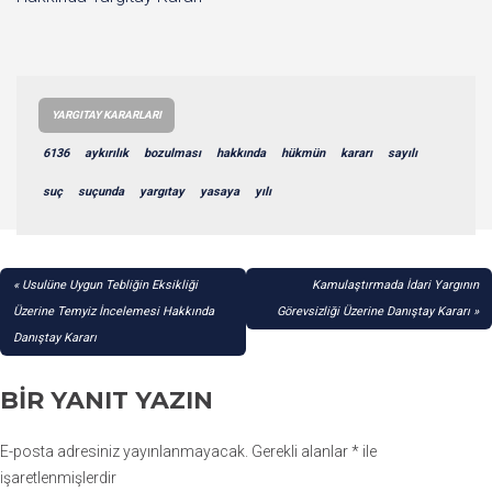
YARGITAY KARARLARI
6136
aykırılık
bozulması
hakkında
hükmün
kararı
sayılı
suç
suçunda
yargıtay
yasaya
yılı
YAZI
Usulüne Uygun Tebliğin Eksikliği
Kamulaştırmada İdari Yargının
GEZINMESI
Üzerine Temyiz İncelemesi Hakkında
Görevsizliği Üzerine Danıştay Kararı
Danıştay Kararı
BIR YANIT YAZIN
E-posta adresiniz yayınlanmayacak.
Gerekli alanlar
*
ile
işaretlenmişlerdir