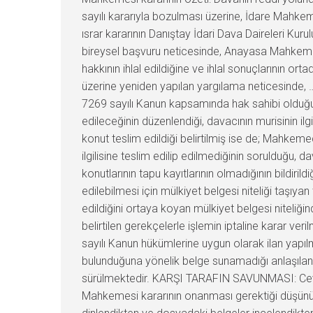
sayılı kararıyla bozulması üzerine, İdare Mahke
ısrar kararının Danıştay İdari Dava Daireleri Ku
bireysel başvuru neticesinde, Anayasa Mahkemes
hakkının ihlal edildiğine ve ihlal sonuçlarının 
üzerine yeniden yapılan yargılama neticesinde, 
7269 sayılı Kanun kapsamında hak sahibi olduğunu
edileceğinin düzenlendiği, davacının murisinin ilgil
konut teslim edildiği belirtilmiş ise de; Mahkem
ilgilisine teslim edilip edilmediğinin sorulduğu,
konutlarının tapu kayıtlarının olmadığının bildiril
edilebilmesi için mülkiyet belgesi niteliği taşıya
edildiğini ortaya koyan mülkiyet belgesi niteli
belirtilen gerekçelerle işlemin iptaline karar 
sayılı Kanun hükümlerine uygun olarak ilan yapıl
bulunduğuna yönelik belge sunamadığı anlaşılan d
sürülmektedir. KARŞI TARAFIN SAVUNMASI: Cevap
Mahkemesi kararının onanması gerektiği düşünü