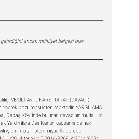
 getirdiğini ancak mülkiyet belgesi olan
liği VEKİLİ: Av. … KARŞI TARAF (DAVACI): …
ncelenerek bozulması istenilmektedir. YARGILAMA
si, Dadaş Köyünde bulunan davacının murisi …’ın
lacak Yardımlara Dair Kanun kapsamında hak
ı işlemin iptali istenilmiştir. İlk Derece
 11/11/2014 tarih ve E:2014/8369, K:2014/9634