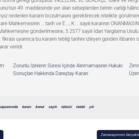
en sonra gereği görüşüldü: İNCELEME VE GEREKÇE: İdare ve vergi 
nunu’nun 49. maddesinde yer alan sebeplerden birinin varlığı hâl
emyiz nedenleri kararın bozulmasını gerektirecek nitelikte görülm
are Mahkemesinin … tarih ve E:…, K:… sayılı kararının ONANMASIN
e Mahkemesine gönderilmesine, 5.2577 sayılı İdari Yargılama Usul
krası uyarınca bu kararın tebliğ tarihini izleyen günden itibaren
rar verildi.
im
Zorunlu İzinlerin Süresi İçinde Alınmamasının Hukuki
Zımn
Sonuçları Hakkında Danıştay Kararı
Üzer
kapsamında
kararı
konut
sayılı
tahsisi
talebi
yılı
Zamanaşımının Gerçekle