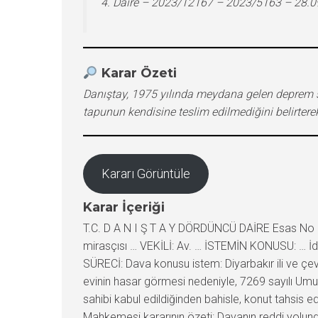
4. Daire – 2023/12167 – 2023/5163 – 28.
Karar Özeti
Danıştay, 1975 yılında meydana gelen deprem son
tapunun kendisine teslim edilmediğini belirterek
Kararı Görüntüle
Karar İçeriği
T.C. D A N I Ş T A Y DÖRDÜNCÜ DAİRE Esas No :
mirasçısı … VEKİLİ: Av. … İSTEMİN KONUSU: … İd
SÜRECİ: Dava konusu istem: Diyarbakır ili ve ç
evinin hasar görmesi nedeniyle, 7269 sayılı Um
sahibi kabul edildiğinden bahisle, konut tahsis edi
Mahkemesi kararının özeti: Davanın reddi yolu