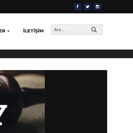
Arama:
ER
İLETIŞIM