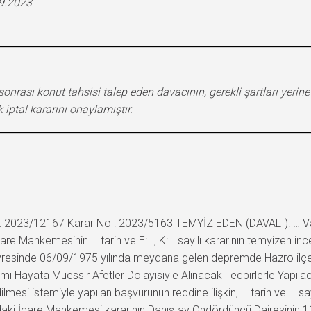
09.2023
rası konut tahsisi talep eden davacının, gerekli şartları yerine
 iptal kararını onaylamıştır.
 2023/12167 Karar No : 2023/5163 TEMYİZ EDEN (DAVALI): … Vali
are Mahkemesinin … tarih ve E:…, K:… sayılı kararının temyizen i
evresinde 06/09/1975 yılında meydana gelen depremde Hazro ilçe
umi Hayata Müessir Afetler Dolayısiyle Alınacak Tedbirlerle Yapı
lmesi istemiyle yapılan başvurunun reddine ilişkin, … tarih ve … sayıl
ndaki İdare Mahkemesi kararının Danıştay Ondördüncü Dairesinin