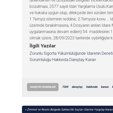
dinlendikten ve dosyadaki belgeler incelendikt
bozulması, 2577 sayılı İdari Yargılama Usulü Ka
ve hukuka uygun olup, dilekçede ileri sürülen t
1.Temyiz isteminin reddine, 2.Temyize konu … İd
üzerinde bırakılmasına, 4.Dosyanın anılan İdar
uygulanmasına devam edilen) 54. maddesinin 1. fı
olmak üzere, 28/09/2023 tarihinde oybirliğiyle ka
İlgili Yazılar
Zorunlu Sigorta Yükümlülüğünde İdarenin Denet
Sorumluluğu Hakkında Danıştay Kararı
7269
danıştay
hakkında
kanun
DANIŞTAY KARARLARI
YAZI
Zimmet ve Resmi Belgede Sahtecilik Suçları Üzerine Yargıtay Kararı