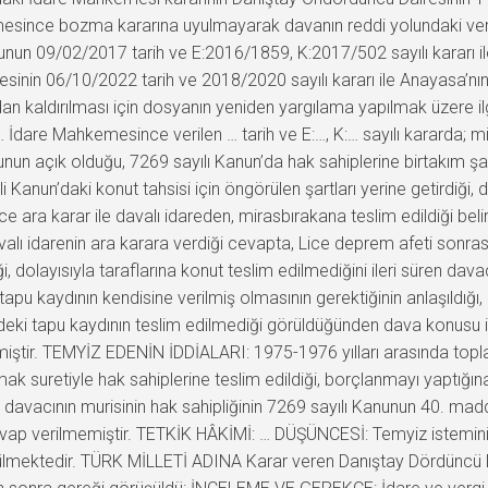
mesince bozma kararına uyulmayarak davanın reddi yolundaki veril
rulunun 09/02/2017 tarih ve E:2016/1859, K:2017/502 sayılı kararı 
inin 06/10/2022 tarih ve 2018/2020 sayılı kararı ile Anayasa’nı
ortadan kaldırılması için dosyanın yeniden yargılama yapılmak üzere
… İdare Mahkemesince verilen … tarih ve E:…, K:… sayılı kararda;
n açık olduğu, 7269 sayılı Kanun’da hak sahiplerine birtakım şartl
i Kanun’daki konut tahsisi için öngörülen şartları yerine getirdiği, d
ece ara karar ile davalı idareden, mirasbırakana teslim edildiği be
 davalı idarenin ara karara verdiği cevapta, Lice deprem afeti sonr
diği, dolayısıyla taraflarına konut teslim edilmediğini ileri süren dav
n tapu kaydının kendisine verilmiş olmasının gerektiğinin anlaşıldığı
ğindeki tapu kaydının teslim edilmediği görüldüğünden dava konusu
verilmiştir. TEMYİZ EDENİN İDDİALARI: 1975-1976 yılları arasında 
mak suretiyle hak sahiplerine teslim edildiği, borçlanmayı yaptığ
avacının murisinin hak sahipliğinin 7269 sayılı Kanunun 40. madde
 verilmemiştir. TETKİK HÂKİMİ: … DÜŞÜNCESİ: Temyiz isteminin 
lmektedir. TÜRK MİLLETİ ADINA Karar veren Danıştay Dördüncü Da