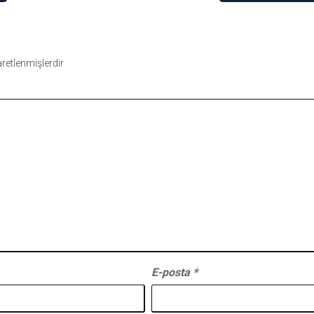
şaretlenmişlerdir
E-posta
*