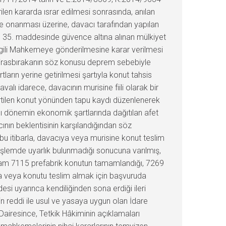
en kararda ısrar edilmesi sonrasında, anılan
ile onanması üzerine, davacı tarafından yapılan
n 35. maddesinde güvence altına alınan mülkiyet
 ilgili Mahkemeye gönderilmesine karar verilmesi
 mirasbırakanın söz konusu deprem sebebiyle
arın yerine getirilmesi şartıyla konut tahsis
avalı idarece, davacının murisine fiili olarak bir
lirtilen konut yönünden tapu kaydı düzenlenerek
ası dönemin ekonomik şartlarında dağıtılan afet
acının beklentisinin karşılandığından söz
, bu itibarla, davacıya veya murisine konut teslim
 işlemde uyarlık bulunmadığı sonucuna varılmış,
toplam 7115 prefabrik konutun tamamlandığı, 7269
ına veya konutu teslim almak için başvuruda
si uyarınca kendiliğinden sona erdiği ileri
reddi ile usul ve yasaya uygun olan İdare
iresince, Tetkik Hâkiminin açıklamaları