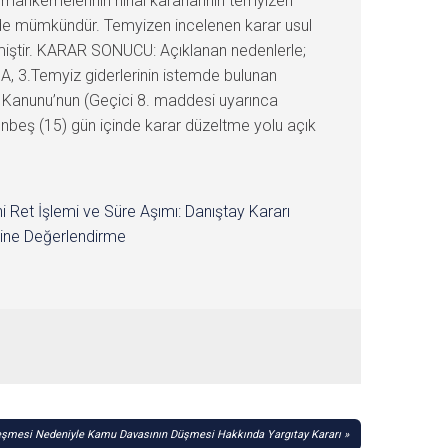
mahkemelerinin nihai kararlarının temyizen
inde mümkündür. Temyizen incelenen karar usul
emiştir. KARAR SONUCU: Açıklanan nedenlerle;
A, 3.Temyiz giderlerinin istemde bulunan
ü Kanunu’nun (Geçici 8. maddesi uyarınca
 onbeş (15) gün içinde karar düzeltme yolu açık
i Ret İşlemi ve Süre Aşımı: Danıştay Kararı
ine Değerlendirme
şmesi Nedeniyle Kamu Davasının Düşmesi Hakkında Yargıtay Kararı