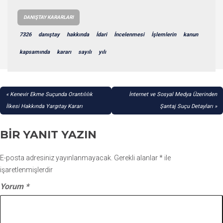
DANIŞTAY KARARLARI
7326
danıştay
hakkında
İdari
İncelenmesi
İşlemlerin
kanun
kapsamında
kararı
sayılı
yılı
YAZI
Kenevir Ekme Suçunda Orantılılık
İnternet ve Sosyal Medya Üzerinden
GEZINMESI
İlkesi Hakkında Yargıtay Kararı
Şantaj Suçu Detayları
BIR YANIT YAZIN
E-posta adresiniz yayınlanmayacak.
Gerekli alanlar
*
ile
işaretlenmişlerdir
Yorum
*