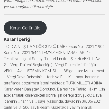
yararlandığını belirterek, istem hakkında karar verilmesine
yer olmadığına hükmetmiştir.
Kararı Görüntüle
Karar İçeriği
T.C. D A N I Ş T A Y DÖRDÜNCÜ DAİRE Esas No : 2021/1906
Karar No : 2021/5446 TEMYİZ EDEN TARAFLAR : 1- …
Tekstil ve İnşaat Sanayi Ticaret Limited Şirketi VEKİLİ : Av. …
2-… Vergi Dairesi Başkanlığı (… Vergi Dairesi Müdürlüğü)
VEKİLİ : Av. … İSTEMİN KONUSU : … Bölge İdare Mahkemesi
… Vergi Dava Dairesinin … tarih ve E: …, K: … sayılı kararının
taraflarca bozulması istenilmektedir. TÜRK MİLLETİ ADINA
Karar veren Danıştay Dördüncü Dairesince Tetkik Hâkimi …’in
açıklamaları dinlendikten sonra işin gereği görüşüldü: Davalı
idarenin … tarih ve … sayılı yazısında, davacının 09/06/2021
tarihli ve 31506 sayılı Resmi Gazete’de yayımlanarak