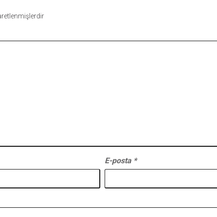
şaretlenmişlerdir
E-posta
*