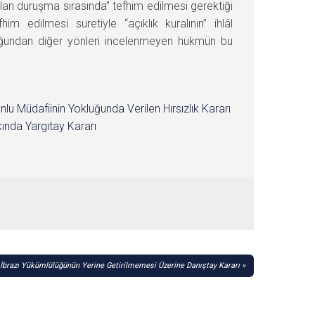
an duruşma sırasında” tefhim edilmesi gerektiği
 edilmesi suretiyle “açıklık kuralının” ihlâl
lduğundan diğer yönleri incelenmeyen hükmün bu
nlu Müdafiinin Yokluğunda Verilen Hırsızlık Kararı
ında Yargıtay Kararı
 İbrazı Yükümlülüğünün Yerine Getirilmemesi Üzerine Danıştay Kararı