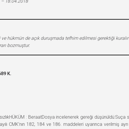
 – 18.04.2018
e hükmün de açık duruşmada tefhim edilmesi gerektiği kuralına 
ararı bozmuştur.
89 K.
lıkHÜKÜM : BeraatDosya incelenerek gereği düşünüldü:Suça sü
yılı CMK’nın 182, 184 ve 186. maddeleri uyarınca verilmiş ayrı 