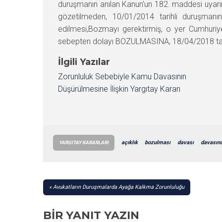
duruşmanın anılan Kanun’un 182. maddesi uyarın
gözetilmeden, 10/01/2014 tarihli duruşmanın 
edilmesi,Bozmayı gerektirmiş, o yer Cumhuriye
sebepten dolayı BOZULMASINA, 18/04/2018 tarihi
İlgili Yazılar
Zorunluluk Sebebiyle Kamu Davasının
Düşürülmesine İlişkin Yargıtay Kararı
açıklık
bozulması
davası
davasın
YARGITAY KARARLARI
YAZI
Avukatların Duruşmalarda Ayağa Kalkma Zorunluluğu
GEZINMESI
BIR YANIT YAZIN