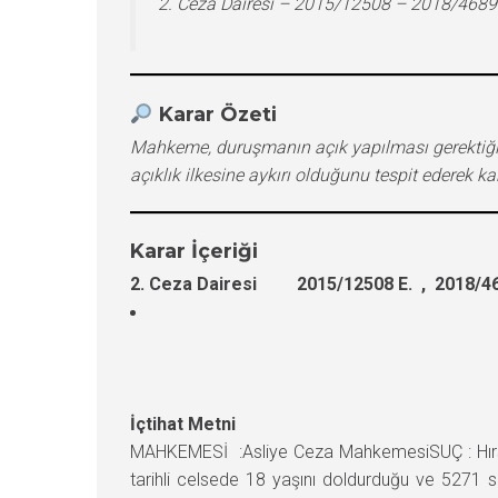
2. Ceza Dairesi – 2015/12508 – 2018/4689
Karar Özeti
Mahkeme, duruşmanın açık yapılması gerektiği v
açıklık ilkesine aykırı olduğunu tespit ederek k
Karar İçeriği
2. Ceza Dairesi 2015/12508 E. , 2018/46
İçtihat Metni
MAHKEMESİ :Asliye Ceza MahkemesiSUÇ : Hırsız
tarihli celsede 18 yaşını doldurduğu ve 5271 sa