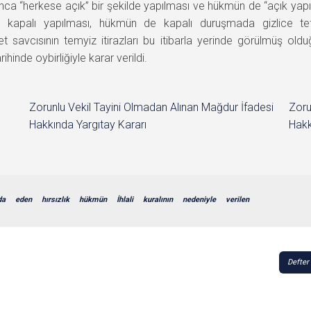
ca “herkese açık” bir şekilde yapılması ve hükmün de “açık yapıl
kapalı yapılması, hükmün de kapalı duruşmada gizlice tefhim
t savcısının temyiz itirazları bu itibarla yerinde görülmüş o
nde oybirliğiyle karar verildi.
Zorunlu Vekil Tayini Olmadan Alınan Mağdur İfadesi
Zoru
Hakkında Yargıtay Kararı
Hakk
da
eden
hırsızlık
hükmün
İhlali
kuralının
nedeniyle
verilen
Defter