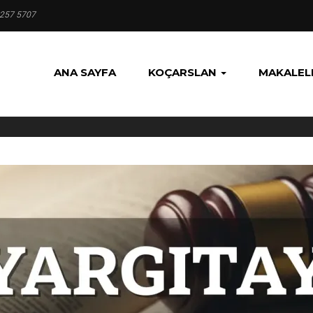
 257 5707
ANA SAYFA
KOÇARSLAN
MAKALEL