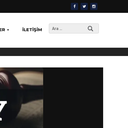
Arama:
ER
İLETIŞIM