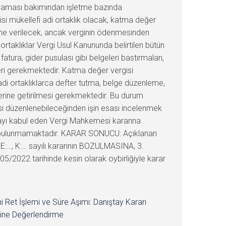
ulaması bakımından işletme bazında
gisi mükellefi adi ortaklık olacak, katma değer
sine verilecek, ancak verginin ödenmesinden
rtaklıklar Vergi Usul Kanununda belirtilen bütün
tura, gider pusulası gibi belgeleri bastırmaları,
leri gerekmektedir. Katma değer vergisi
, adi ortaklıklarca defter tutma, belge düzenleme,
erine getirilmesi gerekmektedir. Bu durum
mesi düzenlenebileceğinden işin esası incelenmek
vayı kabul eden Vergi Mahkemesi kararına
ık bulunmamaktadır. KARAR SONUCU: Açıklanan
 E:…, K:… sayılı kararının BOZULMASINA, 3.
/2022 tarihinde kesin olarak oybirliğiyle karar
i Ret İşlemi ve Süre Aşımı: Danıştay Kararı
ine Değerlendirme