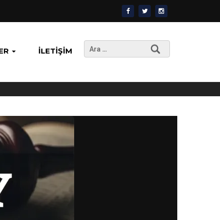
Arama:
ER
İLETIŞIM