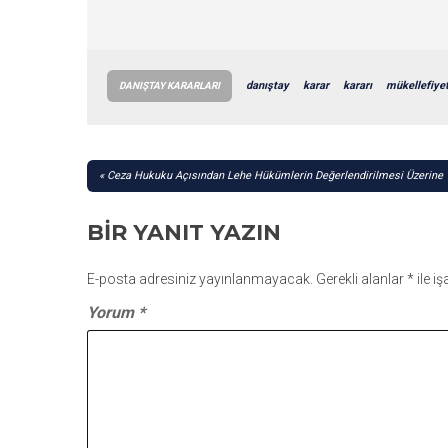
danıştay
karar
kararı
mükellefiyet
DANIŞTAY KARARLARI
YAZI
Ceza Hukuku Açısından Lehe Hükümlerin Değerlendirilmesi Üzerine Y
GEZINMESI
BIR YANIT YAZIN
E-posta adresiniz yayınlanmayacak.
Gerekli alanlar
*
ile i
Yorum
*