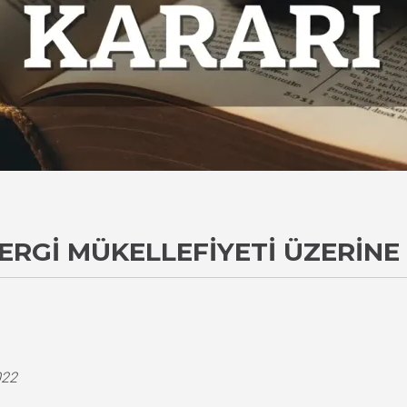
ERGI MÜKELLEFIYETI ÜZERINE
i
022