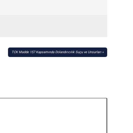
TCK Madde 157 Kapsamında Dolandırıcılık Suçu ve Unsurları