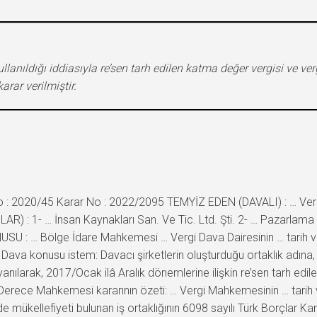
ullanıldığı iddiasıyla re’sen tarh edilen katma değer vergisi ve ve
rar verilmiştir.
: 2020/45 Karar No : 2022/2095 TEMYİZ EDEN (DAVALI) : … Vergi 
R) : 1- … İnsan Kaynakları San. Ve Tic. Ltd. Şti. 2- … Pazarlama 
NUSU : … Bölge İdare Mahkemesi … Vergi Dava Dairesinin … tarih ve 
va konusu istem: Davacı şirketlerin oluşturduğu ortaklık adına, b
ılarak, 2017/Ocak ilâ Aralık dönemlerine ilişkin re’sen tarh edile
İlk Derece Mahkemesi kararının özeti: … Vergi Mahkemesinin … tarih ve
de mükellefiyeti bulunan iş ortaklığının 6098 sayılı Türk Borçlar Ka