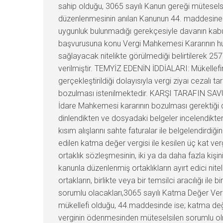
sahip olduğu, 3065 sayılı Kanun gereği müteselsi
düzenlenmesinin anılan Kanunun 44. maddesine u
uygunluk bulunmadığı gerekçesiyle davanın kabulü
başvurusuna konu Vergi Mahkemesi Kararının hukuk
sağlayacak nitelikte görülmediği belirtilerek 25
verilmiştir. TEMYİZ EDENİN İDDİALARI: Mükellefin i
gerçekleştirildiği dolayısıyla vergi ziyaı cezalı t
bozulması istenilmektedir. KARŞI TARAFIN SAV
İdare Mahkemesi kararının bozulması gerektiği
dinlendikten ve dosyadaki belgeler incelendikt
kısım alışlarını sahte faturalar ile belgelendird
edilen katma değer vergisi ile kesilen üç kat ver
ortaklık sözleşmesinin, iki ya da daha fazla kişi
kanunla düzenlenmiş ortaklıkların ayırt edici nit
ortakların, birlikte veya bir temsilci aracılığı ile
sorumlu olacakları,3065 sayılı Katma Değer Vergi
mükellefi olduğu, 44.maddesinde ise; katma değer
verginin ödenmesinden müteselsilen sorumlu olma