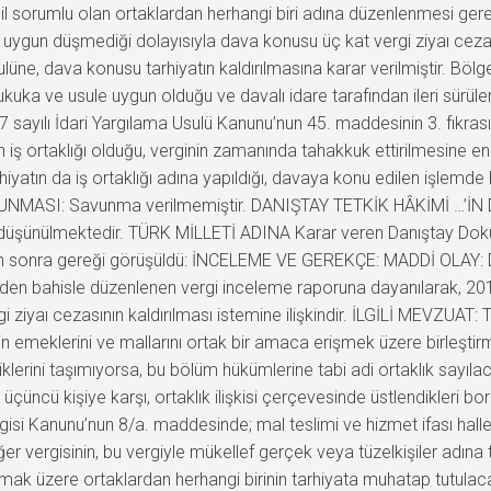
l sorumlu olan ortaklardan herhangi biri adına düzenlenmesi gereki
ygun düşmediği dolayısıyla dava konusu üç kat vergi ziyaı cezal
ne, dava konusu tarhiyatın kaldırılmasına karar verilmiştir. Bölge
a ve usule uygun olduğu ve davalı idare tarafından ileri sürülen 
77 sayılı İdari Yargılama Usulü Kanunu’nun 45. maddesinin 3. fıkras
ş ortaklığı olduğu, verginin zamanında tahakkuk ettirilmesine engel 
arhiyatın da iş ortaklığı adına yapıldığı, davaya konu edilen işlemde
UNMASI: Savunma verilmemiştir. DANIŞTAY TETKİK HÂKİMİ …’İN D
 düşünülmektedir. TÜRK MİLLETİ ADINA Karar veren Danıştay Dokuz
en sonra gereği görüşüldü: İNCELEME VE GEREKÇE: MADDİ OLAY: Dava
iğinden bahisle düzenlenen vergi inceleme raporuna dayanılarak, 201
gi ziyaı cezasının kaldırılması istemine ilişkindir. İLGİLİ MEVZUA
nin emeklerini ve mallarını ortak bir amaca erişmek üzere birleştirm
eliklerini taşımıyorsa, bu bölüm hükümlerine tabi adi ortaklık say
 bir üçüncü kişiye karşı, ortaklık ilişkisi çerçevesinde üstlendikleri
si Kanunu’nun 8/a. maddesinde; mal teslimi ve hizmet ifası haller
 vergisinin, bu vergiyle mükellef gerçek veya tüzelkişiler adına ta
k üzere ortaklardan herhangi birinin tarhiyata muhatap tutulacağı