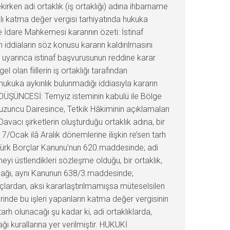
rken adi ortaklık (iş ortaklığı) adına ihbarname
ı katma değer vergisi tarhiyatında hukuka
 İdare Mahkemesi kararının özeti: İstinaf
iddiaların söz konusu kararın kaldırılmasını
ı uyarınca istinaf başvurusunun reddine karar
olan fiillerin iş ortaklığı tarafından
 hukuka aykırılık bulunmadığı iddiasıyla kararın
ÜŞÜNCESİ: Temyiz isteminin kabulü ile Bölge
uncu Dairesince, Tetkik Hâkiminin açıklamaları
cı şirketlerin oluşturduğu ortaklık adına, bir
7/Ocak ilâ Aralık dönemlerine ilişkin re’sen tarh
T: Türk Borçlar Kanunu’nun 620.maddesinde; adi
eyi üstlendikleri sözleşme olduğu, bir ortaklık,
ılacağı, aynı Kanunun 638/3.maddesinde;
 borçlardan, aksi kararlaştırılmamışsa müteselsilen
inde bu işleri yapanların katma değer vergisinin
rh olunacağı şu kadar ki, adi ortaklıklarda,
 kurallarına yer verilmiştir. HUKUKİ