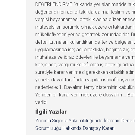
DEĞERLENDİRME: Yukarıda yer alan madde hüküml
değerlendirilen adi ortaklıklarda mal teslimi ve 
vergisi beyannamesi ortaklık adına düzenlenecek
müteselsilen sorumlu olmak üzere ortaklardan her
mükellefiyetleri yerine getirmek zorundadırlar. B
defter tutmaları, kullandıkları defter ve belgel
uygulamasında ise; adi ortaklıklar, bağımsız işle
muhafaza ve ibraz ödevleri ile beyanname verme 
karşısında, vergi mükellefi olan iş ortaklığı ad
suretiyle karar verilmesi gerekirken ortaklık 
yönelik davalı tarafından yapılan istinaf baş
nedenlerle; 1. Davalının temyiz isteminin kabulü
Yeniden bir karar verilmek üzere dosyanın … Böl
verildi.
İlgili Yazılar
Zorunlu Sigorta Yükümlülüğünde İdarenin Denet
Sorumluluğu Hakkında Danıştay Kararı