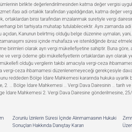
erinin birlikte değerlendirilmesinden katma değer vergisi uyg
hizmet ifası adi ortaklık tarafından yapıldığından, katma değer ver
, ortaklardan birisi tarafından imzalanmak suretiyle vergi daire
hangi biri tarhiyata muhatap tutulabilecektir. Aynı zamanda adi o
u açıdan, Kanunun belirtmiş olduğu belge düzenine uymaları, yani, fa
eri zamanaşımı süresi içinde muhafaza ve istenildiğinde ibraz etme
tme birimleri olarak ayrı vergi mükellefiyetine sahiptir. Buna göre
ve vergi ödeme gibi mükellefiyetlerin ortaklardan ayrı olarak y
ına mükellefi olduğu vergilerin takibi amacıyla vergi-ceza ihbarna
adına vergi-ceza ihbarnamesi düzenlenemeyeceği gerekçesiyle da
vurusunu reddeden Bölge İdare Mahkemesi kararında hukuka uyarl
ne, 2. … Bölge İdare Mahkemesi … Vergi Dava Dairesinin … tarih ve
ge İdare Mahkemesi 2. Vergi Dava Dairesine gönderilmesine, 25/05
im
Zorunlu İzinlerin Süresi İçinde Alınmamasının Hukuki
Zımn
Sonuçları Hakkında Danıştay Kararı
Üzer