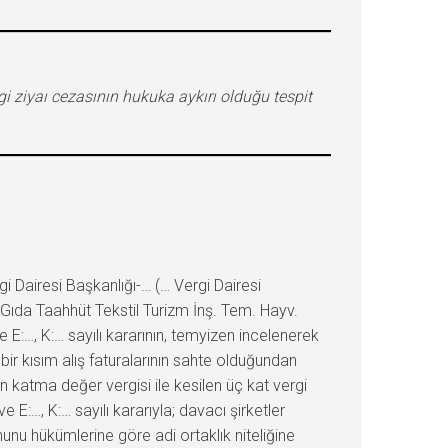
rgi ziyaı cezasının hukuka aykırı olduğu tespit
Dairesi Başkanlığı-… (… Vergi Dairesi
Gıda Taahhüt Tekstil Turizm İnş. Tem. Hayv.
E:…, K:… sayılı kararının, temyizen incelenerek
ir kısım alış faturalarının sahte olduğundan
n katma değer vergisi ile kesilen üç kat vergi
 E:…, K:… sayılı kararıyla; davacı şirketler
nunu hükümlerine göre adi ortaklık niteliğine