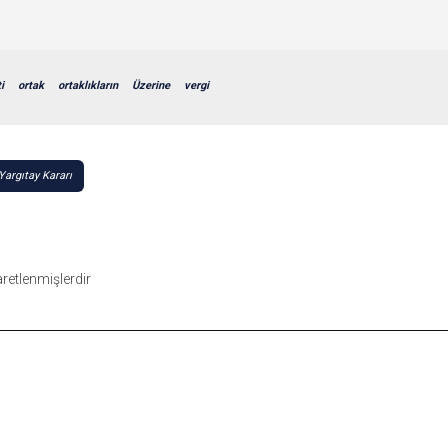
i
ortak
ortaklıkların
Üzerine
vergi
argıtay Kararı
şaretlenmişlerdir