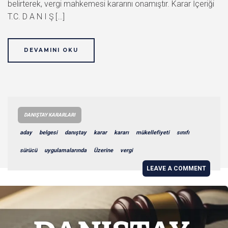
belirterek, vergi mahkemesi kararını onamıştır. Karar İçeriği
T.C. D A N I Ş […]
DEVAMINI OKU
DANIŞTAY KARARLARI
aday
belgesi
danıştay
karar
kararı
mükellefiyeti
sınıfı
sürücü
uygulamalarında
Üzerine
vergi
LEAVE A COMMENT