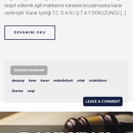
tespit edilerek ilgili mahkeme kararının bozulmasına karar
verilmiştir. Karar İçeriği T.C. D A N I Ş T A Y DOKUZUNCU […]
DEVAMINI OKU
DANIŞTAY KARARLARI
danıştay
karar
kararı
mükellefiyeti
ortak
ortaklıkların
Üzerine
vergi
LEAVE A COMMENT