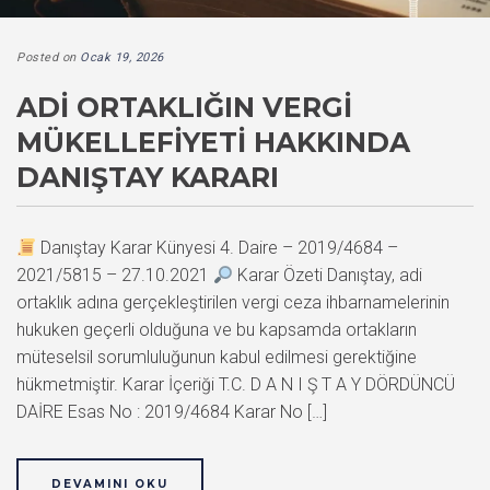
Posted on
Ocak 19, 2026
ADI ORTAKLIĞIN VERGI
MÜKELLEFIYETI HAKKINDA
DANIŞTAY KARARI
Danıştay Karar Künyesi 4. Daire – 2019/4684 –
2021/5815 – 27.10.2021
Karar Özeti Danıştay, adi
ortaklık adına gerçekleştirilen vergi ceza ihbarnamelerinin
hukuken geçerli olduğuna ve bu kapsamda ortakların
müteselsil sorumluluğunun kabul edilmesi gerektiğine
hükmetmiştir. Karar İçeriği T.C. D A N I Ş T A Y DÖRDÜNCÜ
DAİRE Esas No : 2019/4684 Karar No […]
DEVAMINI OKU