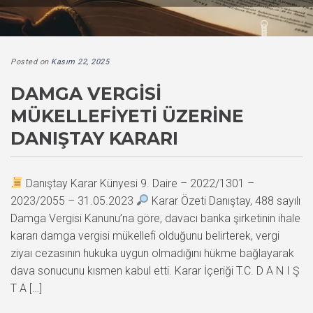
Posted on
Kasım 22, 2025
DAMGA VERGISI
MÜKELLEFIYETI ÜZERINE
DANIŞTAY KARARI
Danıştay Karar Künyesi 9. Daire – 2022/1301 –
2023/2055 – 31.05.2023
Karar Özeti Danıştay, 488 sayılı
Damga Vergisi Kanunu’na göre, davacı banka şirketinin ihale
kararı damga vergisi mükellefi olduğunu belirterek, vergi
ziyaı cezasının hukuka uygun olmadığını hükme bağlayarak
dava sonucunu kısmen kabul etti. Karar İçeriği T.C. D A N I Ş
T A […]