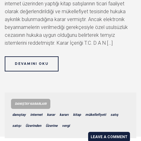
internet üzerinden yaptığı kitap satışlarının ticari faaliyet
olarak değerlendirildiği ve mükellefiyet tesisinde hukuka
aykırılık bulunmadığına karar vermiştir. Ancak elektronik
beyannamelerin verilmediği gerekçesiyle özel usulsüzlük
cezasının hukuka uygun olduğunu belirterek temyiz
istemlerini reddetmiştir. Karar İçeriği T.C. D A N […]
DEVAMINI OKU
DANIŞTAY KARARLARI
danıştay
internet
karar
kararı
kitap
mükellefiyeti
satış
satışı
Üzerinden
Üzerine
vergi
LEAVE A COMMENT