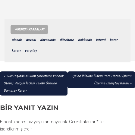
YARGITAY KARARLARI
alacak
davası
davasında
düzeltme
hakkında
İstemi
karar
kararı
yargıtay
YAZI
Yurt Dışında Mukim Şirketlere Yönelik
Çevre İhlaline İlişkin Para Cezası İşlemi
GEZINMESI
Stopaj Vergisi İadesi Talebi Üzerine
Üzerine Danıştay Kararı
Danıştay Kararı
BIR YANIT YAZIN
E-posta adresiniz yayınlanmayacak.
Gerekli alanlar
*
ile
işaretlenmişlerdir