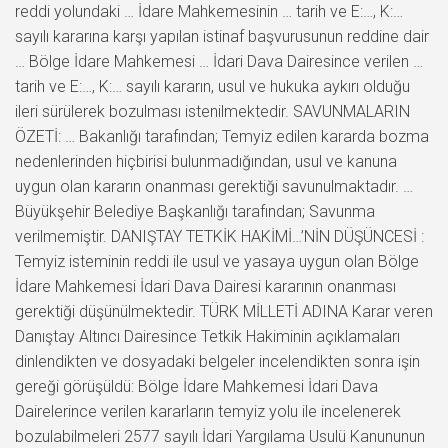
reddi yolundaki … İdare Mahkemesinin … tarih ve E:…, K:…
sayılı kararına karşı yapılan istinaf başvurusunun reddine dair
… Bölge İdare Mahkemesi … İdari Dava Dairesince verilen …
tarih ve E:…, K:… sayılı kararın, usul ve hukuka aykırı olduğu
ileri sürülerek bozulması istenilmektedir. SAVUNMALARIN
ÖZETİ: … Bakanlığı tarafından; Temyiz edilen kararda bozma
nedenlerinden hiçbirisi bulunmadığından, usul ve kanuna
uygun olan kararın onanması gerektiği savunulmaktadır. …
Büyükşehir Belediye Başkanlığı tarafından; Savunma
verilmemiştir. DANIŞTAY TETKİK HAKİMİ…’NİN DÜŞÜNCESİ :
Temyiz isteminin reddi ile usul ve yasaya uygun olan Bölge
İdare Mahkemesi İdari Dava Dairesi kararının onanması
gerektiği düşünülmektedir. TÜRK MİLLETİ ADINA Karar veren
Danıştay Altıncı Dairesince Tetkik Hakiminin açıklamaları
dinlendikten ve dosyadaki belgeler incelendikten sonra işin
gereği görüşüldü: Bölge İdare Mahkemesi İdari Dava
Dairelerince verilen kararların temyiz yolu ile incelenerek
bozulabilmeleri 2577 sayılı İdari Yargılama Usulü Kanununun