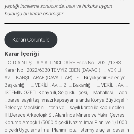
yaptığı inceleme sonucunda, usul ve hukuka uygun
bulduğu bu kararı onamıştır.
Kararı Görüntüle
Karar İçeriği
T.C. D A N I Ş T A Y ALTINCI DAİRE Esas No : 2021/1383
Karar No : 2022/6330 TEMYİZ EDEN (DAVACI) : … VEKİLİ :
Av. … KARŞI TARAF (DAVALILAR): 1- … Büyükşehir Belediye
Başkanlığı – … VEKİLİ : Av. … 2- … Bakanlığı – … VEKİLİ : Av. …
İSTEMİN ÖZETİ: Konya ili, Selçuklu ilçesi, … Mahallesi, … ada
…parsel sayılı taşınmazı kapsayan alanda Konya Büyükşehir
Belediye Meclisinin … tarih ve … sayılı kararı ile kabul edilen
III.Derece Arkeolojik Sit Alanı İnce Minare ve Yakın Çevresi
Koruma Amaçlı 1/5000 ölçekli Nazım İmar Planı ve 1/1000
ölçekli Uygulama İmar Planının iptali istemiyle açılan davanın