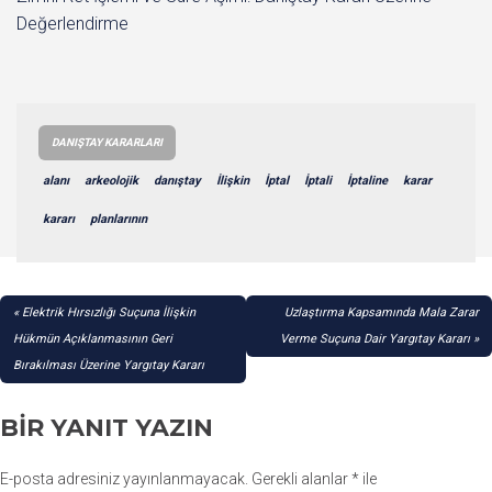
Değerlendirme
DANIŞTAY KARARLARI
alanı
arkeolojik
danıştay
İlişkin
İptal
İptali
İptaline
karar
kararı
planlarının
YAZI
Elektrik Hırsızlığı Suçuna İlişkin
Uzlaştırma Kapsamında Mala Zarar
GEZINMESI
Hükmün Açıklanmasının Geri
Verme Suçuna Dair Yargıtay Kararı
Bırakılması Üzerine Yargıtay Kararı
BIR YANIT YAZIN
E-posta adresiniz yayınlanmayacak.
Gerekli alanlar
*
ile