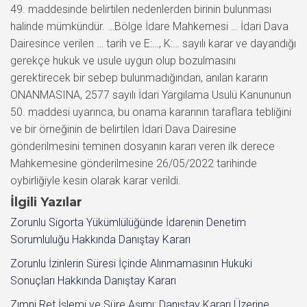
49. maddesinde belirtilen nedenlerden birinin bulunması
halinde mümkündür. …Bölge İdare Mahkemesi … İdari Dava
Dairesince verilen … tarih ve E:…, K:… sayılı karar ve dayandığı
gerekçe hukuk ve usule uygun olup bozulmasını
gerektirecek bir sebep bulunmadığından, anılan kararın
ONANMASINA, 2577 sayılı İdari Yargılama Usulü Kanununun
50. maddesi uyarınca, bu onama kararının taraflara tebliğini
ve bir örneğinin de belirtilen İdari Dava Dairesine
gönderilmesini teminen dosyanın kararı veren ilk derece
Mahkemesine gönderilmesine 26/05/2022 tarihinde
oybirliğiyle kesin olarak karar verildi.
İlgili Yazılar
Zorunlu Sigorta Yükümlülüğünde İdarenin Denetim
Sorumluluğu Hakkında Danıştay Kararı
Zorunlu İzinlerin Süresi İçinde Alınmamasının Hukuki
Sonuçları Hakkında Danıştay Kararı
Zımni Ret İşlemi ve Süre Aşımı: Danıştay Kararı Üzerine