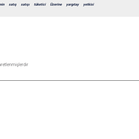
nin
satış
satışı
tüketici
Üzerine
yargıtay
yetkisi
şaretlenmişlerdir