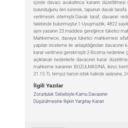
içinde davacı avukatınca kararın düzeltilmesi 
bulunduğunu ileri sürerek, tapunun davalı tarafa
verilmesini istemiştir.Davalı taraf, davaının
talebinde bulunmuştur.1-Uyuşmazlık, 4822 sayıl
aynı yasanın 23.maddesi gereğince tüketici mahk
Mahkemece, davaya tüketici mahkemesi sıfatıy
yapılan inceleme ile anlaşıldığından davacının
karar verilmesi gerekmiştir.2-Bozma nedenine gö
açıklanan nedenlerle davacının karar düzeltme
mahkeme kararının BOZULMASINA, ikinci bentte 
21.15 TL temyiz harcın istek halinde iadesine, 24
İlgili Yazılar
Zorunluluk Sebebiyle Kamu Davasının
Düşürülmesine İlişkin Yargıtay Kararı