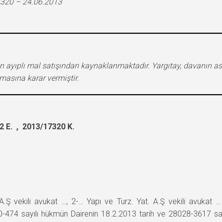
7320 – 24.06.2013
n ayıplı mal satışından kaynaklanmaktadır. Yargıtay, davanın 
masına karar vermiştir.
 E. , 2013/17320 K.
 A.Ş vekili avukat …, 2-… Yapı ve Turz. Yat. A.Ş vekili avukat 
474 sayılı hükmün Dairenin 18.2.2013 tarih ve 28028-3617 sayıl