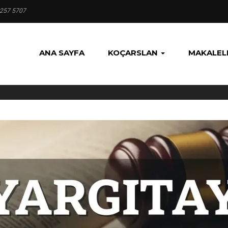
 257 5707
ANA SAYFA
KOÇARSLAN
MAKALEL