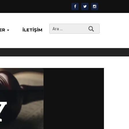
Arama:
ER
İLETIŞIM