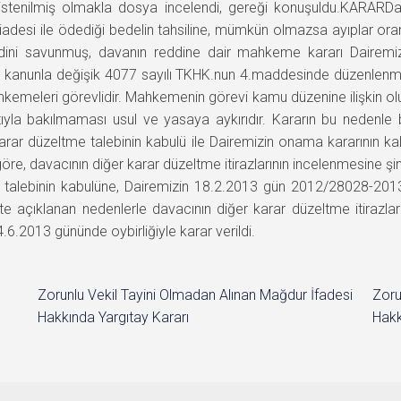
istenilmiş olmakla dosya incelendi, gereği konuşuldu.KARARDavac
 iadesi ile ödediği bedelin tahsiline, mümkün olmazsa ayıplar or
 reddini savunmuş, davanın reddine dair mahkeme kararı Daire
ı kanunla değişik 4077 sayılı TKHK.nun 4.maddesinde düzenlenmiş
emeleri görevlidir. Mahkemenin görevi kamu düzenine ilişkin olu
la bakılmaması usul ve yasaya aykırıdır. Kararın bu nedenle 
 karar düzeltme talebinin kabulü ile Dairemizin onama kararının 
re, davacının diğer karar düzeltme itirazlarının incelenmesine şi
 talebinin kabulüne, Dairemizin 18.2.2013 gün 2012/28028-2013
açıklanan nedenlerle davacının diğer karar düzeltme itirazları
.6.2013 gününde oybirliğiyle karar verildi.
Zorunlu Vekil Tayini Olmadan Alınan Mağdur İfadesi
Zoru
Hakkında Yargıtay Kararı
Hakk