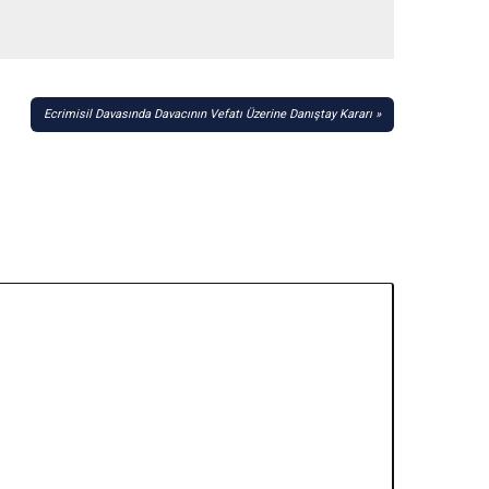
Ecrimisil Davasında Davacının Vefatı Üzerine Danıştay Kararı