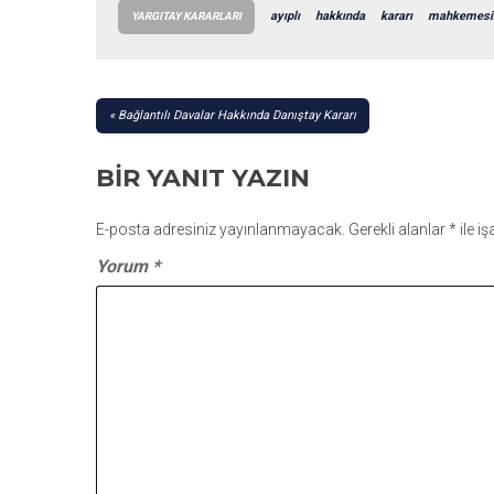
ayıplı
hakkında
kararı
mahkemesi
YARGITAY KARARLARI
YAZI
Bağlantılı Davalar Hakkında Danıştay Kararı
GEZINMESI
BIR YANIT YAZIN
E-posta adresiniz yayınlanmayacak.
Gerekli alanlar
*
ile i
Yorum
*