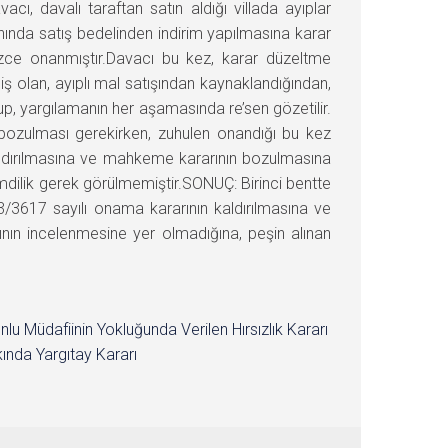
ı, davalı taraftan satın aldığı villada ayıplar
anında satış bedelinden indirim yapılmasına karar
mizce onanmıştır.Davacı bu kez, karar düzeltme
 olan, ayıplı mal satışından kaynaklandığından,
p, yargılamanın her aşamasında re’sen gözetilir.
bozulması gerekirken, zuhulen onandığı bu kez
kaldırılmasına ve mahkeme kararının bozulmasına
mdilik gerek görülmemiştir.SONUÇ: Birinci bentte
/3617 sayılı onama kararının kaldırılmasına ve
nın incelenmesine yer olmadığına, peşin alınan
nlu Müdafiinin Yokluğunda Verilen Hırsızlık Kararı
ında Yargıtay Kararı