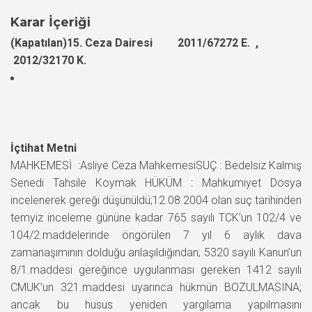
Karar İçeriği
(Kapatılan)15. Ceza Dairesi 2011/67272 E. ,
2012/32170 K.
İçtihat Metni
MAHKEMESİ :Asliye Ceza MahkemesiSUÇ : Bedelsiz Kalmış
Senedi Tahsile Koymak HÜKÜM : Mahkumiyet Dosya
incelenerek gereği düşünüldü;12.08.2004 olan suç tarihinden
temyiz inceleme gününe kadar 765 sayılı TCK’un 102/4 ve
104/2.maddelerinde öngörülen 7 yıl 6 aylık dava
zamanaşımının dolduğu anlaşıldığından; 5320 sayılı Kanun’un
8/1.maddesi gereğince uygulanması gereken 1412 sayılı
CMUK’un 321.maddesi uyarınca hükmün BOZULMASINA;
ancak bu husus yeniden yargılama yapılmasını