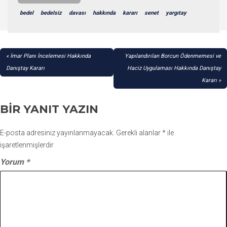
bedel
bedelsiz
davası
hakkında
kararı
senet
yargıtay
YAZI
İmar Planı İncelemesi Hakkında
Yapılandırılan Borcun Ödenmemesi ve
GEZINMESI
Danıştay Kararı
Haciz Uygulaması Hakkında Danıştay
Kararı
BIR YANIT YAZIN
E-posta adresiniz yayınlanmayacak.
Gerekli alanlar
*
ile
işaretlenmişlerdir
Yorum
*