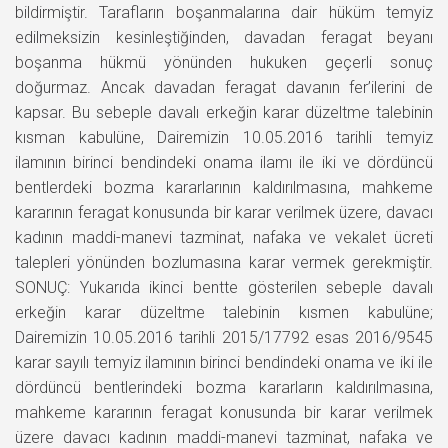
bildirmiştir. Tarafların boşanmalarına dair hüküm temyiz
edilmeksizin kesinleştiğinden, davadan feragat beyanı
boşanma hükmü yönünden hukuken geçerli sonuç
doğurmaz. Ancak davadan feragat davanın fer’ilerini de
kapsar. Bu sebeple davalı erkeğin karar düzeltme talebinin
kısman kabulüne, Dairemizin 10.05.2016 tarihli temyiz
ilamının birinci bendindeki onama ilamı ile iki ve dördüncü
bentlerdeki bozma kararlarının kaldırılmasına, mahkeme
kararının feragat konusunda bir karar verilmek üzere, davacı
kadının maddi-manevi tazminat, nafaka ve vekalet ücreti
talepleri yönünden bozlumasına karar vermek gerekmiştir.
SONUÇ: Yukarıda ikinci bentte gösterilen sebeple davalı
erkeğin karar düzeltme talebinin kısmen kabulüne;
Dairemizin 10.05.2016 tarihli 2015/17792 esas 2016/9545
karar sayılı temyiz ilamının birinci bendindeki onama ve iki ile
dördüncü bentlerindeki bozma kararların kaldırılmasına,
mahkeme kararının feragat konusunda bir karar verilmek
üzere davacı kadının maddi-manevi tazminat, nafaka ve