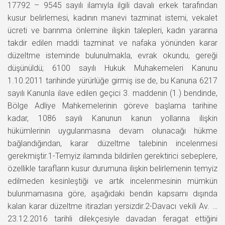
17792 – 9545 sayılı ilamıyla ilgili davalı erkek tarafından
kusur belirlemesi, kadının manevi tazminat istemi, vekalet
ücreti ve barınma önlemine ilişkin talepleri, kadın yararına
takdir edilen maddi tazminat ve nafaka yönünden karar
düzeltme isteminde bulunulmakla, evrak okundu, gereği
düşünüldü; 6100 sayılı Hukuk Muhakemeleri Kanunu
1.10.2011 tarihinde yürürlüğe girmiş ise de, bu Kanuna 6217
sayılı Kanunla ilave edilen geçici 3. maddenin (1.) bendinde,
Bölge Adliye Mahkemelerinin göreve başlama tarihine
kadar, 1086 sayılı Kanunun kanun yollarına ilişkin
hükümlerinin uygulanmasına devam olunacağı hükme
bağlandığından, karar düzeltme talebinin incelenmesi
gerekmiştir.1-Temyiz ilamında bildirilen gerektirici sebeplere,
özellikle tarafların kusur durumuna ilişkin belirlemenin temyiz
edilmeden kesinleştiği ve artık incelenmesinin mümkün
bulunmamasına göre, aşağıdaki bendin kapsamı dışında
kalan karar düzeltme itirazları yersizdir.2-Davacı vekili Av. …
23.12.2016 tarihli dilekçesiyle davadan feragat ettiğini