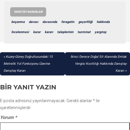
YARGITAY KARARLARI
boşanma
davası
davasında
feragatin
geçerliliği
hakkında
İncelenmesi
karar
kararı
taleplerinin
tazminat
yargıtay
YAZI
Kuzey-Güney Doğrultusundaki 15
İkinci Derece Doğal Sit Alanında Emlak
GEZINMESI
Metrelik Yol Fonksiyonu Üzerine
Vergisi Kısıtlılığı Hakkında Danıştay
Danıştay Kararı
Kararı
BIR YANIT YAZIN
E-posta adresiniz yayınlanmayacak.
Gerekli alanlar
*
ile
işaretlenmişlerdir
Yorum
*