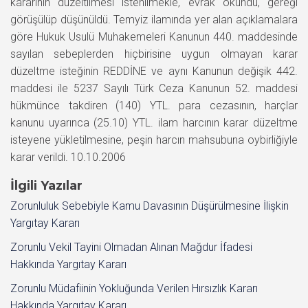
kararının düzeltilmesi istenilmekle, evrak okundu, gereği
görüşülüp düşünüldü. Temyiz ilamında yer alan açıklamalara
göre Hukuk Usulü Muhakemeleri Kanunun 440. maddesinde
sayılan sebeplerden hiçbirisine uygun olmayan karar
düzeltme isteğinin REDDİNE ve aynı Kanunun değişik 442.
maddesi ile 5237 Sayılı Türk Ceza Kanunun 52. maddesi
hükmünce takdiren (140) YTL. para cezasının, harçlar
kanunu uyarınca (25.10) YTL. ilam harcının karar düzeltme
isteyene yükletilmesine, peşin harcın mahsubuna oybirliğiyle
karar verildi. 10.10.2006
İlgili Yazılar
Zorunluluk Sebebiyle Kamu Davasının Düşürülmesine İlişkin
Yargıtay Kararı
Zorunlu Vekil Tayini Olmadan Alınan Mağdur İfadesi
Hakkında Yargıtay Kararı
Zorunlu Müdafiinin Yokluğunda Verilen Hırsızlık Kararı
Hakkında Yargıtay Kararı