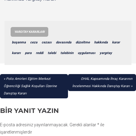
YARGITAY KARARLARI
boşanma
ceza
cezası
davasında
düzeltme
hakkında
karar
kararı
para
reddi
talebi
talebinin
uygulaması
yargıtay
YAZI
Polis Amirleri Eğitim Merkezi
OHAL Kapsamında İhraç Kararının
GEZINMESI
Öğrenciliği Sağlık Koşulları Üzerine
İncelenmesi Hakkında Danıştay Kararı
Danıştay Kararı
BIR YANIT YAZIN
E-posta adresiniz yayınlanmayacak.
Gerekli alanlar
*
ile
işaretlenmişlerdir