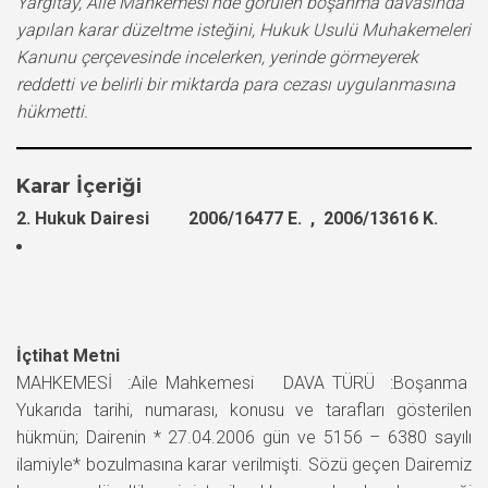
Yargıtay, Aile Mahkemesi’nde görülen boşanma davasında
yapılan karar düzeltme isteğini, Hukuk Usulü Muhakemeleri
Kanunu çerçevesinde incelerken, yerinde görmeyerek
reddetti ve belirli bir miktarda para cezası uygulanmasına
hükmetti.
Karar İçeriği
2. Hukuk Dairesi 2006/16477 E. , 2006/13616 K.
İçtihat Metni
MAHKEMESİ :Aile Mahkemesi DAVA TÜRÜ :Boşanma
Yukarıda tarihi, numarası, konusu ve tarafları gösterilen
hükmün; Dairenin * 27.04.2006 gün ve 5156 – 6380 sayılı
ilamiyle* bozulmasına karar verilmişti. Sözü geçen Dairemiz