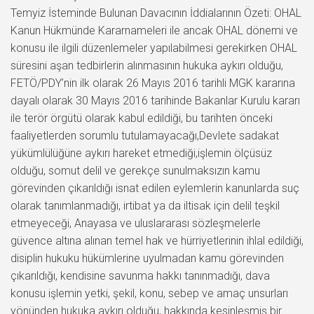
Temyiz İsteminde Bulunan Davacının İddialarının Özeti: OHAL
Kanun Hükmünde Kararnameleri ile ancak OHAL dönemi ve
konusu ile ilgili düzenlemeler yapılabilmesi gerekirken OHAL
süresini aşan tedbirlerin alınmasının hukuka aykırı olduğu,
FETÖ/PDY’nin ilk olarak 26 Mayıs 2016 tarihli MGK kararına
dayalı olarak 30 Mayıs 2016 tarihinde Bakanlar Kurulu kararı
ile terör örgütü olarak kabul edildiği, bu tarihten önceki
faaliyetlerden sorumlu tutulamayacağı,Devlete sadakat
yükümlülüğüne aykırı hareket etmediği,işlemin ölçüsüz
olduğu, somut delil ve gerekçe sunulmaksızın kamu
görevinden çıkarıldığı isnat edilen eylemlerin kanunlarda suç
olarak tanımlanmadığı, irtibat ya da iltisak için delil teşkil
etmeyeceği, Anayasa ve uluslararası sözleşmelerle
güvence altına alınan temel hak ve hürriyetlerinin ihlal edildiği,
disiplin hukuku hükümlerine uyulmadan kamu görevinden
çıkarıldığı, kendisine savunma hakkı tanınmadığı, dava
konusu işlemin yetki, şekil, konu, sebep ve amaç unsurları
yönünden hukuka aykırı olduğu, hakkında kesinleşmiş bir