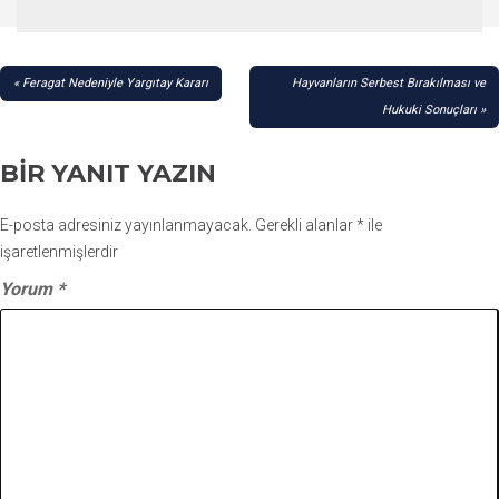
YAZI
Feragat Nedeniyle Yargıtay Kararı
Hayvanların Serbest Bırakılması ve
GEZINMESI
Hukuki Sonuçları
BIR YANIT YAZIN
E-posta adresiniz yayınlanmayacak.
Gerekli alanlar
*
ile
işaretlenmişlerdir
Yorum
*