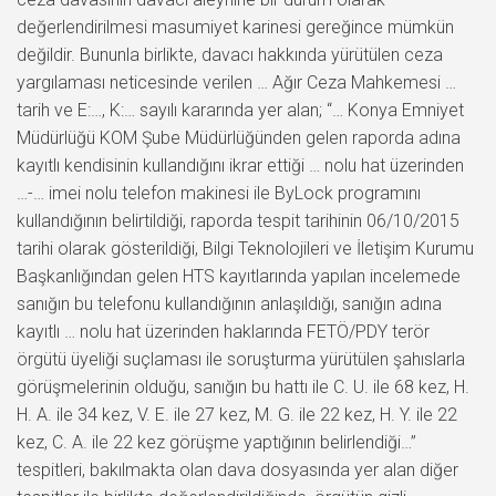
değerlendirilmesi masumiyet karinesi gereğince mümkün
değildir. Bununla birlikte, davacı hakkında yürütülen ceza
yargılaması neticesinde verilen … Ağır Ceza Mahkemesi …
tarih ve E:…, K:… sayılı kararında yer alan; “… Konya Emniyet
Müdürlüğü KOM Şube Müdürlüğünden gelen raporda adına
kayıtlı kendisinin kullandığını ikrar ettiği … nolu hat üzerinden
…-… imei nolu telefon makinesi ile ByLock programını
kullandığının belirtildiği, raporda tespit tarihinin 06/10/2015
tarihi olarak gösterildiği, Bilgi Teknolojileri ve İletişim Kurumu
Başkanlığından gelen HTS kayıtlarında yapılan incelemede
sanığın bu telefonu kullandığının anlaşıldığı, sanığın adına
kayıtlı … nolu hat üzerinden haklarında FETÖ/PDY terör
örgütü üyeliği suçlaması ile soruşturma yürütülen şahıslarla
görüşmelerinin olduğu, sanığın bu hattı ile C. U. ile 68 kez, H.
H. A. ile 34 kez, V. E. ile 27 kez, M. G. ile 22 kez, H. Y. ile 22
kez, C. A. ile 22 kez görüşme yaptığının belirlendiği…”
tespitleri, bakılmakta olan dava dosyasında yer alan diğer