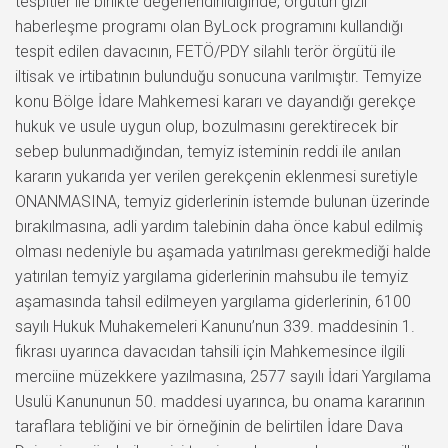
tespitler ile birlikte değerlendirildiğinde, örgütün gizli
haberleşme programı olan ByLock programını kullandığı
tespit edilen davacının, FETÖ/PDY silahlı terör örgütü ile
iltisak ve irtibatının bulunduğu sonucuna varılmıştır. Temyize
konu Bölge İdare Mahkemesi kararı ve dayandığı gerekçe
hukuk ve usule uygun olup, bozulmasını gerektirecek bir
sebep bulunmadığından, temyiz isteminin reddi ile anılan
kararın yukarıda yer verilen gerekçenin eklenmesi suretiyle
ONANMASINA, temyiz giderlerinin istemde bulunan üzerinde
bırakılmasına, adli yardım talebinin daha önce kabul edilmiş
olması nedeniyle bu aşamada yatırılması gerekmediği halde
yatırılan temyiz yargılama giderlerinin mahsubu ile temyiz
aşamasında tahsil edilmeyen yargılama giderlerinin, 6100
sayılı Hukuk Muhakemeleri Kanunu’nun 339. maddesinin 1.
fıkrası uyarınca davacıdan tahsili için Mahkemesince ilgili
merciine müzekkere yazılmasına, 2577 sayılı İdari Yargılama
Usulü Kanununun 50. maddesi uyarınca, bu onama kararının
taraflara tebliğini ve bir örneğinin de belirtilen İdare Dava