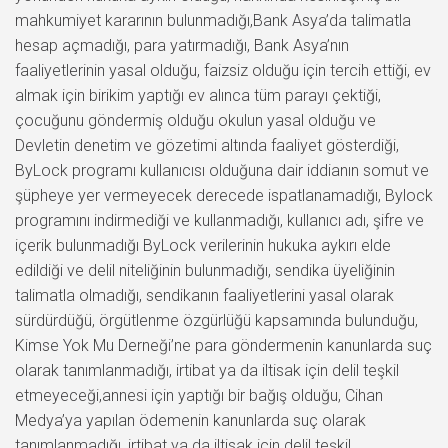
mahkumiyet kararının bulunmadığı,Bank Asya’da talimatla
hesap açmadığı, para yatırmadığı, Bank Asya’nın
faaliyetlerinin yasal olduğu, faizsiz olduğu için tercih ettiği, ev
almak için birikim yaptığı ev alınca tüm parayı çektiği,
çocuğunu göndermiş olduğu okulun yasal olduğu ve
Devletin denetim ve gözetimi altında faaliyet gösterdiği,
ByLock programı kullanıcısı olduğuna dair iddianın somut ve
şüpheye yer vermeyecek derecede ispatlanamadığı, Bylock
programını indirmediği ve kullanmadığı, kullanıcı adı, şifre ve
içerik bulunmadığı ByLock verilerinin hukuka aykırı elde
edildiği ve delil niteliğinin bulunmadığı, sendika üyeliğinin
talimatla olmadığı, sendikanın faaliyetlerini yasal olarak
sürdürdüğü, örgütlenme özgürlüğü kapsamında bulunduğu,
Kimse Yok Mu Derneği’ne para göndermenin kanunlarda suç
olarak tanımlanmadığı, irtibat ya da iltisak için delil teşkil
etmeyeceği,annesi için yaptığı bir bağış olduğu, Cihan
Medya’ya yapılan ödemenin kanunlarda suç olarak
tanımlanmadığı, irtibat ya da iltisak için delil teşkil