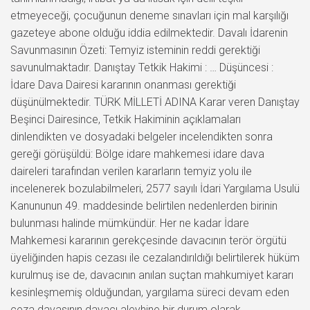
etmeyeceği, çocuğunun deneme sınavları için mal karşılığı
gazeteye abone olduğu iddia edilmektedir. Davalı İdarenin
Savunmasının Özeti: Temyiz isteminin reddi gerektiği
savunulmaktadır. Danıştay Tetkik Hakimi : … Düşüncesi :
İdare Dava Dairesi kararının onanması gerektiği
düşünülmektedir. TÜRK MİLLETİ ADINA Karar veren Danıştay
Beşinci Dairesince, Tetkik Hakiminin açıklamaları
dinlendikten ve dosyadaki belgeler incelendikten sonra
gereği görüşüldü: Bölge idare mahkemesi idare dava
daireleri tarafından verilen kararların temyiz yolu ile
incelenerek bozulabilmeleri, 2577 sayılı İdari Yargılama Usulü
Kanununun 49. maddesinde belirtilen nedenlerden birinin
bulunması halinde mümkündür. Her ne kadar İdare
Mahkemesi kararının gerekçesinde davacının terör örgütü
üyeliğinden hapis cezası ile cezalandırıldığı belirtilerek hüküm
kurulmuş ise de, davacının anılan suçtan mahkumiyet kararı
kesinleşmemiş olduğundan, yargılama süreci devam eden
ceza davasının davacı aleyhine bir durum olarak