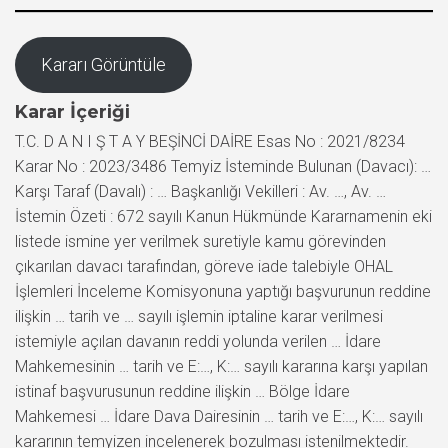
Kararı Görüntüle
Karar İçeriği
T.C. D A N I Ş T A Y BEŞİNCİ DAİRE Esas No : 2021/8234
Karar No : 2023/3486 Temyiz İsteminde Bulunan (Davacı): …
Karşı Taraf (Davalı) : … Başkanlığı Vekilleri : Av. …, Av. …
İstemin Özeti : 672 sayılı Kanun Hükmünde Kararnamenin eki
listede ismine yer verilmek suretiyle kamu görevinden
çıkarılan davacı tarafından, göreve iade talebiyle OHAL
İşlemleri İnceleme Komisyonuna yaptığı başvurunun reddine
ilişkin … tarih ve … sayılı işlemin iptaline karar verilmesi
istemiyle açılan davanın reddi yolunda verilen … İdare
Mahkemesinin … tarih ve E:…, K:… sayılı kararına karşı yapılan
istinaf başvurusunun reddine ilişkin … Bölge İdare
Mahkemesi … İdare Dava Dairesinin … tarih ve E:…, K:… sayılı
kararının temyizen incelenerek bozulması istenilmektedir.