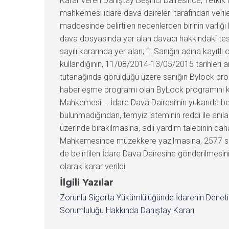
Karar veren Danıştay Beşinci Dairesince, Tetkik
mahkemesi idare dava daireleri tarafından verile
maddesinde belirtilen nedenlerden birinin varlığı
dava dosyasında yer alan davacı hakkındaki tesp
sayılı kararında yer alan; “…Sanığın adına kayıt
kullandığının, 11/08/2014-13/05/2015 tarihleri a
tutanağında görüldüğü üzere sanığın Bylock program
haberleşme programı olan ByLock programını kulla
Mahkemesi … İdare Dava Dairesi’nin yukarıda bel
bulunmadığından, temyiz isteminin reddi ile anı
üzerinde bırakılmasına, adli yardım talebinin da
Mahkemesince müzekkere yazılmasına, 2577 sayılı
de belirtilen İdare Dava Dairesine gönderilmesi
olarak karar verildi.
İlgili Yazılar
Zorunlu Sigorta Yükümlülüğünde İdarenin Denet
Sorumluluğu Hakkında Danıştay Kararı