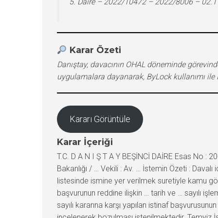
5. Daire – 2022/10472 – 2022/8006 – 02.
Karar Özeti
Danıştay, davacının OHAL döneminde görevinden
uygulamalara dayanarak, ByLock kullanımı ile FETÖ
Kararı Görüntüle
Karar İçeriği
T.C. D A N I Ş T A Y BEŞİNCİ DAİRE Esas No : 20
Bakanlığı / … Vekili : Av. … İstemin Özeti : Da
listesinde ismine yer verilmek suretiyle kamu g
başvurunun reddine ilişkin … tarih ve … sayılı iş
sayılı kararına karşı yapılan istinaf başvurusunu
incelenerek bozulması istenilmektedir. Temyiz İ