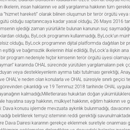
ilkelerin, insan haklarının ve adil yargılanma hakkının tüm gerekl
da ”hizmet hareketi” olarak bilinen oluşumun bir terör örgütü vey
örgütü olduğu saptanıncaya kadar yasal olduğu, 26 Mayıs 2016 tari
senin işlediği zaman yürürlükte bulunan kanunun suç saymadığı bi
klardan olduğu, ByLock programını kullanmadığı, ByLock’un münh
melsiz olduğu, ByLock programının dijital platformda dağıtılan bir p
itliği ve bağımsızlık ilkelerinin ihlal edildiği, ByLock’a ilişkin ana d
n bir program nedeniyle hiçbir kimsenin terör örgütü üyesi olamaya
ayman” kararında OHAL sürecinde yürütülen yargılamaların pek ç
pati duyan veya destekleyenlerin ayrıma tabi tutulması gerektiği, 
OHAL’e neden olan konularla ve OHAL süresiyle sınırlı geçici ted
görevinden çıkarıldığı ve 19 Temmuz 2018 tarihinde OHAL uygula
yanağının kalmadığı,Milletlerarası hukuktan doğan yükümlülükler
ile hayatına saygı hakkının, mülkiyet hakkının, eğitim hakkının ve ge
: Dava konusu işlemde mevzuata aykırılık bulunmadığı, davacının t
ığı belirtilerek temyiz isteminin reddi gerektiği savunulmaktadır
İdare Dava Dairesi kararının gerekçe eklenmek suretiyle onanması