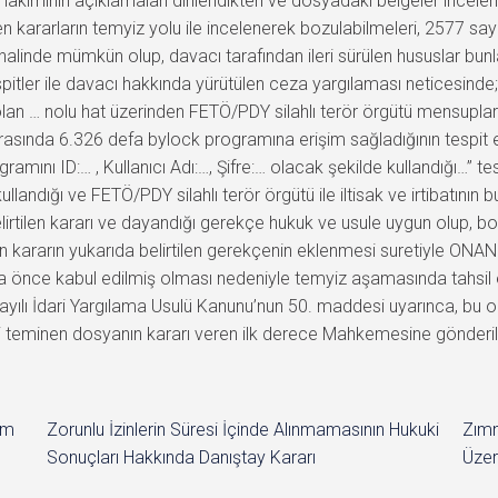
 Hâkiminin açıklamaları dinlendikten ve dosyadaki belgeler incele
n kararların temyiz yolu ile incelenerek bozulabilmeleri, 2577 say
 halinde mümkün olup, davacı tarafından ileri sürülen hususlar bunl
itler ile davacı hakkında yürütülen ceza yargılaması neticesinde
lı olan … nolu hat üzerinden FETÖ/PDY silahlı terör örgütü mensupl
rasında 6.326 defa bylock programına erişim sağladığının tespit e
ını ID:… , Kullanıcı Adı:…, Şifre:… olacak şekilde kullandığı…” tesp
ndığı ve FETÖ/PDY silahlı terör örgütü ile iltisak ve irtibatının 
irtilen kararı ve dayandığı gerekçe hukuk ve usule uygun olup, b
lan kararın yukarıda belirtilen gerekçenin eklenmesi suretiyle ON
ha önce kabul edilmiş olması nedeniyle temyiz aşamasında tahsil e
 İdari Yargılama Usulü Kanunu’nun 50. maddesi uyarınca, bu onam
ni teminen dosyanın kararı veren ilk derece Mahkemesine gönderil
im
Zorunlu İzinlerin Süresi İçinde Alınmamasının Hukuki
Zımn
Sonuçları Hakkında Danıştay Kararı
Üzer