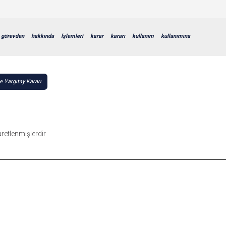
görevden
hakkında
İşlemleri
karar
kararı
kullanım
kullanımına
 Yargıtay Kararı
şaretlenmişlerdir