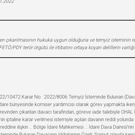
11.2022
 çıkarılmasının hukuka uygun olduğuna ve temyiz isteminin redd
/PDY terör örgütü ile irtibatını ortaya koyan delillerin varlığını
22/10472 Karar No : 2022/8006 Temyiz İsteminde Bulunan (Davacı): 
valı idare bünyesinde komiser yardımcısı olarak görev yapmakta i
örevinden çıkarılan davacı tarafından, göreve iade talebiyle OHA
lemin iptaline karar verilmesi istemiyle açılan davanın reddi yolund
n reddine ilişkin … Bölge İdare Mahkemesi … İdare Dava Dairesi’nin …
steminde Bulunan Davacının İddialarının Özeti: Somut olayda ken