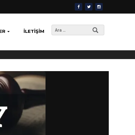
Arama:
ER
İLETIŞIM