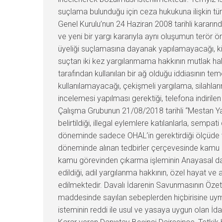
suçlama bulunduğu için ceza hukukuna ilişkin tüm 
Genel Kurulu’nun 24 Haziran 2008 tarihli kararın
ve yeni bir yargı kararıyla aynı oluşumun terör 
üyeliği suçlamasına dayanak yapılamayacağı, kim
suçtan iki kez yargılanmama hakkının mutlak ha
tarafından kullanılan bir ağ olduğu iddiasının te
kullanılamayacağı, çekişmeli yargılama, silahların eş
incelemesi yapılması gerektiği, telefona indirile
Çalışma Grubunun 21/08/2018 tarihli “Mestan Y
belirtildiği, illegal eylemlere katılanlarla, sem
döneminde sadece OHAL’in gerektirdiği ölçüde ve 
döneminde alınan tedbirler çerçevesinde kamu 
kamu görevinden çıkarma işleminin Anayasal da
edildiği, adil yargılanma hakkının, özel hayat ve a
edilmektedir. Davalı İdarenin Savunmasının Özeti
maddesinde sayılan sebeplerden hiçbirisine uymad
isteminin reddi ile usul ve yasaya uygun olan 