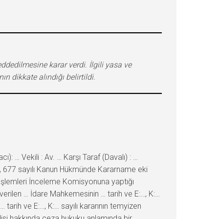
edilmesine karar verdi. İlgili yasa ve
n dikkate alındığı belirtildi.
… Vekili : Av. … Karşı Taraf (Davalı) : …
ken, 677 sayılı Kanun Hükmünde Kararname eki
L İşlemleri İnceleme Komisyonuna yaptığı
a verilen … İdare Mahkemesinin … tarih ve E:…, K:…
 tarih ve E:…, K:… sayılı kararının temyizen
disi hakkında ceza hukuku anlamında bir