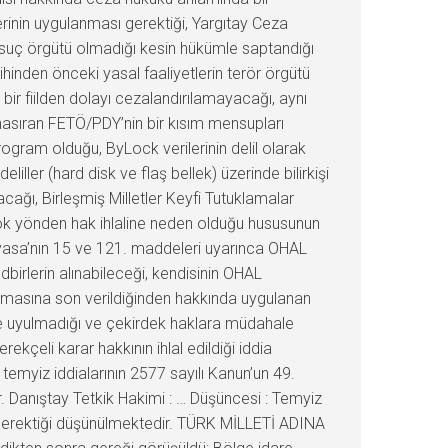
erinin uygulanması gerektiği, Yargıtay Ceza
a suç örgütü olmadığı kesin hükümle saptandığı
hinden önceki yasal faaliyetlerin terör örgütü
r fiilden dolayı cezalandırılamayacağı, aynı
asıran FETÖ/PDY’nin bir kısım mensupları
rogram olduğu, ByLock verilerinin delil olarak
eliller (hard disk ve flaş bellek) üzerinde bilirkişi
cağı, Birleşmiş Milletler Keyfi Tutuklamalar
ok yönden hak ihlaline neden olduğu hususunun
Anayasa’nın 15 ve 121. maddeleri uyarınca OHAL
birlerin alınabileceği, kendisinin OHAL
masına son verildiğinden hakkında uygulanan
e uyulmadığı ve çekirdek haklara müdahale
rekçeli karar hakkının ihlal edildiği iddia
emyiz iddialarının 2577 sayılı Kanun’un 49.
. Danıştay Tetkik Hakimi : … Düşüncesi : Temyiz
 gerektiği düşünülmektedir. TÜRK MİLLETİ ADINA