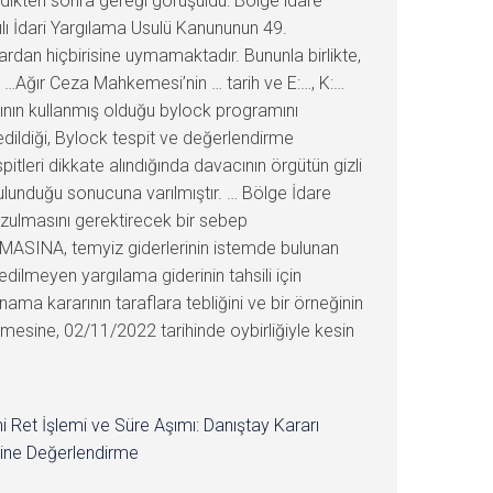
ndikten sonra gereği görüşüldü: Bölge idare
ılı İdari Yargılama Usulü Kanununun 49.
ardan hiçbirisine uymamaktadır. Bununla birlikte,
; …Ağır Ceza Mahkemesi’nin … tarih ve E:…, K:…
arının kullanmış olduğu bylock programını
dildiği, Bylock tespit ve değerlendirme
itleri dikkate alındığında davacının örgütün gizli
bulunduğu sonucuna varılmıştır. … Bölge İdare
ozulmasını gerektirecek bir sebep
ANMASINA, temyiz giderlerinin istemde bulunan
dilmeyen yargılama giderinin tahsili için
a kararının taraflara tebliğini ve bir örneğinin
mesine, 02/11/2022 tarihinde oybirliğiyle kesin
i Ret İşlemi ve Süre Aşımı: Danıştay Kararı
ine Değerlendirme