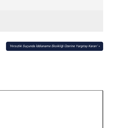
‘Hırsızlık Suçunda İddianame Eksikliği Üzerine Yargıtay Kararı’