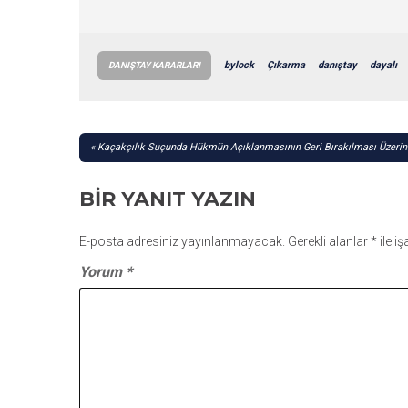
bylock
Çıkarma
danıştay
dayalı
DANIŞTAY KARARLARI
YAZI
Kaçakçılık Suçunda Hükmün Açıklanmasının Geri Bırakılması Üzerine
GEZINMESI
BIR YANIT YAZIN
E-posta adresiniz yayınlanmayacak.
Gerekli alanlar
*
ile i
Yorum
*