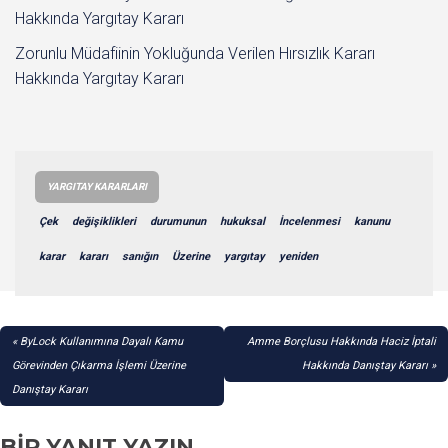
Hakkında Yargıtay Kararı
Zorunlu Müdafiinin Yokluğunda Verilen Hırsızlık Kararı
Hakkında Yargıtay Kararı
YARGITAY KARARLARI
Çek
değişiklikleri
durumunun
hukuksal
İncelenmesi
kanunu
karar
kararı
sanığın
Üzerine
yargıtay
yeniden
YAZI
ByLock Kullanımına Dayalı Kamu
Amme Borçlusu Hakkında Haciz İptali
GEZINMESI
Görevinden Çıkarma İşlemi Üzerine
Hakkında Danıştay Kararı
Danıştay Kararı
BIR YANIT YAZIN