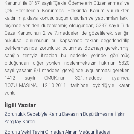
Kanunu” ile 3167 sayılı “Çekle Ödemelerin Düzenlenmesi ve
Çek Hamillerinin Korunması Hakkında Kanun” yürürlükten
kaldırılmış, dava konusu suçun unsurları ve yaptırımları farklı
biçimde yeniden düzenlenmiş olduğundan; 5237 sayılı Türk
Ceza Kanunu’nun 2 ve 7.maddeleri de gözetilerek, sanığın
hukuksal durumunun bu kapsamda tekrar değerlendirilip
belirlenmesinde zorunluluk bulunması,Bozmayı gerektirmiş,
sanığın temyiz itirazları bu nedenle yerinde görülmüş
olduğundan, diğer yönleri incelenmeksizin hükmün 5320
sayılı yasanın 8/1.maddesi gereğince uygulanması gereken
1412 sayılı CMUK.nun 321.maddesi uyarınca
BOZULMASINA, 12.10.2011 tarihinde oybirliğiyle karar
verildi.
İlgili Yazılar
Zorunluluk Sebebiyle Kamu Davasının Düşürülmesine İlişkin
Yargıtay Kararı
Zorunlu Vekil Tayini Olmadan Alınan Mağdur İfadesi