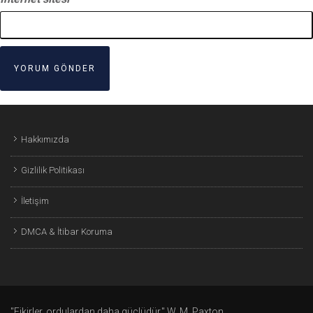
Hakkımızda
Gizlilik Politikası
İletişim
DMCA & İtibar Koruma
"Fikirler, ordulardan daha güçlüdür." W. M. Paxton