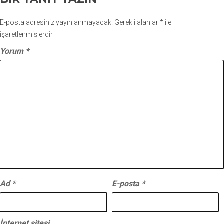
E-posta adresiniz yayınlanmayacak.
Gerekli alanlar
*
ile
işaretlenmişlerdir
Yorum
*
Ad
*
E-posta
*
İnternet sitesi