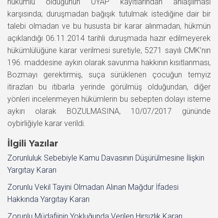
hükümlü olduğunun UYAP kayıtlarından anlaşılması
karşısında; duruşmadan bağışık tutulmak istediğine dair bir
talebi olmadan ve bu hususta bir karar alınmadan, hükmün
açıklandığı 06.11.2014 tarihli duruşmada hazır edilmeyerek
hükümlülüğüne karar verilmesi suretiyle, 5271 sayılı CMK’nın
196. maddesine aykırı olarak savunma hakkının kısıtlanması,
Bozmayı gerektirmiş, suça sürüklenen çocuğun temyiz
itirazları bu itibarla yerinde görülmüş olduğundan, diğer
yönleri incelenmeyen hükümlerin bu sebepten dolayı isteme
aykırı olarak BOZULMASINA, 10/07/2017 gününde
oybirliğiyle karar verildi.
İlgili Yazılar
Zorunluluk Sebebiyle Kamu Davasının Düşürülmesine İlişkin
Yargıtay Kararı
Zorunlu Vekil Tayini Olmadan Alınan Mağdur İfadesi
Hakkında Yargıtay Kararı
Zorunlu Müdafiinin Yokluğunda Verilen Hırsızlık Kararı