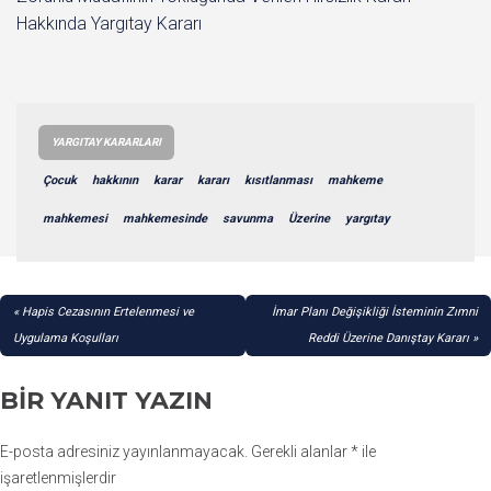
Hakkında Yargıtay Kararı
YARGITAY KARARLARI
Çocuk
hakkının
karar
kararı
kısıtlanması
mahkeme
mahkemesi
mahkemesinde
savunma
Üzerine
yargıtay
YAZI
Hapis Cezasının Ertelenmesi ve
İmar Planı Değişikliği İsteminin Zımni
GEZINMESI
Uygulama Koşulları
Reddi Üzerine Danıştay Kararı
BIR YANIT YAZIN
E-posta adresiniz yayınlanmayacak.
Gerekli alanlar
*
ile
işaretlenmişlerdir