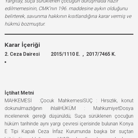
Yargıtay, suça sürüklenen çocuğun duruşmada hazır
edilmemesinin, CMK’nın 196. maddesine aykırı olduğunu
belirterek, savunma hakkının kısıtlandığına karar vermiş ve
hükmü bozmuştur.
Karar İçeriği
2. Ceza Dairesi 2015/1110 E. , 2017/7465 K.
İçtihat Metni
MAHKEMESİ :Çocuk MahkemesiSUÇ : Hırsızlık, konut
dokunulmazlığının ihlaliHÜKÜM : MahkumiyetDosya
incelenerek gereği düşünüldü; Suça sürüklenen çocuğun
hüküm tarihinde aynı yargı çevresi içerisinde bulunan Konya
E Tipi Kapalı Ceza İnfaz Kurumunda başka bir suçtan