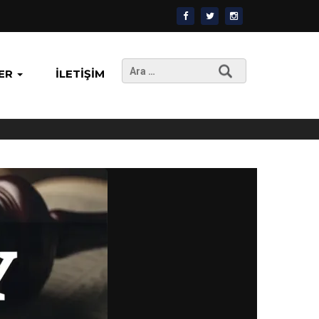
Arama:
ER
İLETIŞIM