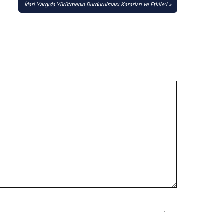
İdari Yargıda Yürütmenin Durdurulması Kararları ve Etkileri