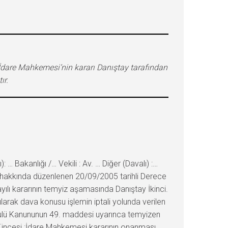
; İdare Mahkemesi’nin kararı Danıştay tarafından
ır.
Bakanlığı /… Vekili : Av. … Diğer (Davalı) :…
n, hakkında düzenlenen 20/09/2005 tarihli Derece
ayılı kararının temyiz aşamasında Danıştay İkinci.
arak dava konusu işlemin iptali yolunda verilen
 Usulü Kanununun 49. maddesi uyarınca temyizen
üşüncesi :İdare Mahkemesi kararının onanması