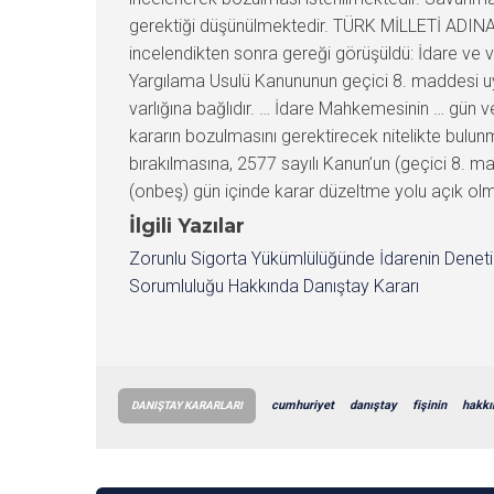
gerektiği düşünülmektedir. TÜRK MİLLETİ ADINA K
incelendikten sonra gereği görüşüldü: İdare ve ve
Yargılama Usulü Kanununun geçici 8. maddesi uy
varlığına bağlıdır. … İdare Mahkemesinin … gün ve
kararın bozulmasını gerektirecek nitelikte bulu
bırakılmasına, 2577 sayılı Kanun’un (geçici 8. m
(onbeş) gün içinde karar düzeltme yolu açık olma
İlgili Yazılar
Zorunlu Sigorta Yükümlülüğünde İdarenin Denet
Sorumluluğu Hakkında Danıştay Kararı
cumhuriyet
danıştay
fişinin
hakkı
DANIŞTAY KARARLARI