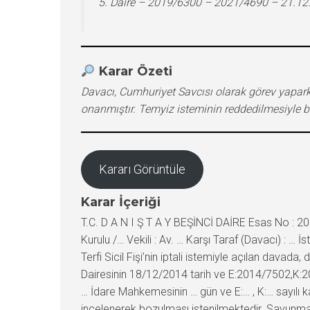
5. Daire – 2019/6300 – 2021/4690 – 21.12
Karar Özeti
Davacı, Cumhuriyet Savcısı olarak görev yaparke
onanmıştır. Temyiz isteminin reddedilmesiyle bi
Kararı Görüntüle
Karar İçeriği
T.C. D A N I Ş T A Y BEŞİNCİ DAİRE Esas No : 201
Kurulu /… Vekili : Av. … Karşı Taraf (Davacı) : 
Terfi Sicil Fişi’nin iptali istemiyle açılan davad
Dairesinin 18/12/2014 tarih ve E:2014/7502,K:20
… İdare Mahkemesinin … gün ve E:… , K:… sayılı k
incelenerek bozulması istenilmektedir. Savunma