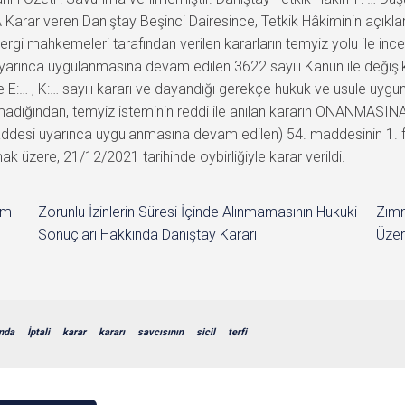
arar veren Danıştay Beşinci Dairesince, Tetkik Hâkiminin açıkla
rgi mahkemeleri tarafından verilen kararların temyiz yolu ile incel
arınca uygulanmasına devam edilen 3622 sayılı Kanun ile değişik 
 E:… , K:… sayılı kararı ve dayandığı gerekçe hukuk ve usule uygun
nmadığından, temyiz isteminin reddi ile anılan kararın ONANMASINA
addesi uyarınca uygulanmasına devam edilen) 54. maddesinin 1. fıkr
k üzere, 21/12/2021 tarihinde oybirliğiyle karar verildi.
im
Zorunlu İzinlerin Süresi İçinde Alınmamasının Hukuki
Zımn
Sonuçları Hakkında Danıştay Kararı
Üzer
nda
İptali
karar
kararı
savcısının
sicil
terfi