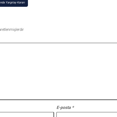
nda Yargıtay Kararı
şaretlenmişlerdir
E-posta
*