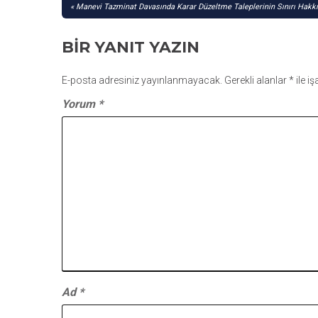
YAZI
Manevi Tazminat Davasında Karar Düzeltme Taleplerinin Sınırı Hakkı
GEZINMESI
BIR YANIT YAZIN
E-posta adresiniz yayınlanmayacak.
Gerekli alanlar
*
ile i
Yorum
*
Ad
*