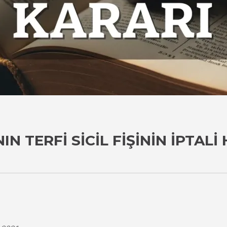
N TERFI SICIL FIŞININ İPTAL
i