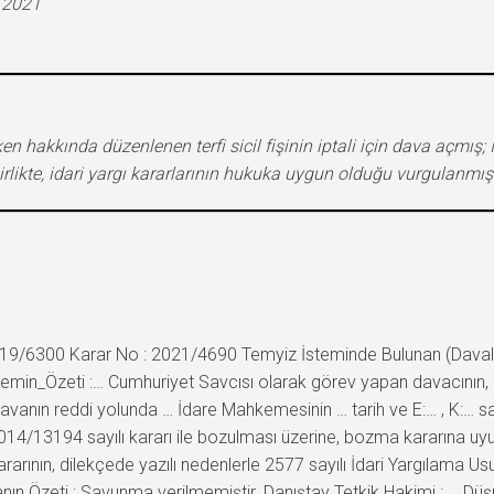
.2021
n hakkında düzenlenen terfi sicil fişinin iptali için dava açmış
rlikte, idari yargı kararlarının hukuka uygun olduğu vurgulanmışt
9/6300 Karar No : 2021/4690 Temyiz İsteminde Bulunan (Davalı): … 
… İstemin_Özeti :… Cumhuriyet Savcısı olarak görev yapan davacını
a, davanın reddi yolunda … İdare Mahkemesinin … tarih ve E:… , K:… s
14/13194 sayılı kararı ile bozulması üzerine, bozma kararına uyul
ararının, dilekçede yazılı nedenlerle 2577 sayılı İdari Yargılama
nın Özeti : Savunma verilmemiştir. Danıştay Tetkik Hakimi : … D