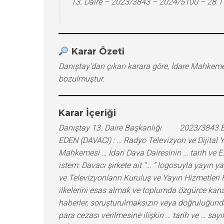
13. Daire – 2023/3843 – 2024/5100 – 28.
Karar Özeti
Danıştay’dan çıkan karara göre, İdare Mahkemes
bozulmuştur.
Karar İçeriği
Danıştay 13. Daire Başkanlığı 2023/3843 E. , 2024/5100 K. T.C. D A N I Ş T A Y ONÜÇÜNCÜ DAİRE Esas No:2023/3843 Karar No:2024/5100 TEMYİZ EDEN (DAVACI) : … Radyo Televizyon ve Dijital Yayıncılık A.Ş. VEKİLİ : Av. … KARŞI TARAF (DAVALI) : … Kurulu VEKİLİ : Av. … İSTEMİN KONUSU : … Bölge İdare Mahkemesi … İdari Dava Dairesinin … tarih ve E:…, K:… sayılı kararının temyizen incelenerek bozulması istenilmektedir. YARGILAMA SÜRECİ : Dava konusu istem: Davacı şirkete ait “… ” logosuyla yayın yapan televizyon kanalında 07/06/2022 tarihinde saat 19:59’da yayınlanan “…” adlı programda 6112 sayılı Radyo ve Televizyonların Kuruluş ve Yayın Hizmetleri Hakkında Kanun’un 8. maddesinin birinci fıkrasının (ı) bendinde yer alan; “Tarafsızlık, gerçeklik ve doğruluk ilkelerini esas almak ve toplumda özgürce kanaat oluşumuna engel olmamak zorundadır; soruşturulması basın meslek ilkeleri çerçevesinde mümkün olan haberler, soruşturulmaksızın veya doğruluğundan emin olunmaksızın yayınlanamaz.” şeklindeki yayın ilkesinin ihlal edildiğinden bahisle 38.460,00-TL idari para cezası verilmesine ilişkin … tarih ve … sayılı Radyo ve Televizyon Üst Kurulu (Üst Kurul) kararının iptali istenilmiştir. İlk Derece Mahkemesi kararının özeti: … İdare Mahkemesince verilen … tarih ve E:… , K:… sayılı kararda; uyuşmazlık konusu programda dava konusu işleme esas teşkil eden diyaloglarda; ”… RTÜK bu kestiği cezalardan elde ettiği paraları nereye harcıyor? Merak ettik nereye harcıyormuş? Tabi birçok yere harcıyor ama bir tanesi çok enteresan, Vallahi 2 milyon 800 bin lirayı, RTÜK yaklaşık 2 milyon 900 bin lirayı yurt dışında Medya Okuryazarlığı Çalıştayları düzenlemiş.”, “Tam altı tane çalıştay düzenlenmiş iktidarın baskı ve sansür aracı gibi adeta işleyen RTÜK buralara 2 milyon, yaklaşık 2 milyon 900 bin 800 küsur bin lira para harcamış. Peki ne olmuş? Sayıştay denetimine takılmış bu.”, “Değerli seyirciler sizden alınan paralar. Yani sizden alınan derken işte …’i izlediğiniz için bize kesilen cezaların nereye gittiği belli. Buralara harcanıyor. Belgrad’da medya okuryazarlığı.”, “Ya ne çalışmışlar sevgili Yanardağ? Ne çalışmışlar?”, “Belli değil Hocam. Yani ortada bir belge yok.”, “Toplam harcamaları 2 milyon 800 bin lira gibi. Ne tesadüf, …’e kestikleri toplam cezayla hemen hemen aynı. 2 milyon 700….'” şeklinde ifadelere yer verildiği, bu ifadelerle Kurulca yayıncı kuruluşlara verilen cezaların tahsil edildiği ve bu paraların dünyanın farklı yerlerindeki şehirlerde düzenlenen çalıştaylar için harcandığı, bu paralardan harcırah ödemesi yapıldığı algısı oluşturulmaya çalışıldığı, oysaki tüm bireylerin kolaylıkla erişim sağlayabilecekleri, yasal düzenlemelere bakılmadan, herhangi bilgi, belge ve kanıt gösterilmeden, maddi bir gerçekliğe dayanmadan tamamen şahsi kanaatle bir değerlendirmede bulunularak kamuoyunun yanlış bilgilendirildiği, soruşturulması mümkün olan bir haberle ilgili gerekli özen gösterilmeden yeterli araştırma yapılmadan ve kanıt sunulmadan yapılan bu açıklamaların kamusal sorumluluk anlayışıyla bağdaşmadığı gibi tarafsızlık, gerçeklik, doğruluk 