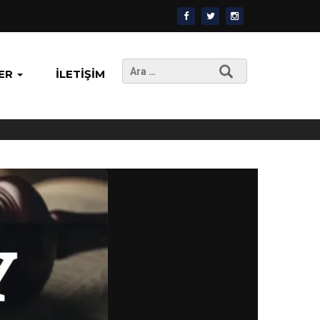
Arama:
ER
İLETIŞIM