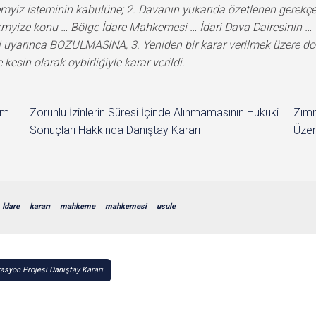
im
Zorunlu İzinlerin Süresi İçinde Alınmamasının Hukuki
Zımn
Sonuçları Hakkında Danıştay Kararı
Üzer
İdare
kararı
mahkeme
mahkemesi
usule
rasyon Projesi Danıştay Kararı