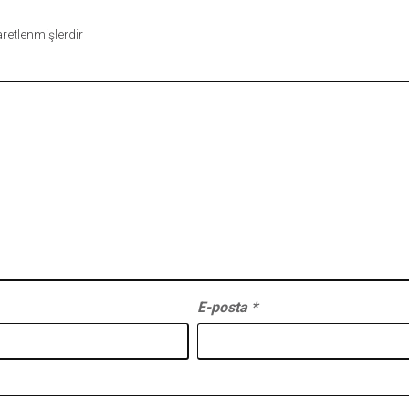
şaretlenmişlerdir
E-posta
*