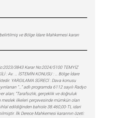
elirtilmiş ve Bölge İdare Mahkemesi kararı
macı, yargısal mekanizmanın işleyişini kamu denetimine açarak yargılama faaliyetinin saydamlığını güvence altına almak ve yargılamada keyfiliği önlemektir. Bu yönüyle, hukuk devletini gerçekleştirmenin en önemli araçlarından biridir. Adil yargılanma hakkının düzenlendiği Avrupa İnsan Hakları Sözleşmesi’nin 6. maddesindeki “aleni yargılamanın” varlığı, zorunlu olarak “sözlü yargılama” hakkını da içerir. Bununla birlikte, bu hak mutlak olmayıp 2577 sayılı İdari Yargılama Usulü Kanunu’nda idari yargılamanın özellikleri gözetilerek öngörülen duruşmaya ilişkin kurallar çerçevesinde değerlendirme yapılmalıdır. 2577 sayılı Kanun’un 17. maddesinin birinci fıkrasında, “Danıştay ile idare ve vergi mahkemelerinde açılan iptal ve yirmibeşbin Türk Lirasını aşan tam yargı davaları ile tarh edilen vergi, resim ve harçlarla benzeri mali yükümler ve bunların zam ve cezaları toplamı yirmibeşbin Türk Lirasını aşan vergi davalarında, taraflardan birinin isteği üzerine duruşma yapılır.” düzenlemesine yer verilmiştir. İdare Mahkemesince, dava dilekçesinde istemde bulunulmasına rağmen duruşma yapılmaksızın karar verilmiş ise de 2577 sayılı Kanun’un 17. maddesinde iptal davaları bakımından duruşma yapılması için belirli bir miktar sınırının öngörülmediği, bakılan uyuşmazlığın da bir iptal davası olduğu gözetildiğinde, taraflardan birinin istemi halinde duruşma yapıldıktan sonra karar verilmesi gerektiği açıktır. Bu durumda Mahkemece davacının duruşma istemi göz önünde bulundurulmadan karar verilmesi, 2577 sayılı Kanun’un 17. maddesinin açık ve emredici kuralına aykırı olduğundan, duruşma yapılmaksızın verilen İdare Mahkemesi kararına karşı yapılan istinaf başvurusunun reddine ilişkin temyize konu Bölge İdare Mahkemesi kararında usul hükümlerine uygunluk bulunmamaktadır. Ayrıca, dava konusu Kurul kararının oy çokluğu ile alındığı görüldüğünden, uyuşmazlığın çözülmesine yönelik olarak kararda karşı oyu olduğu belirtilen Kurul üyesinin gerekçeli muhalefet şerhinin onaylı bir örneğinin davalı idareden istenilmesi ve davacıya tebliği neticesinde bir değerlendirme yapılarak karar verilmesi gerekmektedir. Öte yandan, bozma kararı üzerine yeniden karar verileceğinden, davacının ve davalının esasa ilişkin temyiz iddialarının bu aşamada incelenmesine gerek bulunmamaktadır. KARAR SONUCU : Açıklanan nedenlerle; 1. Davacının temyiz isteminin kabulüne; 2. Davanın yukarıda özetlenen gerekçeyle reddine ilişkin İdare Mahkemesi kararına yönelik istinaf başvurusunun reddi yolundaki temyize konu … Bölge İdare Mahkemesi … İdari Dava Dairesinin … tarih ve E:… , K:… sayılı kararının 2577 sayılı İdari Yargılama Usulü Kanunu’nun 49. maddesi uyarınca BOZULMASINA, 3. Yeniden bir karar verilmek üzere dosyanın … Bölge İdare Mahkemesi … İdari Dava Dairesine gö