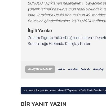
İlgili Yazılar
Zorunlu Sigorta Yükümlülüğünde İdarenin Denet
Sorumluluğu Hakkında Danıştay Kararı
aykırı
bozuldu
bulundu
danıştay
DANIŞTAY KARARLARI
YAZI
İstanbul Sarıyer Korunması Gerekli Taşınmaz Kültür Varlıkları Resto
GEZINMESI
BIR YANIT YAZIN