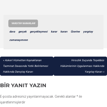
YARGITAY KARARLARI
dava
gerçek
gerçekleşmesi
karar
kararı
Üzerine
yargıtay
zamanaşımının
YAZI
Askerî Hizmetten Kaynaklanan
Hırsızlık Suçunda Teşebbüs
GEZINMESI
Tazminat Davasında Yetki Belirlemesi
Hükümlerinin Uygulanması Hakkında
Hakkında Danıştay Kararı
Yargıtay Kararı
BIR YANIT YAZIN
E-posta adresiniz yayınlanmayacak.
Gerekli alanlar
*
ile
işaretlenmişlerdir