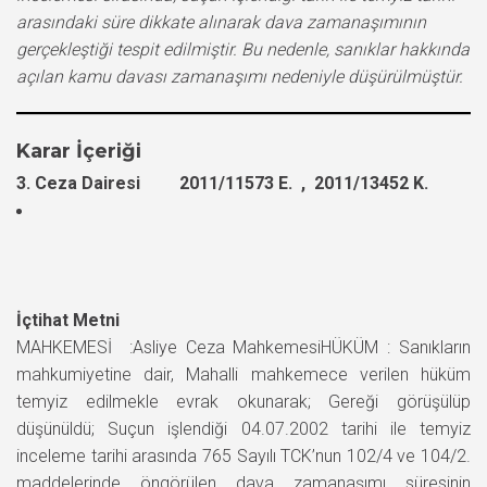
arasındaki süre dikkate alınarak dava zamanaşımının
gerçekleştiği tespit edilmiştir. Bu nedenle, sanıklar hakkında
açılan kamu davası zamanaşımı nedeniyle düşürülmüştür.
Karar İçeriği
3. Ceza Dairesi 2011/11573 E. , 2011/13452 K.
İçtihat Metni
MAHKEMESİ :Asliye Ceza MahkemesiHÜKÜM : Sanıkların
mahkumiyetine dair, Mahalli mahkemece verilen hüküm
temyiz edilmekle evrak okunarak; Gereği görüşülüp
düşünüldü; Suçun işlendiği 04.07.2002 tarihi ile temyiz
inceleme tarihi arasında 765 Sayılı TCK’nun 102/4 ve 104/2.
maddelerinde öngörülen dava zamanaşımı süresinin