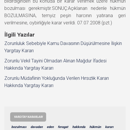
bildirdiğinden bu konuda bir karar verilmek üzere hükmün
bozulması gerekmiştir.SONUÇ:Açıklanan nedenle hükmün
BOZULMASINA, temyiz peşin harcının yatırana geri
verilmesine, oybirliğiyle karar verildi. 07.07.2008 (pzt.)
İlgili Yazılar
Zorunluluk Sebebiyle Kamu Davasının Düşürülmesine İlişkin
Yargıtay Kararı
Zorunlu Vekil Tayini Olmadan Alınan Mağdur İfadesi
Hakkında Yargıtay Kararı
Zorunlu Müdafiinin Yokluğunda Verilen Hırsızlık Kararı
Hakkında Yargıtay Kararı
YARGITAY KARARLARI
bozulması
davadan
eden
feragat
hakkında
hükmün
kararı