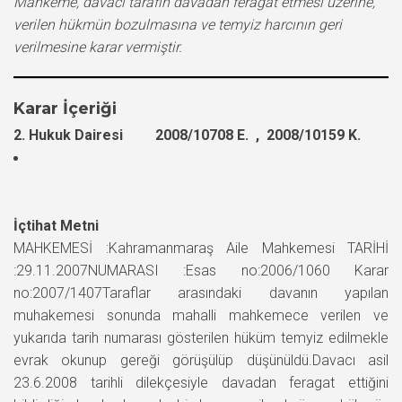
Mahkeme, davacı tarafın davadan feragat etmesi üzerine,
verilen hükmün bozulmasına ve temyiz harcının geri
verilmesine karar vermiştir.
Karar İçeriği
2. Hukuk Dairesi 2008/10708 E. , 2008/10159 K.
İçtihat Metni
MAHKEMESİ :Kahramanmaraş Aile Mahkemesi TARİHİ
:29.11.2007NUMARASI :Esas no:2006/1060 Karar
no:2007/1407Taraflar arasındaki davanın yapılan
muhakemesi sonunda mahalli mahkemece verilen ve
yukarıda tarih numarası gösterilen hüküm temyiz edilmekle
evrak okunup gereği görüşülüp düşünüldü.Davacı asil
23.6.2008 tarihli dilekçesiyle davadan feragat ettiğini