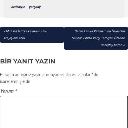
nedeniyle
yargıtay
YAZI
Mirasta İstihkak Davası: Hak
Sahte Fatura Kullanımına İstinaden
GEZINMESI
Arayışının Yolu
Salınan Cezalı Vergi Tarhiyatı Üzerine
Danıştay Kararı
BIR YANIT YAZIN
E-posta adresiniz yayınlanmayacak.
Gerekli alanlar
*
ile
işaretlenmişlerdir
Yorum
*