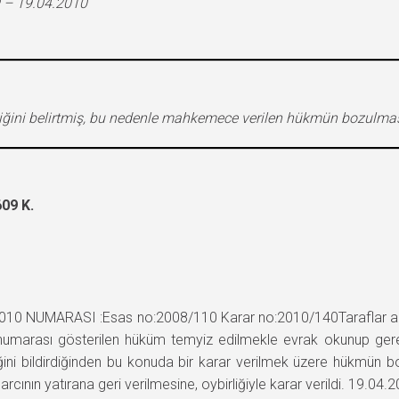
 – 19.04.2010
tiğini belirtmiş, bu nedenle mahkemece verilen hükmün bozulması
09 K.
010 NUMARASI :Esas no:2008/110 Karar no:2010/140Taraflar a
numarası gösterilen hüküm temyiz edilmekle evrak okunup gere
tiğini bildirdiğinden bu konuda bir karar verilmek üzere hükmün
ın yatırana geri verilmesine, oybirliğiyle karar verildi. 19.04.2