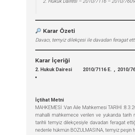
2. Hukuk Dairesi – 2010/7116 – 2010/7609
Karar Özeti
Davacı, temyiz dilekçesi ile davadan feragat et
Karar İçeriği
2. Hukuk Dairesi 2010/7116 E. , 2010/76
İçtihat Metni
MAHKEMESİ :Van Aile Mahkemesi TARİHİ :8.3.2
mahalli mahkemece verilen ve yukarıda tarih 
tarihli temyiz dilekçesiyle davadan feragat et
nedenle hükmün BOZULMASINA, temyiz peşin harcın