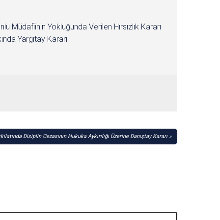
nlu Müdafiinin Yokluğunda Verilen Hırsızlık Kararı
ında Yargıtay Kararı
ilatında Disiplin Cezasının Hukuka Aykırılığı Üzerine Danıştay Kararı