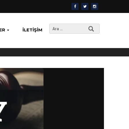
Arama:
ER
İLETIŞIM