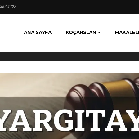
 257 5707
ANA SAYFA
KOÇARSLAN
MAKALEL