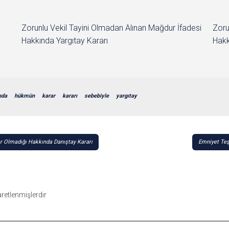
Zorunlu Vekil Tayini Olmadan Alınan Mağdur İfadesi
Zoru
Hakkında Yargıtay Kararı
Hakk
nda
hükmün
karar
kararı
sebebiyle
yargıtay
er Olmadığı Hakkında Danıştay Kararı
Emniyet Teşk
şaretlenmişlerdir