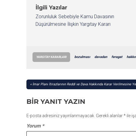
İlgili Yazılar
Zorunluluk Sebebiyle Kamu Davasının
Düşürülmesine İlişkin Yargıtay Kararı
bozulması
davadan
feragat
hakkı
YARGITAY KARARLARI
YAZI
İmar Planı İtirazlarının Reddi ve Dava Hakkında Karar Verilmesine Y
GEZINMESI
BIR YANIT YAZIN
E-posta adresiniz yayınlanmayacak.
Gerekli alanlar
*
ile i
Yorum
*