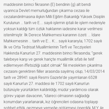
maddesinin birinci fıkrasının (E) bendinin (g) alt bendi
uyarınca Devlet memurluğundan çıkarma cezası ile
cezalandırılmasına ilişkin Milli Eğitim Bakanlığı Yüksek Disiplin
Kurulunun … tarih ve E…. sayılı işlemin iptali ile işlem nedeniyle
yoksun kaldığı tüm özlük haklarının iadesine karar verilmesi
istenilmiştir. İlk Derece Mahkemesi kararının özeti: … İdare
Mahkemesinin … tarih ve E:… K:… sayılı kararıyla; 1702 sayılı
İlk ve Orta Tedrisat Muallimlerinin Terfi ve Tecziyeleri
Hakkında Kanun’un 27. maddesinin birinci fıkrasında; “gerek
talebeye karşı ve gerek hariçte muallimlik sıfatı ile telif
edilemeyen iffetsizliği sabit olmak” fiili meslekten çıkarılma
cezasını gerektiren fiiller arasında sayılmış olup; 14/03/2014
tarih ve 28941 sayılı Resmi Gazete’de yayımlanan 6528
sayılı Kanun’un 27. maddesi ile 1702 sayılı Kanun’un
bütünüyle yürürlükten kaldırıldığı; müdür yardımcısı olarak
görev yapan davacının, “idareci olmasının sağladığı
konumdan yararlanarak, kız öğrencileri odasına toplayıp
sohbet ettiği, gezmeye yemeğe götürmeyi önerdiği, M.Y. ile