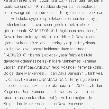
kararlarının temyizen bozulması, 2577 sayılı İdari Yargılama
Usulü Kanunu’nun 49. maddesinde yer alan sebeplerden
birinin varlığı hâlinde mümkündür. Temyizen incelenen karar
usul ve hukuka uygun olup, dilekçede ileri sürülen temyiz
nedenleri kararın bozulmasını gerektirecek nitelikte
görülmemiştir. KARAR SONUCU : Açıklanan nedenlerle; 1.
Davalı idarenin temyiz isteminin reddine, 2. Dava konusu
işlemin yukarıda özetlenen gerekçeyle iptali ile yoksun
kaldığı özlük ve parasal haklarının dava tarihinden
(14/06/2018) itibaren işletilecek yasal faiziyle birlikte
davacıya ödenmesine ilişkin İdare Mahkemesi kararına
yapılan istinaf başvurusunun reddi yolundaki temyize konu …
Bölge İdare Mahkemesi …. İdari Dava Dairesinin … tarih ve E:
…, K:… sayılı kararının ONANMASINA, 3. Temyiz giderlerinin
istemde bulunan üzerinde bırakılmasına, 4. 2577 sayılı İdari
Yargılama Usulü Kanunu’nun 50. maddesi uyarınca, bu
onama kararının taraflara tebliğini ve bir örneğinin de …
Bölge İdare Mahkemesi …. İdari Dava Dairesine