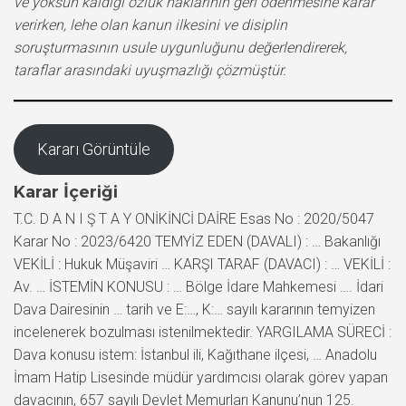
ve yoksun kaldığı özlük haklarının geri ödenmesine karar
verirken, lehe olan kanun ilkesini ve disiplin
soruşturmasının usule uygunluğunu değerlendirerek,
taraflar arasındaki uyuşmazlığı çözmüştür.
Kararı Görüntüle
Karar İçeriği
T.C. D A N I Ş T A Y ONİKİNCİ DAİRE Esas No : 2020/5047
Karar No : 2023/6420 TEMYİZ EDEN (DAVALI) : … Bakanlığı
VEKİLİ : Hukuk Müşaviri … KARŞI TARAF (DAVACI) : … VEKİLİ :
Av. … İSTEMİN KONUSU : … Bölge İdare Mahkemesi …. İdari
Dava Dairesinin … tarih ve E:…, K:… sayılı kararının temyizen
incelenerek bozulması istenilmektedir. YARGILAMA SÜRECİ :
Dava konusu istem: İstanbul ili, Kağıthane ilçesi, … Anadolu
İmam Hatip Lisesinde müdür yardımcısı olarak görev yapan
davacının, 657 sayılı Devlet Memurları Kanunu’nun 125.