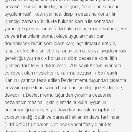
cezası” ile cezalandırıldığı; buna göre, “lehe olan kanunun
uygulanması” ilkesi uyarınca, disiplin cezasına konu fiilin
işlendiği zaman yürürlükte bulunan kanun ile sonradan
yürürlüğe giren kanunun farklı hükümler içermesi halinde, eski
ve yeni kanunların somut olaya uygulanmasından
doğabilecek bütün sonuçların karşılaştırılması suretiyle,
tespit edilecek olan lehe kanunun somut olaya uygulanması
gerektiği; uyuşmazlık konusu disiplin cezasına konu fiilin
işlendiği tarihte yürürlükte olan 1702 sayılı Kanun uyarınca
verilecek olan meslekten çıkarılma cezasının, 657 sayılı
Kanun uyarınca tesis edilen Devlet memurluğundan çıkarma
cezasına göre lehe kanun hükmünü içerdiği gözetildiğinde;
davacının, Devlet memurluğundan çıkarma cezası ile
cezalandırılmasına ilişkin işlemde hukuka uygunluk
bulunmadığı gerekçesiyle dava konusu işlemin iptali ile
yoksun kaldığı özlük ve parasal haklarının dava tarihinden
(14/06/2018) itibaren işletilecek yasal faiziyle birlikte
davacıya ödenmesine karar verilmiştir. Bölge İdare