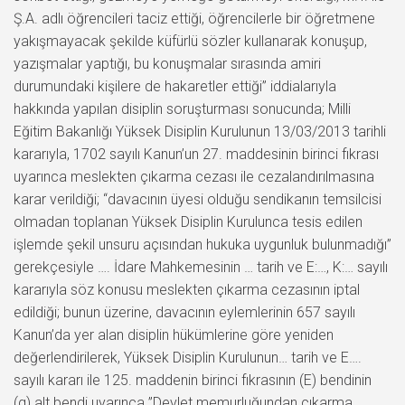
Ş.A. adlı öğrencileri taciz ettiği, öğrencilerle bir öğretmene
yakışmayacak şekilde küfürlü sözler kullanarak konuşup,
yazışmalar yaptığı, bu konuşmalar sırasında amiri
durumundaki kişilere de hakaretler ettiği” iddialarıyla
hakkında yapılan disiplin soruşturması sonucunda; Milli
Eğitim Bakanlığı Yüksek Disiplin Kurulunun 13/03/2013 tarihli
kararıyla, 1702 sayılı Kanun’un 27. maddesinin birinci fıkrası
uyarınca meslekten çıkarma cezası ile cezalandırılmasına
karar verildiği; “davacının üyesi olduğu sendikanın temsilcisi
olmadan toplanan Yüksek Disiplin Kurulunca tesis edilen
işlemde şekil unsuru açısından hukuka uygunluk bulunmadığı”
gerekçesiyle …. İdare Mahkemesinin … tarih ve E:…, K:… sayılı
kararıyla söz konusu meslekten çıkarma cezasının iptal
edildiği; bunun üzerine, davacının eylemlerinin 657 sayılı
Kanun’da yer alan disiplin hükümlerine göre yeniden
değerlendirilerek, Yüksek Disiplin Kurulunun… tarih ve E….
sayılı kararı ile 125. maddenin birinci fıkrasının (E) bendinin
(g) alt bendi uyarınca ”Devlet memurluğundan çıkarma