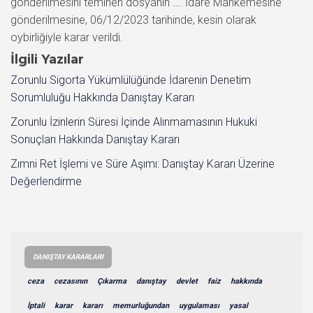
gönderilmesini teminen dosyanın …. İdare Mahkemesine
gönderilmesine, 06/12/2023 tarihinde, kesin olarak
oybirliğiyle karar verildi.
İlgili Yazılar
Zorunlu Sigorta Yükümlülüğünde İdarenin Denetim
Sorumluluğu Hakkında Danıştay Kararı
Zorunlu İzinlerin Süresi İçinde Alınmamasının Hukuki
Sonuçları Hakkında Danıştay Kararı
Zımni Ret İşlemi ve Süre Aşımı: Danıştay Kararı Üzerine
Değerlendirme
DANIŞTAY KARARLARI
ceza
cezasının
Çıkarma
danıştay
devlet
faiz
hakkında
İptali
karar
kararı
memurluğundan
uygulaması
yasal