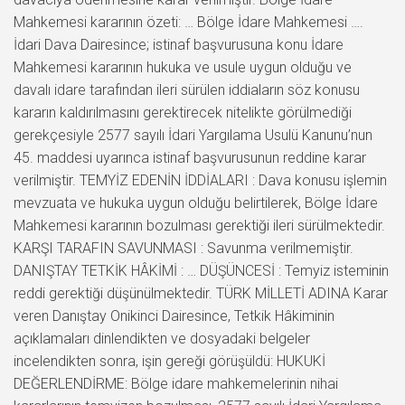
Mahkemesi kararının özeti: … Bölge İdare Mahkemesi ….
İdari Dava Dairesince; istinaf başvurusuna konu İdare
Mahkemesi kararının hukuka ve usule uygun olduğu ve
davalı idare tarafından ileri sürülen iddiaların söz konusu
kararın kaldırılmasını gerektirecek nitelikte görülmediği
gerekçesiyle 2577 sayılı İdari Yargılama Usulü Kanunu’nun
45. maddesi uyarınca istinaf başvurusunun reddine karar
verilmiştir. TEMYİZ EDENİN İDDİALARI : Dava konusu işlemin
mevzuata ve hukuka uygun olduğu belirtilerek, Bölge İdare
Mahkemesi kararının bozulması gerektiği ileri sürülmektedir.
KARŞI TARAFIN SAVUNMASI : Savunma verilmemiştir.
DANIŞTAY TETKİK HÂKİMİ : … DÜŞÜNCESİ : Temyiz isteminin
reddi gerektiği düşünülmektedir. TÜRK MİLLETİ ADINA Karar
veren Danıştay Onikinci Dairesince, Tetkik Hâkiminin
açıklamaları dinlendikten ve dosyadaki belgeler
incelendikten sonra, işin gereği görüşüldü: HUKUKİ
DEĞERLENDİRME: Bölge idare mahkemelerinin nihai