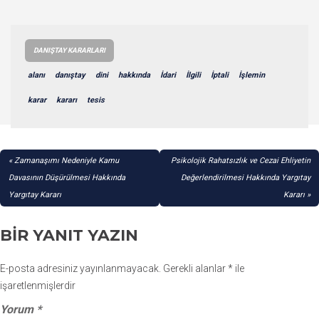
DANIŞTAY KARARLARI
alanı
danıştay
dini
hakkında
İdari
İlgili
İptali
İşlemin
karar
kararı
tesis
YAZI
Zamanaşımı Nedeniyle Kamu
Psikolojik Rahatsızlık ve Cezai Ehliyetin
GEZINMESI
Davasının Düşürülmesi Hakkında
Değerlendirilmesi Hakkında Yargıtay
Yargıtay Kararı
Kararı
BIR YANIT YAZIN
E-posta adresiniz yayınlanmayacak.
Gerekli alanlar
*
ile
işaretlenmişlerdir
Yorum
*