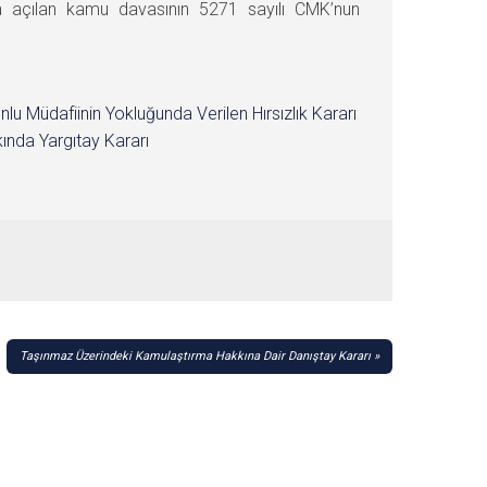
a açılan kamu davasının 5271 sayılı CMK’nun
nlu Müdafiinin Yokluğunda Verilen Hırsızlık Kararı
ında Yargıtay Kararı
Taşınmaz Üzerindeki Kamulaştırma Hakkına Dair Danıştay Kararı