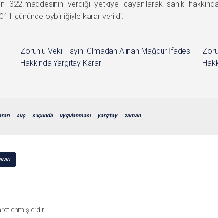
322.maddesinin verdiği yetkiye dayanılarak sanık hakkınd
 gününde oybirliğiyle karar verildi.
Zorunlu Vekil Tayini Olmadan Alınan Mağdur İfadesi
Zoru
Hakkında Yargıtay Kararı
Hakk
ararı
suç
suçunda
uygulanması
yargıtay
zaman
ararı
şaretlenmişlerdir