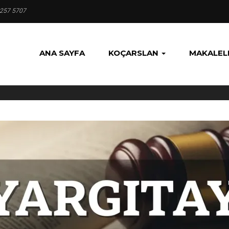
 257 5707
ANA SAYFA
KOÇARSLAN
MAKALEL