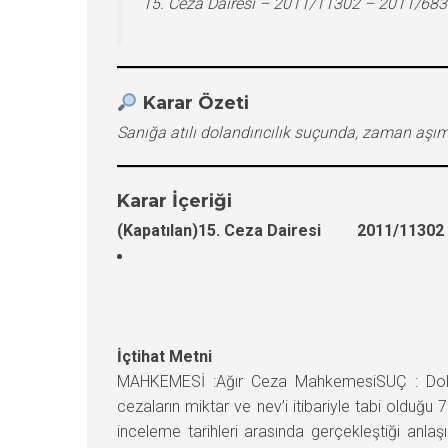
15. Ceza Dairesi – 2011/11302 – 2011/683
Karar Özeti
Sanığa atılı dolandırıcılık suçunda, zaman aşı
Karar İçeriği
(Kapatılan)15. Ceza Dairesi 2011/11302 E
İçtihat Metni
MAHKEMESİ :Ağır Ceza MahkemesiSUÇ : Dolandır
cezaların miktar ve nev’i itibariyle tabi olduğ
inceleme tarihleri arasında gerçekleştiği an