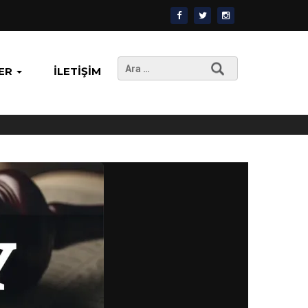
Arama:
ER
İLETIŞIM