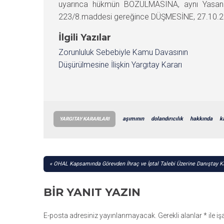
uyarınca hükmün BOZULMASINA, aynı Yasanın 
223/8.maddesi gereğince DÜŞMESİNE, 27.10.2011
İlgili Yazılar
Zorunluluk Sebebiyle Kamu Davasının
Düşürülmesine İlişkin Yargıtay Kararı
aşımının
dolandırıcılık
hakkında
k
YARGITAY KARARLARI
YAZI
OHAL Kapsamında Görevden İhraç ve İptal Talebi Üzerine Danıştay K
GEZINMESI
BIR YANIT YAZIN
E-posta adresiniz yayınlanmayacak.
Gerekli alanlar
*
ile i