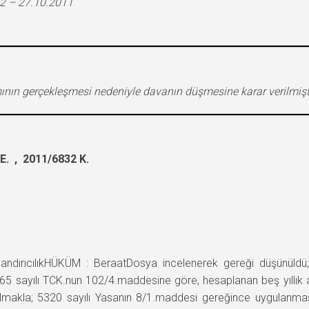
2 – 27.10.2011
mının gerçekleşmesi nedeniyle davanın düşmesine karar verilmişti
. , 2011/6832 K.
ıcılıkHÜKÜM : BeraatDosya incelenerek gereği düşünüldü; San
u 765 sayılı TCK.nun 102/4.maddesine göre, hesaplanan beş yıllık
laşılmakla; 5320 sayılı Yasanın 8/1.maddesi gereğince uygulan