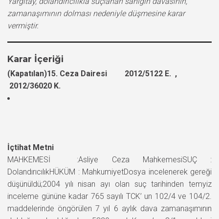
Yargıtay, dolandırıcılıkla suçlanan sanığın davasının,
zamanaşımının dolması nedeniyle düşmesine karar
vermiştir.
Karar İçeriği
(Kapatılan)15. Ceza Dairesi 2012/5122 E. ,
2012/36020 K.
İçtihat Metni
MAHKEMESİ :Asliye Ceza MahkemesiSUÇ :
DolandırıcılıkHÜKÜM : MahkumiyetDosya incelenerek gereği
düşünüldü;2004 yılı nisan ayı olan suç tarihinden temyiz
inceleme gününe kadar 765 sayılı TCK’ un 102/4 ve 104/2.
maddelerinde öngörülen 7 yıl 6 aylık dava zamanaşımının