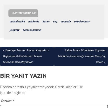
YARGITAY KARARLARI
dolandırıcılık
hakkında
kararı
suç
suçunda
uygulanması
yargıtay
zamanaşımının
YAZI
Sermaye Artırımı Sonrası Karşılıksız
Sahte Fatura Düzenleme Suçunda
GEZINMESI
Dağıtımda Örtülü Kazanç Tespiti
Müdürün Sorumluluğu Üzerine Danıştay
Hakkında Danıştay Kararı
Kararı
BIR YANIT YAZIN
E-posta adresiniz yayınlanmayacak.
Gerekli alanlar
*
ile
işaretlenmişlerdir
Yorum
*