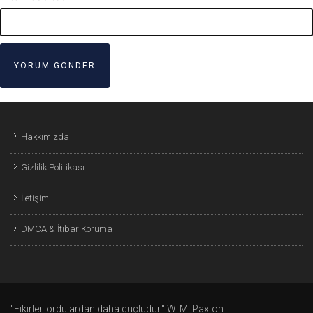
Hakkımızda
Gizlilik Politikası
İletişim
DMCA & İtibar Koruma
"Fikirler, ordulardan daha güçlüdür." W. M. Paxton