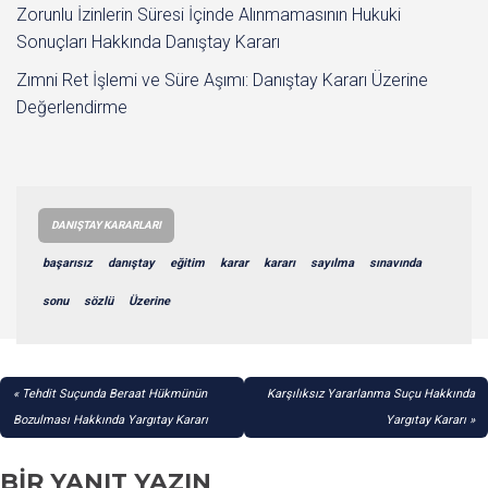
Zorunlu İzinlerin Süresi İçinde Alınmamasının Hukuki
Sonuçları Hakkında Danıştay Kararı
Zımni Ret İşlemi ve Süre Aşımı: Danıştay Kararı Üzerine
Değerlendirme
DANIŞTAY KARARLARI
başarısız
danıştay
eğitim
karar
kararı
sayılma
sınavında
sonu
sözlü
Üzerine
YAZI
Tehdit Suçunda Beraat Hükmünün
Karşılıksız Yararlanma Suçu Hakkında
GEZINMESI
Bozulması Hakkında Yargıtay Kararı
Yargıtay Kararı
BIR YANIT YAZIN