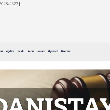
 2023/4522 […]
esi
eğitim
hakkı
karar
kararı
Öğrenci
Üzerine