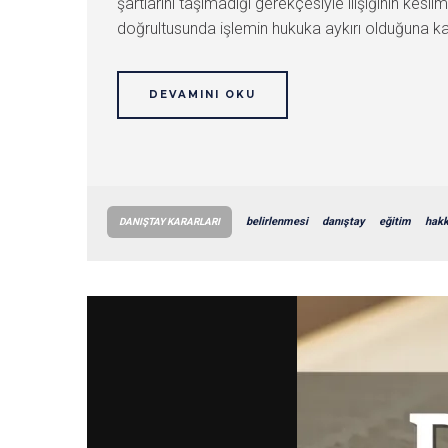
şartlarını taşımadığı gerekçesiyle ilişiğinin kes
doğrultusunda işlemin hukuka aykırı olduğuna kara
DEVAMINI OKU
belirlenmesi
danıştay
eğitim
hakk
DANIŞTAY KARARLARI