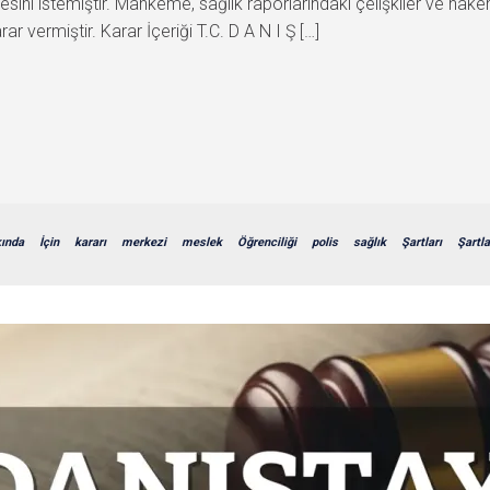
ilmesini istemiştir. Mahkeme, sağlık raporlarındaki çelişkiler ve ha
r vermiştir. Karar İçeriği T.C. D A N I Ş […]
ında
İçin
kararı
merkezi
meslek
Öğrenciliği
polis
sağlık
Şartları
Şartla