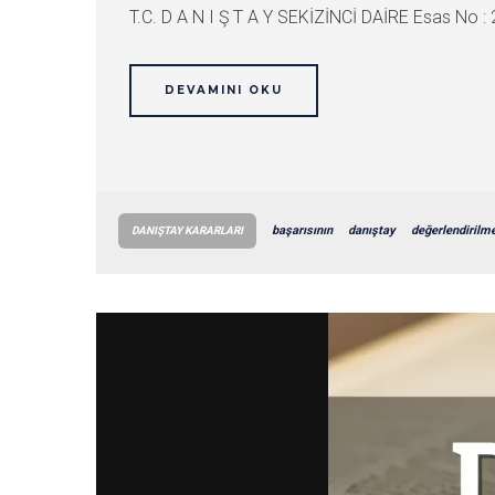
T.C. D A N I Ş T A Y SEKİZİNCİ DAİRE Esas No :
DEVAMINI OKU
başarısının
danıştay
değerlendirilm
DANIŞTAY KARARLARI