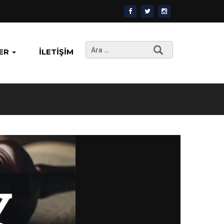
Arama:
ER
İLETIŞIM