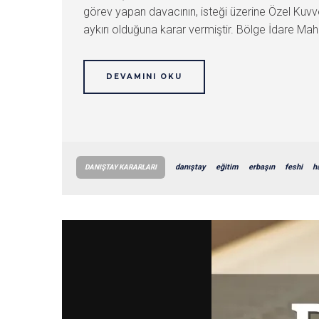
görev yapan davacının, isteği üzerine Özel Kuv
aykırı olduğuna karar vermiştir. Bölge İdare Mahke
DEVAMINI OKU
danıştay
eğitim
erbaşın
feshi
h
DANIŞTAY KARARLARI