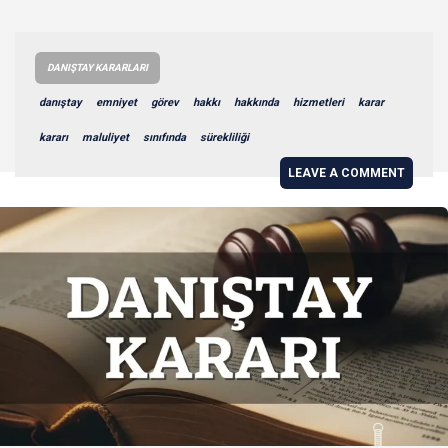
DANIŞTAY KARARLARI
danıştay
emniyet
görev
hakkı
hakkında
hizmetleri
karar
kararı
maluliyet
sınıfında
sürekliliği
LEAVE A COMMENT