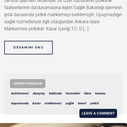
tamirat işlemleri nedeniyle, bir özel hastanenin poliklinik
faaliyetlerinin durdurulmasına ilişkin Sağlık Bakanlığı işleminin
iptal davasında yetkili mahkemeyi belirlemiştir. Uyuşmazlığın
sağlık hizmetleriyle ilgili olduğundan Ankara İdare
Mahkemesi yetkilidir. Karar İçeriği T.C. D […]
DEVAMINI OKU
DANIŞTAY KARARLARI
belirlenmesi
danıştay
hakkında
hizmetleri
İdare
kanunu
kapsamında
kararı
mahkemesi
sağlık
temel
yetkili
LEAVE A COMMENT