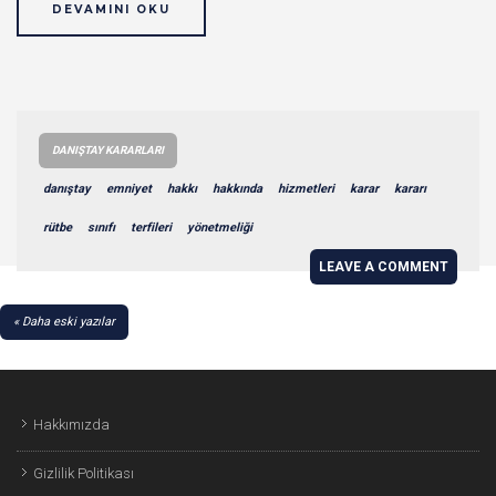
DEVAMINI OKU
DANIŞTAY KARARLARI
danıştay
emniyet
hakkı
hakkında
hizmetleri
karar
kararı
rütbe
sınıfı
terfileri
yönetmeliği
LEAVE A COMMENT
YAZI
Daha eski yazılar
GEZINMESI
Hakkımızda
Gizlilik Politikası