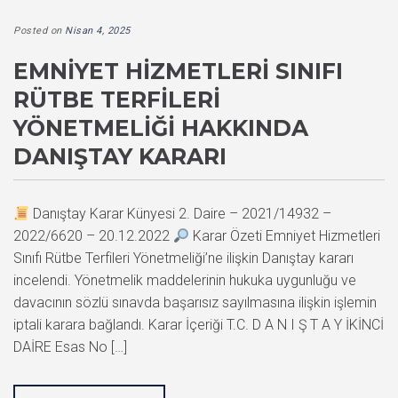
Posted on
Nisan 4, 2025
EMNIYET HIZMETLERI SINIFI
RÜTBE TERFILERI
YÖNETMELIĞI HAKKINDA
DANIŞTAY KARARI
Danıştay Karar Künyesi 2. Daire – 2021/14932 –
2022/6620 – 20.12.2022
Karar Özeti Emniyet Hizmetleri
Sınıfı Rütbe Terfileri Yönetmeliği’ne ilişkin Danıştay kararı
incelendi. Yönetmelik maddelerinin hukuka uygunluğu ve
davacının sözlü sınavda başarısız sayılmasına ilişkin işlemin
iptali karara bağlandı. Karar İçeriği T.C. D A N I Ş T A Y İKİNCİ
DAİRE Esas No […]