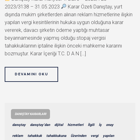
2023/3138 – 31.05.2023
Karar Özeti Danıştay, yurt
dışında mukim şirketlerden alınan reklam hizmetlerine ilişkin
yapılan vergi kesintilerinin hukuka uygun olduğuna karar
vererek, davacı şirketin ödeme yaptığı muhtasar
beyannamesinde yapmış olduğu stopaj vergisi
tahakkuklarının iptaline ilişkin önceki mahkeme kararını
bozmuştur. Karar İçeriği T.C. D A N […]
DEVAMINI OKU
DANIŞTAY KARARLARI
danıştay
danıştay’dan
dijital
hizmetleri
İlgili
İş
onay
reklam
tahakkuk
tahakkukuna
Üzerinden
vergi
yapılan