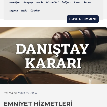
belediye
danıştay
hakkı
hizmetleri
İmtiyaz
karar
kararı
taşıma
toplu
Üzerine
LEAVE A COMMENT
Posted on
Nisan 30, 2025
EMNIYET HIZMETLERI