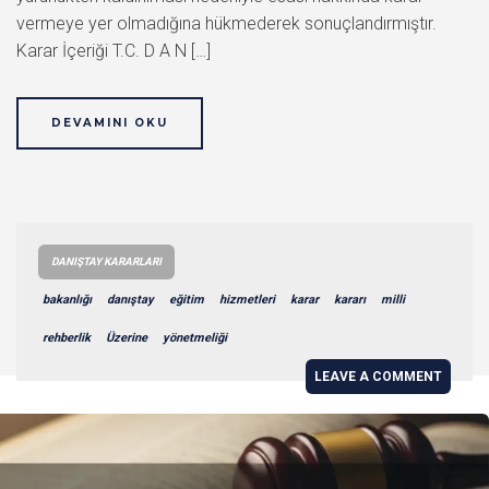
vermeye yer olmadığına hükmederek sonuçlandırmıştır.
Karar İçeriği T.C. D A N […]
DEVAMINI OKU
DANIŞTAY KARARLARI
bakanlığı
danıştay
eğitim
hizmetleri
karar
kararı
milli
rehberlik
Üzerine
yönetmeliği
LEAVE A COMMENT