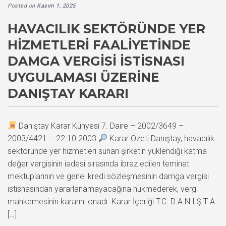
Posted on
Kasım 1, 2025
HAVACILIK SEKTÖRÜNDE YER
HIZMETLERI FAALIYETINDE
DAMGA VERGISI İSTISNASI
UYGULAMASI ÜZERINE
DANIŞTAY KARARI
Danıştay Karar Künyesi 7. Daire – 2002/3649 –
2003/4421 – 22.10.2003
Karar Özeti Danıştay, havacılık
sektöründe yer hizmetleri sunan şirketin yüklendiği katma
değer vergisinin iadesi sırasında ibraz edilen teminat
mektuplarının ve genel kredi sözleşmesinin damga vergisi
istisnasından yararlanamayacağına hükmederek, vergi
mahkemesinin kararını onadı. Karar İçeriği T.C. D A N I Ş T A
[…]