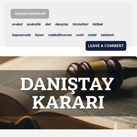
DANIŞTAY KARARLARI
avukat
avukatlık
dair
danıştay
hizmetleri
İntibak
kapsamında
kararı
reddedilmesine
sınıfı
talebi
talebinin
LEAVE A COMMENT