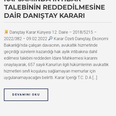
TALEBININ REDDEDILMESINE
DAIR DANIŞTAY KARARI
Danıştay Karar Künyesi 12. Daire – 2018/5215 –
2022/382 – 09.02.2022
Karar Özeti Danıştay, Ekonomi
Bakanlığı’nda çalışan davacının, avukatlık hizmetinde
geçirdiği sürelerin kazandığı hak aylık intibakına dahil
edilmesi talebini reddeden İdare Mahkemesi kararını
onaylayarak, 657 sayılı Kanun’un ilgili hükümlerinin avukatlık
hizmetleri sınıfı koşulunu sağlamayan memurlar için
uygulanamayacağını belirtti. Karar İçeriği T.C. D A […]
DEVAMINI OKU