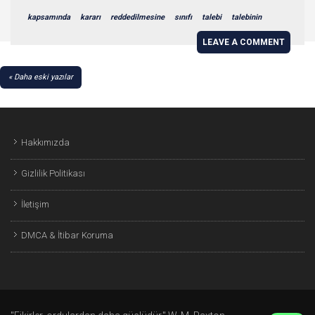
kapsamında
kararı
reddedilmesine
sınıfı
talebi
talebinin
LEAVE A COMMENT
YAZI
Daha eski yazılar
GEZINMESI
Hakkımızda
Gizlilik Politikası
İletişim
DMCA & İtibar Koruma