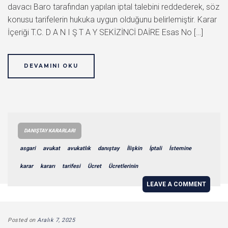
davacı Baro tarafından yapılan iptal talebini reddederek, söz
konusu tarifelerin hukuka uygun olduğunu belirlemiştir. Karar
İçeriği T.C. D A N I Ş T A Y SEKİZİNCİ DAİRE Esas No […]
DEVAMINI OKU
DANIŞTAY KARARLARI
asgari
avukat
avukatlık
danıştay
İlişkin
İptali
İstemine
karar
kararı
tarifesi
Ücret
Ücretlerinin
LEAVE A COMMENT
Posted on
Aralık 7, 2025