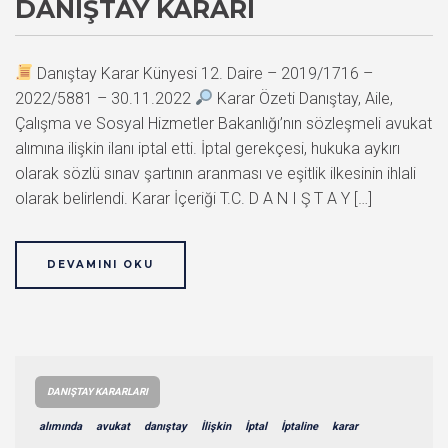
DANIŞTAY KARARI
Danıştay Karar Künyesi 12. Daire – 2019/1716 –
2022/5881 – 30.11.2022
Karar Özeti Danıştay, Aile,
Çalışma ve Sosyal Hizmetler Bakanlığı’nın sözleşmeli avukat
alımına ilişkin ilanı iptal etti. İptal gerekçesi, hukuka aykırı
olarak sözlü sınav şartının aranması ve eşitlik ilkesinin ihlali
olarak belirlendi. Karar İçeriği T.C. D A N I Ş T A Y […]
DEVAMINI OKU
DANIŞTAY KARARLARI
alımında
avukat
danıştay
İlişkin
İptal
İptaline
karar