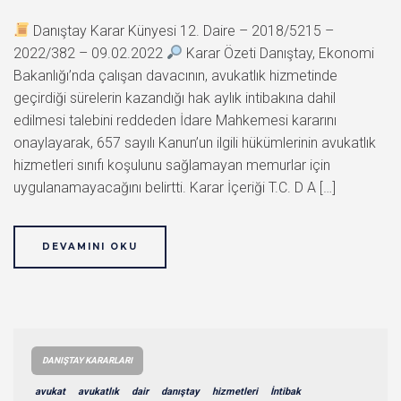
Danıştay Karar Künyesi 12. Daire – 2018/5215 –
2022/382 – 09.02.2022
Karar Özeti Danıştay, Ekonomi
Bakanlığı’nda çalışan davacının, avukatlık hizmetinde
geçirdiği sürelerin kazandığı hak aylık intibakına dahil
edilmesi talebini reddeden İdare Mahkemesi kararını
onaylayarak, 657 sayılı Kanun’un ilgili hükümlerinin avukatlık
hizmetleri sınıfı koşulunu sağlamayan memurlar için
uygulanamayacağını belirtti. Karar İçeriği T.C. D A […]
DEVAMINI OKU
DANIŞTAY KARARLARI
avukat
avukatlık
dair
danıştay
hizmetleri
İntibak