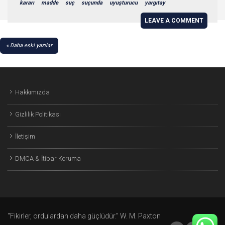
kararı
madde
suç
suçunda
uyuşturucu
yargıtay
LEAVE A COMMENT
YAZI
Daha eski yazılar
GEZINMESI
Hakkımızda
Gizlilik Politikası
İletişim
DMCA & İtibar Koruma
"Fikirler, ordulardan daha güçlüdür." W. M. Paxton