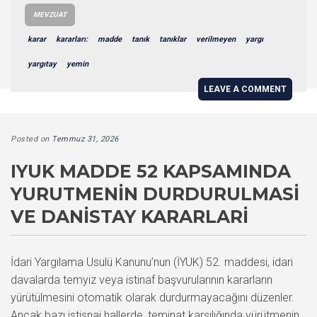
MEVZUAT
karar
kararları:
madde
tanık
tanıklar
verilmeyen
yargı
yargıtay
yemin
LEAVE A COMMENT
Posted on
Temmuz 31, 2026
IYUK MADDE 52 KAPSAMINDA
YURUTMENIN DURDURULMASI
VE DANISTAY KARARLARI
İdari Yargılama Usulü Kanunu’nun (İYUK) 52. maddesi, idari
davalarda temyiz veya istinaf başvurularının kararların
yürütülmesini otomatik olarak durdurmayacağını düzenler.
Ancak bazı istisnai hallerde, teminat karşılığında yürütmenin