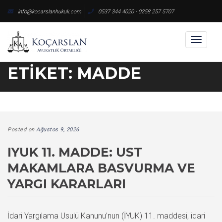
Skip
info@kocarslanhukuk.com
0537 344 4020 - 0258 257 5707
to
content
Toggl
naviga
ETIKET:
MADDE
Posted on
Ağustos 9, 2026
IYUK 11. MADDE: UST
MAKAMLARA BASVURMA VE
YARGI KARARLARI
İdari Yargılama Usulü Kanunu’nun (İYUK) 11. maddesi, idari