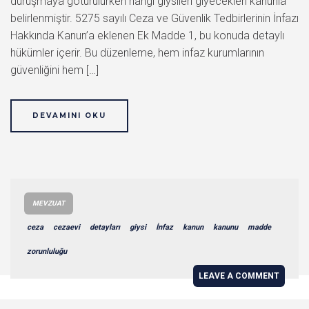
duruşmaya götürülürken hangi giysileri giyecekleri kanunla
belirlenmiştir. 5275 sayılı Ceza ve Güvenlik Tedbirlerinin İnfazı
Hakkında Kanun’a eklenen Ek Madde 1, bu konuda detaylı
hükümler içerir. Bu düzenleme, hem infaz kurumlarının
güvenliğini hem […]
DEVAMINI OKU
MEVZUAT
ceza
cezaevi
detayları
giysi
İnfaz
kanun
kanunu
madde
zorunluluğu
LEAVE A COMMENT