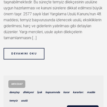
taşınabilmektedir. Bu süreçte temyiz dilekçesinin usulüne
uygun hazırlanması ve kanuni sürelere dikkat edilmesi büyük
önem taşır. 2577 sayılı İdari Yargılama Usulü Kanunu’nun 48.
maddesi, temyiz başvurusunda izlenecek usulü, eksikliklerin
giderilmesi, harç ve giderlerin yatırılması gibi detayları
düzenler. Yargı mercileri, usule aykırı dilekçelerin
tamamlanmasını […]
DEVAMINI OKU
MEVZUAT
danıştay
dilekçesi
İyuk
kapsamında
karar
kararları:
madde
temyiz
usulü