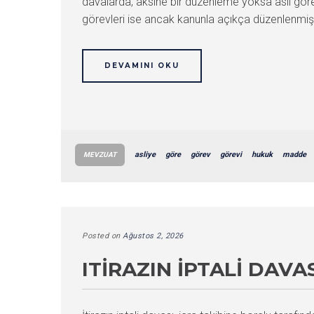
davalarda, aksine bir düzenleme yoksa asıl gö
görevleri ise ancak kanunla açıkça düzenlenmişs
DEVAMINI OKU
asliye
göre
görev
görevi
hukuk
madde
MEVZUAT
Posted on
Ağustos 2, 2026
ITIRAZIN İPTALI DAV