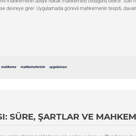
revli mahkemenin asliye hukuk mahkemesi olduğunu belirtir. Sulh
e devreye girer. Uygulamada görevli mahkemenin tespiti, davanın 
mahkeme
mahkemelerinin
uygulaması
ASI: SÜRE, ŞARTLAR VE MAHKE