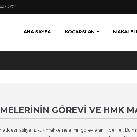
 257 5707
ANA SAYFA
KOÇARSLAN
MAKALEL
MELERININ GÖREVI VE HMK M
desi, asliye hukuk mahkemelerinin görev alanını belirler. Bu madde