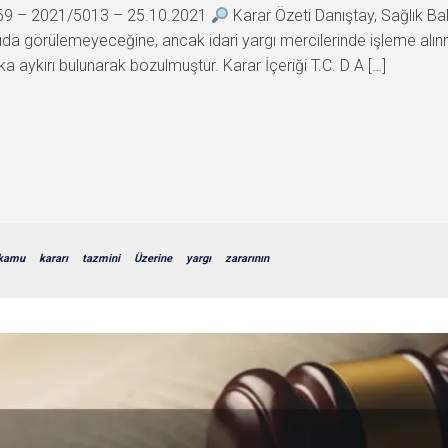
969 – 2021/5013 – 25.10.2021
Karar Özeti Danıştay, Sağlık Ba
gıda görülemeyeceğine, ancak idari yargı mercilerinde işleme alın
aykırı bulunarak bozulmuştur. Karar İçeriği T.C. D A […]
kamu
kararı
tazmini
Üzerine
yargı
zararının