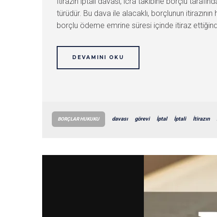
İtirazın iptali davası, icra takibine borçlu taraf
türüdür. Bu dava ile alacaklı, borçlunun itirazı
borçlu ödeme emrine süresi içinde itiraz ettiğinde,
DEVAMINI OKU
davası
görevi
İptal
İptali
İtirazın
BORÇLAR HUKUKU