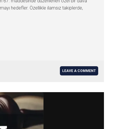
unu’nun 67. maddesinde düzenlenen özel bir dava
ayı hedefler. Özellikle ilamsız takiplerde,
LEAVE A COMMENT