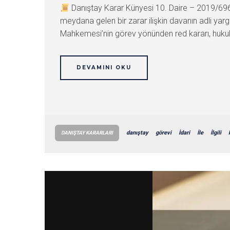
Danıştay Karar Künyesi 10. Daire – 2019/6
meydana gelen bir zarar ilişkin davanın adli yar
Mahkemesi’nin görev yönünden red kararı, hukuka 
DEVAMINI OKU
danıştay
görevi
İdari
İle
İlgili
DANIŞTAY KARARLARI