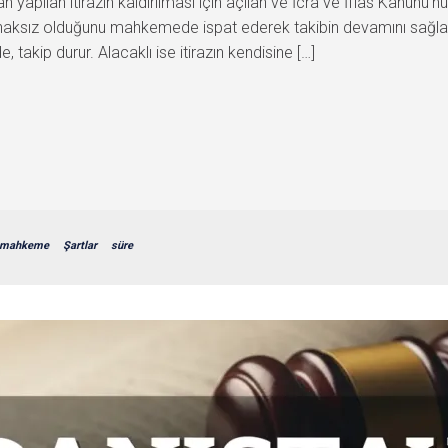
ından yapılan itirazın kaldırılması için açılan ve İcra ve İflas Kan
nın haksız olduğunu mahkemede ispat ederek takibin devamını sağlam
 takip durur. Alacaklı ise itirazın kendisine […]
mahkeme
Şartlar
süre