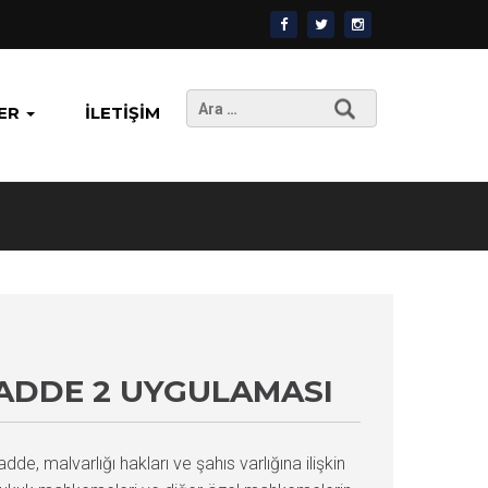
Arama:
ER
İLETIŞIM
ADDE 2 UYGULAMASI
, malvarlığı hakları ve şahıs varlığına ilişkin