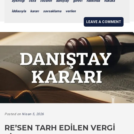
aykırılığı
ceza
cezanın
danıştay
görevi
hakkında
hukuka
İddiasıyla
kararı
savsaklama
verilen
LEAVE A COMMENT
Posted on
Nisan 5, 2026
RE’SEN TARH EDILEN VERGI