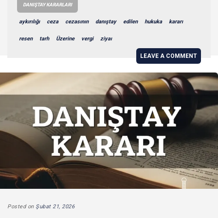
DANIŞTAY KARARLARI
aykırılığı
ceza
cezasının
danıştay
edilen
hukuka
kararı
resen
tarh
Üzerine
vergi
ziyaı
LEAVE A COMMENT
Posted on
Şubat 21, 2026