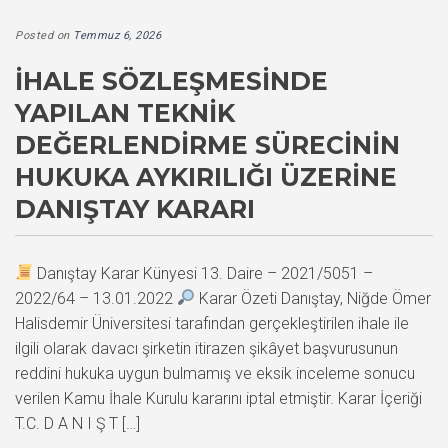
Posted on
Temmuz 6, 2026
İHALE SÖZLEŞMESINDE
YAPILAN TEKNIK
DEĞERLENDIRME SÜRECININ
HUKUKA AYKIRILIĞI ÜZERINE
DANIŞTAY KARARI
Danıştay Karar Künyesi 13. Daire – 2021/5051 –
2022/64 – 13.01.2022
Karar Özeti Danıştay, Niğde Ömer
Halisdemir Üniversitesi tarafından gerçekleştirilen ihale ile
ilgili olarak davacı şirketin itirazen şikâyet başvurusunun
reddini hukuka uygun bulmamış ve eksik inceleme sonucu
verilen Kamu İhale Kurulu kararını iptal etmiştir. Karar İçeriği
T.C. D A N I Ş T […]