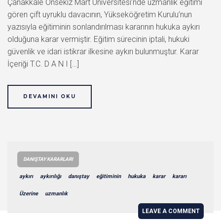
Çanakkale Onsekiz Mart Üniversitesi’nde uzmanlık eğitimi
gören çift uyruklu davacının, Yükseköğretim Kurulu’nun
yazısıyla eğitiminin sonlandırılması kararının hukuka aykırı
olduğuna karar vermiştir. Eğitim sürecinin iptali, hukuki
güvenlik ve idari istikrar ilkesine aykırı bulunmuştur. Karar
İçeriği T.C. D A N I […]
DEVAMINI OKU
DANIŞTAY KARARLARI
aykırı
aykırılığı
danıştay
eğitiminin
hukuka
karar
kararı
Üzerine
uzmanlık
LEAVE A COMMENT