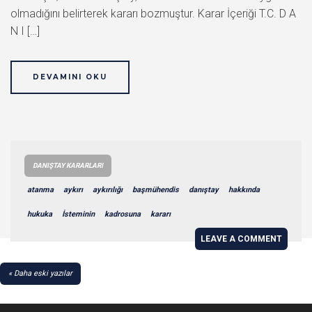
olmadığını belirterek kararı bozmuştur. Karar İçeriği T.C. D A
N I […]
DEVAMINI OKU
DANIŞTAY KARARLARI
atanma
aykırı
aykırılığı
başmühendis
danıştay
hakkında
hukuka
İsteminin
kadrosuna
kararı
LEAVE A COMMENT
YAZI
Daha eski yazılar
GEZINMESI