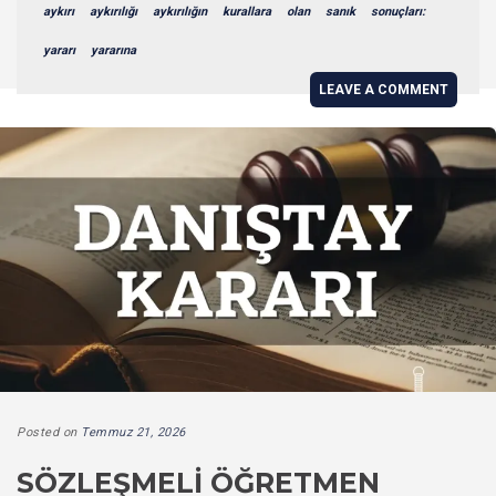
aykırı
aykırılığı
aykırılığın
kurallara
olan
sanık
sonuçları:
yararı
yararına
LEAVE A COMMENT
Posted on
Temmuz 21, 2026
SÖZLEŞMELI ÖĞRETMEN