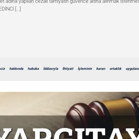
rket adına yapılan cezalı tarhiyatın güvence altına alınmak isten
YEDİNCİ […]
ciz
hakkında
hukuka
İddiasıyla
İhtiyati
İşleminin
kararı
ortaklık
uygulan