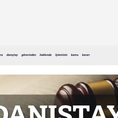
ma
danıştay
görevinden
hakkında
İşleminin
kamu
kararı