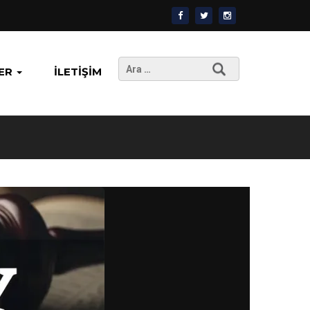
Arama:
ER
İLETIŞIM