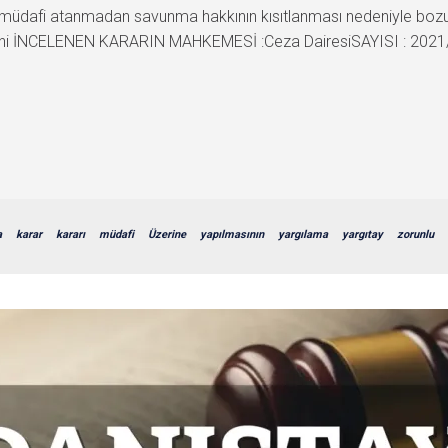
müdafi atanmadan savunma hakkının kısıtlanması nedeniyle bozulm
 İNCELENEN KARARIN MAHKEMESİ :Ceza DairesiSAYISI : 2021/21
a
karar
kararı
müdafi
Üzerine
yapılmasının
yargılama
yargıtay
zorunlu