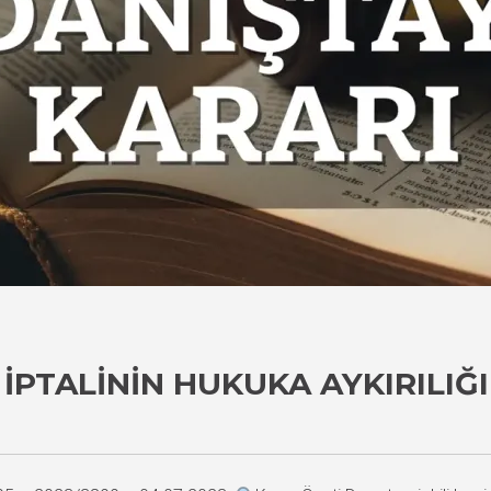
 İPTALININ HUKUKA AYKIRILIĞ