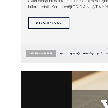
aykırı olduğunu belirterek, mükellef olmayan şi
hükmetmiştir. Karar İçeriği T.C. D A N I Ş T A Y 
DEVAMINI OKU
aykırı
aykırılığı
danıştay
gizli
ha
DANIŞTAY KARARLARI