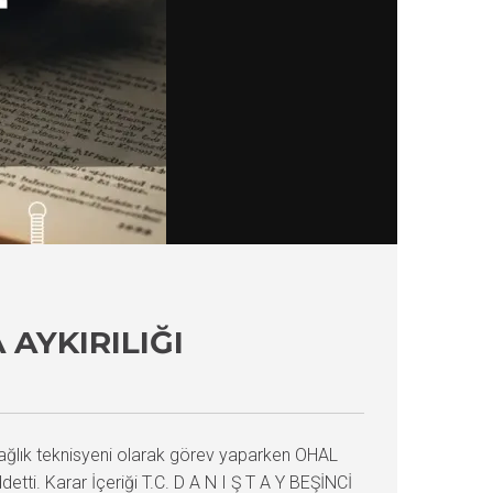
AYKIRILIĞI
sağlık teknisyeni olarak görev yaparken OHAL
etti. Karar İçeriği T.C. D A N I Ş T A Y BEŞİNCİ