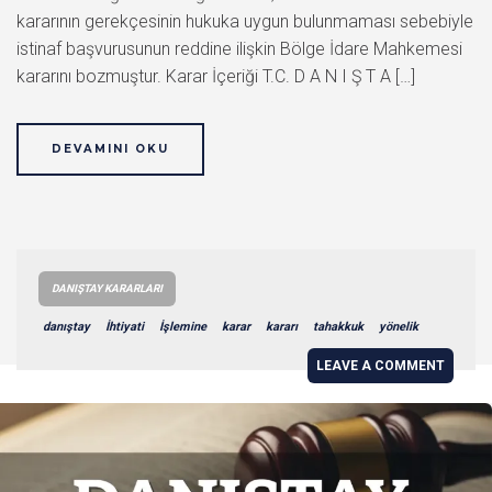
kararının gerekçesinin hukuka uygun bulunmaması sebebiyle
istinaf başvurusunun reddine ilişkin Bölge İdare Mahkemesi
kararını bozmuştur. Karar İçeriği T.C. D A N I Ş T A […]
DEVAMINI OKU
DANIŞTAY KARARLARI
danıştay
İhtiyati
İşlemine
karar
kararı
tahakkuk
yönelik
LEAVE A COMMENT