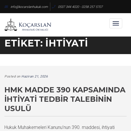
Skip
info@kocarslanhukuk.com
0537 344 4020 - 0258 257 5707
to
content
Toggl
naviga
ETIKET:
İHTIYATI
Posted on
Haziran 21, 2026
HMK MADDE 390 KAPSAMINDA
İHTIYATI TEDBIR TALEBININ
USULÜ
Hukuk Muhakemeleri Kanunu’nun 390. maddesi, ihtiyati