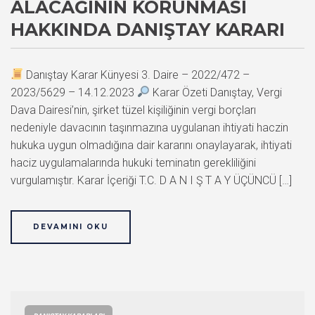
ALACAĞININ KORUNMASI
HAKKINDA DANIŞTAY KARARI
Danıştay Karar Künyesi 3. Daire – 2022/472 –
2023/5629 – 14.12.2023
Karar Özeti Danıştay, Vergi
Dava Dairesi’nin, şirket tüzel kişiliğinin vergi borçları
nedeniyle davacının taşınmazına uygulanan ihtiyati haczin
hukuka uygun olmadığına dair kararını onaylayarak, ihtiyati
haciz uygulamalarında hukuki teminatın gerekliliğini
vurgulamıştır. Karar İçeriği T.C. D A N I Ş T A Y ÜÇÜNCÜ […]
DEVAMINI OKU