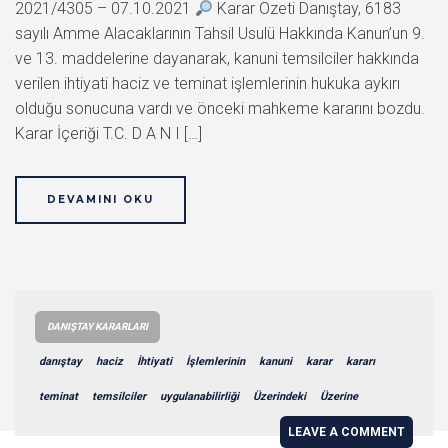
2021/4305 – 07.10.2021
Karar Özeti Danıştay, 6183
sayılı Amme Alacaklarının Tahsil Usulü Hakkında Kanun’un 9.
ve 13. maddelerine dayanarak, kanuni temsilciler hakkında
verilen ihtiyati haciz ve teminat işlemlerinin hukuka aykırı
olduğu sonucuna vardı ve önceki mahkeme kararını bozdu.
Karar İçeriği T.C. D A N I […]
DEVAMINI OKU
DANIŞTAY KARARLARI
danıştay
haciz
İhtiyati
İşlemlerinin
kanuni
karar
kararı
teminat
temsilciler
uygulanabilirliği
Üzerindeki
Üzerine
LEAVE A COMMENT