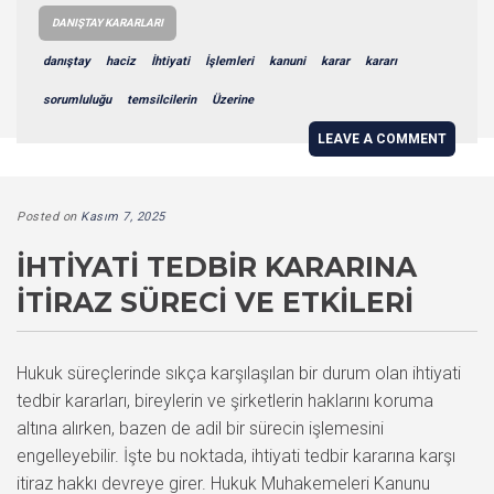
DANIŞTAY KARARLARI
danıştay
haciz
İhtiyati
İşlemleri
kanuni
karar
kararı
sorumluluğu
temsilcilerin
Üzerine
LEAVE A COMMENT
Posted on
Kasım 7, 2025
İHTIYATI TEDBIR KARARINA
İTIRAZ SÜRECI VE ETKILERI
Hukuk süreçlerinde sıkça karşılaşılan bir durum olan ihtiyati
tedbir kararları, bireylerin ve şirketlerin haklarını koruma
altına alırken, bazen de adil bir sürecin işlemesini
engelleyebilir. İşte bu noktada, ihtiyati tedbir kararına karşı
itiraz hakkı devreye girer. Hukuk Muhakemeleri Kanunu