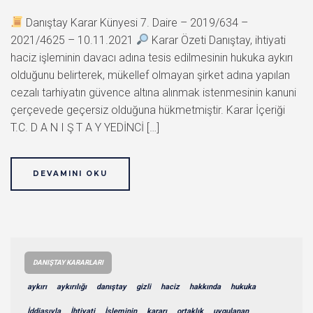
Danıştay Karar Künyesi 7. Daire – 2019/634 –
2021/4625 – 10.11.2021
Karar Özeti Danıştay, ihtiyati
haciz işleminin davacı adına tesis edilmesinin hukuka aykırı
olduğunu belirterek, mükellef olmayan şirket adına yapılan
cezalı tarhiyatın güvence altına alınmak istenmesinin kanuni
çerçevede geçersiz olduğuna hükmetmiştir. Karar İçeriği
T.C. D A N I Ş T A Y YEDİNCİ […]
DEVAMINI OKU
DANIŞTAY KARARLARI
aykırı
aykırılığı
danıştay
gizli
haciz
hakkında
hukuka
İddiasıyla
İhtiyati
İşleminin
kararı
ortaklık
uygulanan