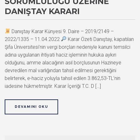
SORUMLULUĞU ÜZERINE
DANIŞTAY KARARI
Danıştay Karar Künyesi 9. Daire – 2019/2149 –
2022/1335 – 11.04.2022
Karar Özeti Danıştay, kapatılan
Şifa Üniversitesi’nin vergi borçları nedeniyle kanuni temsilci
adına uygulanan ihtiyati haciz işleminin hukuka aykırı
olduğunu, amme alacağının asıl borçlusunun Hazineye
devredilen mal varlığından tahsil edilmesi gerektiğini
belirterek, e-haciz yoluyla tahsil edilen 3.862,53-TL’nin
iadesine hükmetmiştir. Karar İçeriği T.C. D […]
DEVAMINI OKU