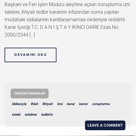
Başkanı ve Fen İşleri Müdürü aleyhine açılan soruşturma izni
talebini, ihtiyati tedbir kararının infazından sonra yapılan
müdahale iddialarının kanıtlanamaması nedeniyle reddetti.
Karar İçeriği T.C. D A N I Ş T A Y İKİNCİ DAİRE Esas No :
2000/2344 […]
DEVAMINI OKU
DANIŞTAY KARARLARI
İddiasıyla
İhlali
İhtiyati
İzni
karar
kararı
soruşturma
talebi
talebine
tedbirin
LEAVE A COMMENT