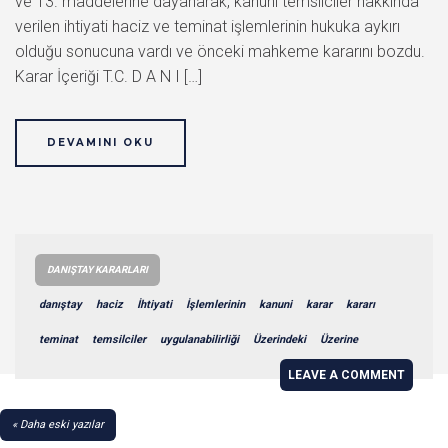
ve 13. maddelerine dayanarak, kanuni temsilciler hakkında
verilen ihtiyati haciz ve teminat işlemlerinin hukuka aykırı
olduğu sonucuna vardı ve önceki mahkeme kararını bozdu.
Karar İçeriği T.C. D A N I […]
DEVAMINI OKU
DANIŞTAY KARARLARI
danıştay
haciz
İhtiyati
İşlemlerinin
kanuni
karar
kararı
teminat
temsilciler
uygulanabilirliği
Üzerindeki
Üzerine
LEAVE A COMMENT
YAZI
Daha eski yazılar