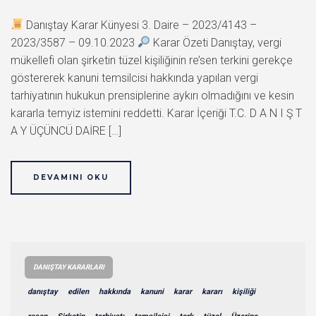
Danıştay Karar Künyesi 3. Daire – 2023/4143 –
2023/3587 – 09.10.2023
Karar Özeti Danıştay, vergi
mükellefi olan şirketin tüzel kişiliğinin re’sen terkini gerekçe
göstererek kanuni temsilcisi hakkında yapılan vergi
tarhiyatının hukukun prensiplerine aykırı olmadığını ve kesin
kararla temyiz istemini reddetti. Karar İçeriği T.C. D A N I Ş T
A Y ÜÇÜNCÜ DAİRE […]
DEVAMINI OKU
DANIŞTAY KARARLARI
danıştay
edilen
hakkında
kanuni
karar
kararı
kişiliği