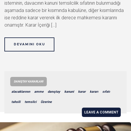
isteminin, davacının kanuni temsilcilik sıfatının bulunmadığı
aşamada sadece bir kısımında kabulüne, diğer kısımlarında
ise reddine karar vererek ilk derece mahkemesi kararını
onamıştır. Karar İçeriği […]
DEVAMINI OKU
DANIŞTAY KARARLARI
alacaklarının
amme
danıştay
kanuni
karar
kararı
sıfatı
tahsili
temsilci
Üzerine
LEAVE A COMMENT