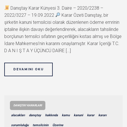
Danıştay Karar Künyesi 3. Daire – 2020/2238 –
2022/3227 – 19.09.2022
Karar Özeti Danıştay, bir
şirketin kanuni temsilcisi olarak düzenlenen ödeme emrinin
iptaline ilişkin davayı değerlendirerek, alacakların tahsilinde
borçlunun temsilci sıfatının geçerliliğini kıstas almış ve Bölge
İdare Mahkemesi’nin kararını onaylamıştır. Karar İçeriği T.C.
D A N I Ş T A Y ÜÇÜNCÜ DAİRE […]
DEVAMINI OKU
DANIŞTAY KARARLARI
alacakları
danıştay
hakkında
kamu
kanuni
karar
kararı
sorumluluğu
temsilcinin
Üzerine