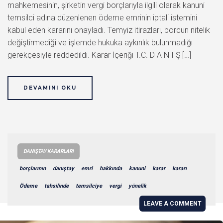
mahkemesinin, şirketin vergi borçlarıyla ilgili olarak kanuni
temsilci adına düzenlenen ödeme emrinin iptali istemini
kabul eden kararını onayladı. Temyiz itirazları, borcun nitelik
değiştirmediği ve işlemde hukuka aykırılık bulunmadığı
gerekçesiyle reddedildi. Karar İçeriği T.C. D A N I Ş […]
DEVAMINI OKU
DANIŞTAY KARARLARI
borçlarının
danıştay
emri
hakkında
kanuni
karar
kararı
Ödeme
tahsilinde
temsilciye
vergi
yönelik
LEAVE A COMMENT