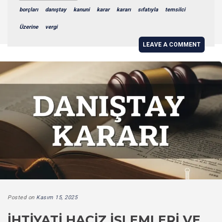
borçları
danıştay
kanuni
karar
kararı
sıfatıyla
temsilci
Üzerine
vergi
LEAVE A COMMENT
Posted on
Kasım 15, 2025
İHTIYATI HACIZ İŞLEMLERI VE