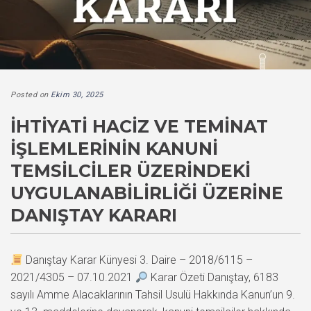
Posted on
Ekim 30, 2025
İHTIYATI HACIZ VE TEMINAT
İŞLEMLERININ KANUNI
TEMSILCILER ÜZERINDEKI
UYGULANABILIRLIĞI ÜZERINE
DANIŞTAY KARARI
Danıştay Karar Künyesi 3. Daire – 2018/6115 –
2021/4305 – 07.10.2021
Karar Özeti Danıştay, 6183
sayılı Amme Alacaklarının Tahsil Usulü Hakkında Kanun’un 9.