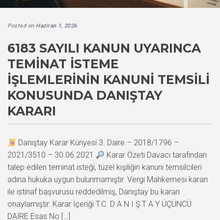
Posted on
Haziran 1, 2026
6183 SAYILI KANUN UYARINCA
TEMINAT İSTEME
İŞLEMLERININ KANUNI TEMSILI
KONUSUNDA DANIŞTAY
KARARI
Danıştay Karar Künyesi 3. Daire – 2018/1796 –
2021/3510 – 30.06.2021
Karar Özeti Davacı tarafından
talep edilen teminat isteği, tüzel kişiliğin kanuni temsilcileri
adına hukuka uygun bulunmamıştır. Vergi Mahkemesi kararı
ile istinaf başvurusu reddedilmiş, Danıştay bu kararı
onaylamıştır. Karar İçeriği T.C. D A N I Ş T A Y ÜÇÜNCÜ
DAİRE Esas No […]