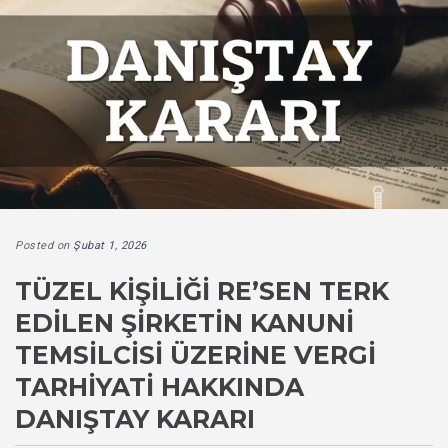
Posted on
Şubat 1, 2026
TÜZEL KIŞILIĞI RE’SEN TERK
EDILEN ŞIRKETIN KANUNI
TEMSILCISI ÜZERINE VERGI
TARHIYATI HAKKINDA
DANIŞTAY KARARI