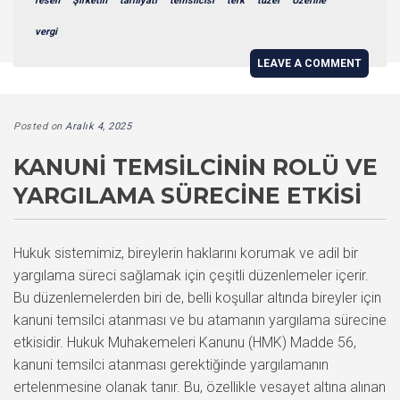
resen
Şirketin
tarhiyatı
temsilcisi
terk
tüzel
Üzerine
vergi
LEAVE A COMMENT
Posted on
Aralık 4, 2025
KANUNI TEMSILCININ ROLÜ VE
YARGILAMA SÜRECINE ETKISI
Hukuk sistemimiz, bireylerin haklarını korumak ve adil bir
yargılama süreci sağlamak için çeşitli düzenlemeler içerir.
Bu düzenlemelerden biri de, belli koşullar altında bireyler için
kanuni temsilci atanması ve bu atamanın yargılama sürecine
etkisidir. Hukuk Muhakemeleri Kanunu (HMK) Madde 56,
kanuni temsilci atanması gerektiğinde yargılamanın
ertelenmesine olanak tanır. Bu, özellikle vesayet altına alınan