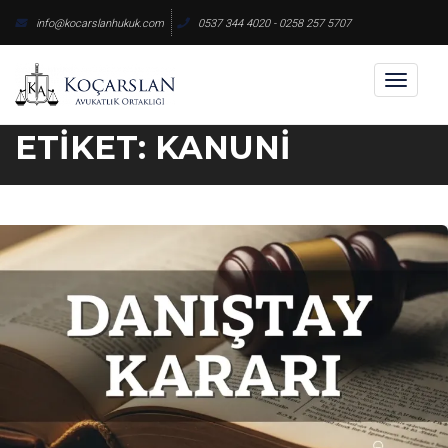
Skip
info@kocarslanhukuk.com
0537 344 4020 - 0258 257 5707
to
content
Toggl
naviga
ETIKET:
KANUNI